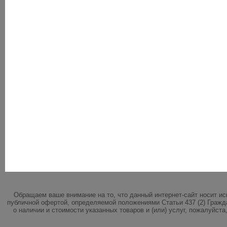
Обращаем ваше внимание на то, что данный интернет-сайт носит и
публичной офертой, определяемой положениями Статьи 437 (2) Гражд
о наличии и стоимости указанных товаров и (или) услуг, пожалуйст