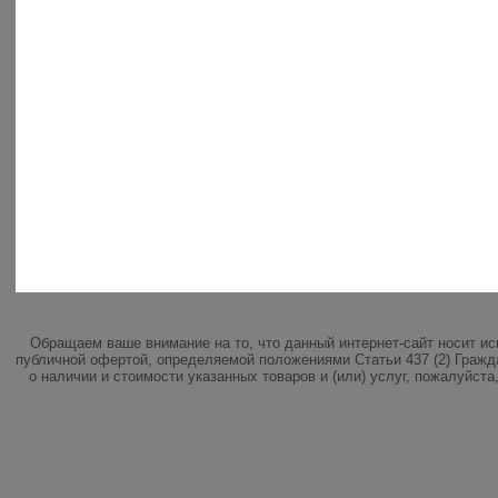
Обращаем ваше внимание на то, что данный интернет-сайт носит и
публичной офертой, определяемой положениями Статьи 437 (2) Гражд
о наличии и стоимости указанных товаров и (или) услуг, пожалуйст