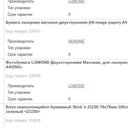
Производитель
LOMOND
Тип упаковки
Срок гарантии
0
Бумага лазерная матовая двусторонняя (HI-image paper) A4 
Код товара: 135477
Производитель
NONAME
Тип упаковки
Срок гарантии
0
Фотобумага LOMOND Двухсторонняя Матовая, для лазерной 
A4/250л.
Код товара: 135476
Производитель
LOMOND
Тип упаковки
Срок гарантии
0
Блок самоклеящийся бумажный Stick`n 21150 76x76мм 100ли
зеленый <21150>
Код товара: 134232