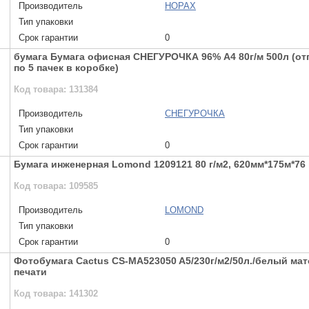
Производитель
HOPAX
Тип упаковки
Срок гарантии
0
бумага Бумага офисная СНЕГУРОЧКА 96% А4 80г/м 500л (от
по 5 пачек в коробке)
Код товара: 131384
Производитель
СНЕГУРОЧКА
Тип упаковки
Срок гарантии
0
Бумага инженерная Lomond 1209121 80 г/м2, 620мм*175м*76
Код товара: 109585
Производитель
LOMOND
Тип упаковки
Срок гарантии
0
Фотобумага Cactus CS-MA523050 A5/230г/м2/50л./белый ма
печати
Код товара: 141302