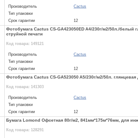
Производитель
Cactus
Тип упаковки
Срок гарантии
12
Фотобумага Cactus CS-GA423050ED A4/230г/м2/50л./белый 
струйной печати
Код товара: 149121
Производитель
Cactus
Тип упаковки
Срок гарантии
12
Фотобумага Cactus CS-GA523050 A5/230г/м2/50л. глянцевая
Код товара: 141303
Производитель
Cactus
Тип упаковки
Срок гарантии
12
Бумага Lomond Офсетная 80г/м2, 841мм*175м*76мм, для ин
Код товара: 128291