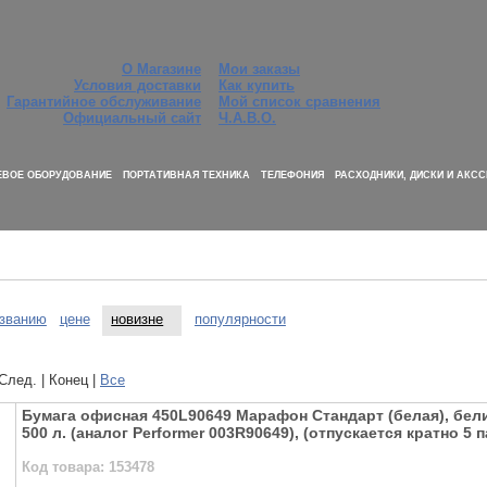
О Магазине
Мои заказы
Условия доставки
Как купить
Гарантийное обслуживание
Мой список сравнения
Официальный сайт
Ч.А.В.О.
ЕВОЕ ОБОРУДОВАНИЕ
ПОРТАТИВНАЯ ТЕХНИКА
ТЕЛЕФОНИЯ
РАСХОДНИКИ, ДИСКИ И АКС
званию
цене
новизне
популярности
 След. | Конец
|
Все
Бумага офисная 450L90649 Марафон Стандарт (белая), белиз
500 л. (аналог Performer 003R90649), (отпускается кратно 5 
Код товара: 153478