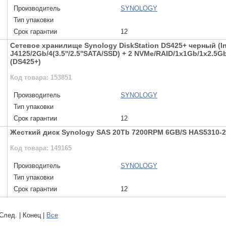
Производитель
SYNOLOGY
Тип упаковки
Срок гарантии
12
Сетевое хранилище Synology DiskStation DS425+ черный (In
J4125/2Gb/4(3.5''/2.5''SATA/SSD) + 2 NVMe/RAID/1x1Gb/1x2.5G
(DS425+)
Код товара: 153851
Производитель
SYNOLOGY
Тип упаковки
Срок гарантии
12
Жесткий диск Synology SAS 20Tb 7200RPM 6GB/S HAS5310-
Код товара: 149165
Производитель
SYNOLOGY
Тип упаковки
Срок гарантии
12
 След. | Конец
|
Все