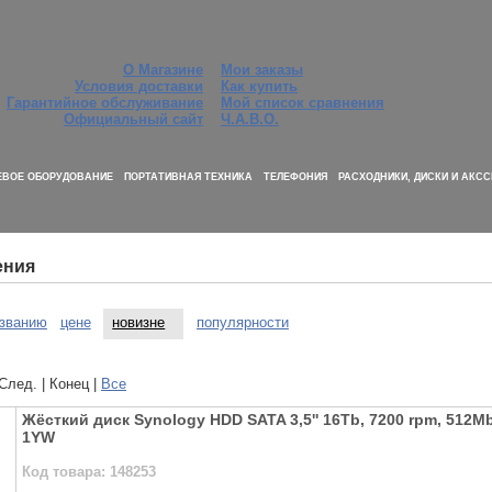
О Магазине
Мои заказы
Условия доставки
Как купить
Гарантийное обслуживание
Мой список сравнения
Официальный сайт
Ч.А.В.О.
ЕВОЕ ОБОРУДОВАНИЕ
ПОРТАТИВНАЯ ТЕХНИКА
ТЕЛЕФОНИЯ
РАСХОДНИКИ, ДИСКИ И АКС
ения
званию
цене
новизне
популярности
 След. | Конец
|
Все
Жёсткий диск Synology HDD SATA 3,5'' 16Tb, 7200 rpm, 512Mb
1YW
Код товара: 148253