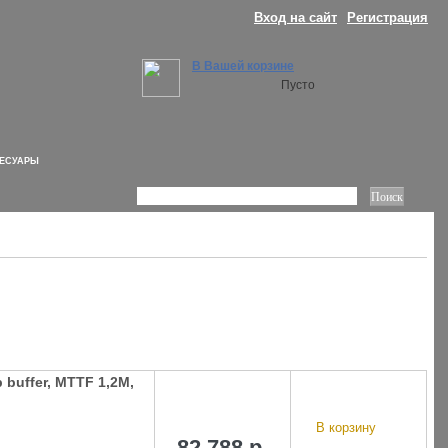
Вход на сайт
Регистрация
В Вашей корзине
Пусто
СЕСУАРЫ
 buffer, MTTF 1,2M,
В корзину
82 788 р.