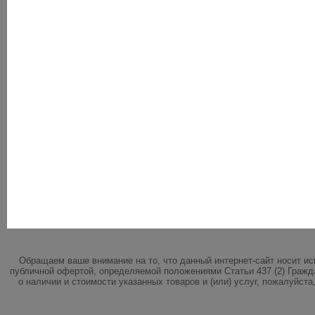
Обращаем ваше внимание на то, что данный интернет-сайт носит и
публичной офертой, определяемой положениями Статьи 437 (2) Гражд
о наличии и стоимости указанных товаров и (или) услуг, пожалуйст