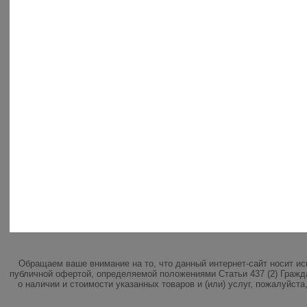
Обращаем ваше внимание на то, что данный интернет-сайт носит и
публичной офертой, определяемой положениями Статьи 437 (2) Гражд
о наличии и стоимости указанных товаров и (или) услуг, пожалуйст