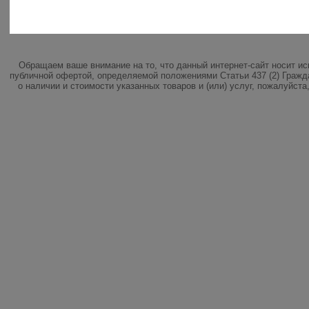
Обращаем ваше внимание на то, что данный интернет-сайт носит и
публичной офертой, определяемой положениями Статьи 437 (2) Гражд
о наличии и стоимости указанных товаров и (или) услуг, пожалуйст