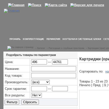
ПРОФИЛЬ
КОМПЛЕКТУЮЩИЕ
ПЕРИФЕРИЯ
НОУТБУКИ И СИСТЕМНЫЕ БЛОКИ
СЕТ
–
Каталог
–
Расходные к струйным принтерам
–
Картриджи (ориг) д
Подобрать товары по параметрам
Картриджи (ор
Цена:
—
Название:
Сортировать по:
на
Код товара:
Товары 1 - 23 из 23
Производитель:
Начало | Пред. |
1
|
Срок гарантии:
—
Все разделы: