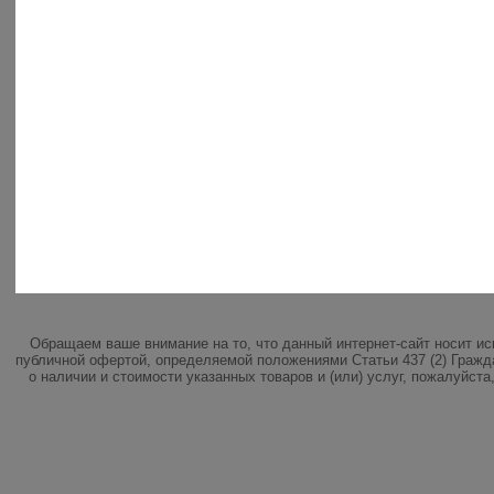
Обращаем ваше внимание на то, что данный интернет-сайт носит и
публичной офертой, определяемой положениями Статьи 437 (2) Гражд
о наличии и стоимости указанных товаров и (или) услуг, пожалуйст