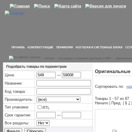
ПРОФИЛЬ
КОМПЛЕКТУЮЩИЕ
ПЕРИФЕРИЯ
НОУТБУКИ И СИСТЕМНЫЕ БЛОКИ
СЕТ
–
Каталог
–
Расходные к лазерным принтерам и МФУ
–
Оригинальны
Подобрать товары по параметрам
Оригинальные 
Цена:
—
Название:
Сортировать по:
на
Код товара:
Товары 1 - 57 из 87
Производитель:
Начало | Пред. |
1
2
Тип упаковки:
RTL
Срок гарантии:
—
Все разделы: