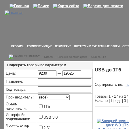
ПРОФИЛЬ
КОМПЛЕКТУЮЩИЕ
ПЕРИФЕРИЯ
НОУТБУКИ И СИСТЕМНЫЕ БЛОКИ
СЕТ
–
Каталог
–
Внешние жесткие диски
–
USB до 1Тб
Подобрать товары по параметрам
USB до 1Тб
Цена:
—
Название:
Сортировать по:
н
Код товара:
Товары 1 - 17 из 17
Производитель:
Начало | Пред. |
1
|
Объем
1Tb
накопителя:
Интерфейс
USB 3.0
подключения:
Форм-фактор
2.5''