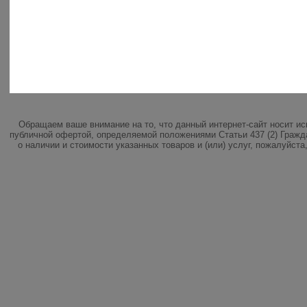
Обращаем ваше внимание на то, что данный интернет-сайт носит и
публичной офертой, определяемой положениями Статьи 437 (2) Гражд
о наличии и стоимости указанных товаров и (или) услуг, пожалуйст