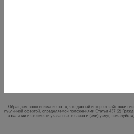
Обращаем ваше внимание на то, что данный интернет-сайт носит и
публичной офертой, определяемой положениями Статьи 437 (2) Гражд
о наличии и стоимости указанных товаров и (или) услуг, пожалуйст