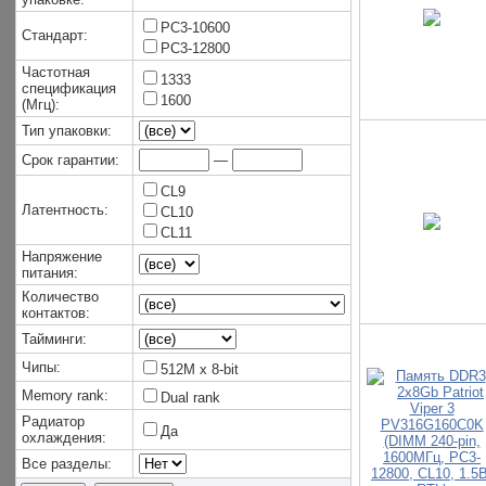
PC3-10600
Стандарт:
PC3-12800
Частотная
1333
спецификация
1600
(Мгц):
Тип упаковки:
Срок гарантии:
—
CL9
Латентность:
CL10
CL11
Напряжение
питания:
Количество
контактов:
Тайминги:
Чипы:
512M x 8-bit
Memory rank:
Dual rank
Радиатор
Да
охлаждения:
Все разделы: