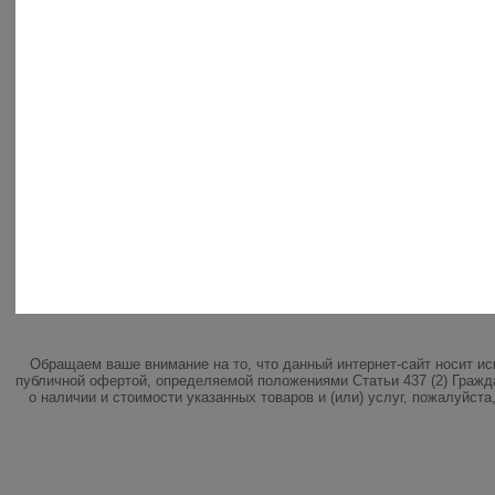
Обращаем ваше внимание на то, что данный интернет-сайт носит и
публичной офертой, определяемой положениями Статьи 437 (2) Гражд
о наличии и стоимости указанных товаров и (или) услуг, пожалуйст