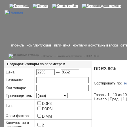
ПРОФИЛЬ
КОМПЛЕКТУЮЩИЕ
ПЕРИФЕРИЯ
НОУТБУКИ И СИСТЕМНЫЕ БЛОКИ
СЕТ
–
Каталог
–
Память оперативная
–
DDR3 8Gb
Подобрать товары по параметрам
DDR3 8Gb
Цена:
—
Название:
Сортировать по:
н
Код товара:
Товары 1 - 10 из 10
Производитель:
Начало | Пред. |
1
|
DDR3
Тип:
DDR3L
Форм-фактор:
DIMM
Количество в
2
упаковке: