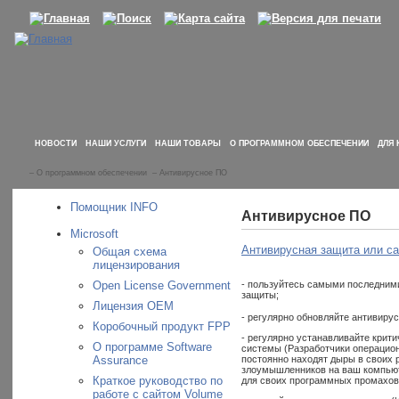
НОВОСТИ
НАШИ УСЛУГИ
НАШИ ТОВАРЫ
О ПРОГРАММНОМ ОБЕСПЕЧЕНИИ
ДЛЯ 
–
О программном обеспечении
–
Антивирусное ПО
Помощник INFO
Антивирусное ПО
Microsoft
Антивирусная защита или са
Общая схема
лицензирования
Open License Government
- пользуйтесь самыми последним
защиты;
Лицензия OEM
- регулярно обновляйте антивиру
Коробочный продукт FPP
- регулярно устанавливайте крит
О программе Software
системы (Разработчики операцио
Assurance
постоянно находят дыры в своих 
злоумышленников на ваш компьюте
Краткое руководство по
для своих программных промахов
работе с сайтом Volume