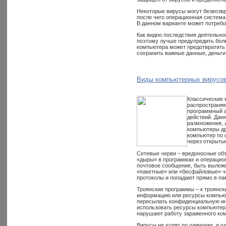
Некоторые вирусы могут безвозв
после чего операционная система 
В данном варианте может потребо
Как видно последствия деятельнос
поэтому лучше предупредить боле
компьютера может предотвратить
сохранить важные данные, деньги
Виды компьютерных вирусов
Классические 
распространяю
программный а
действий. Дан
размножения, 
компьютеры др
компьютер по 
через открыты
Сетевые черви – вредоносные объ
«дыры» в программах и операцио
почтовое сообщение, быть выложе
«пакетные» или «бесфайловые» че
протоколы и попадают прямо в па
Троянские программы – к троянс
информацию или ресурсы компьюте
пересылать конфиденциальную ин
использовать ресурсы компьютера
нарушают работу зараженного комп
Вирусы не ходят по одиночке, и 