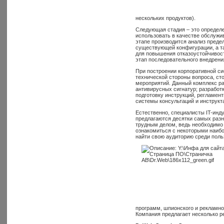
нескольких продуктов).
Следующая стадия – это определ
использовать в качестве обслуж
этапе производится анализ преде
существующей конфигурации, а т
для повышения отказоустойчивос
этап последовательного внедрени
При построении корпоративной си
технической стороны вопроса, ст
мероприятий. Данный комплекс ра
антивирусных сигнатур; разработ
подготовку инструкций, регламен
системы консультаций и инструкт
Естественно, специалисты IT-инд
предлагаются десятки самых разн
трудным делом, ведь необходимо 
ознакомиться с некоторыми наибо
найти свою аудиторию среди поль
программ, шпионского и рекламно
Компания предлагает несколько р