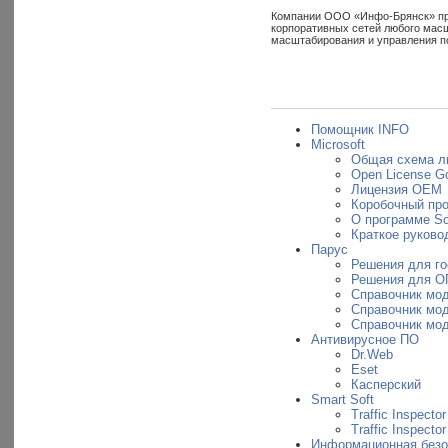
Компании ООО «Инфо-Брянск» пред
корпоративных сетей любого масш
масштабирования и управления п
Помощник INFO
Microsoft
Общая схема л
Open License G
Лицензия OEM
Коробочный пр
О программе So
Краткое руковод
Парус
Решения для г
Решения для О
Справочник мо
Справочник мо
Справочник мо
Антивирусное ПО
Dr.Web
Eset
Касперский
Smart Soft
Traffic Inspector
Traffic Inspecto
Информационная безо