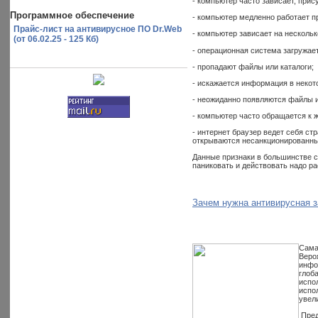
- компьютер часто зависает, при
Программное обеспечение
- компьютер медленно работает п
Прайс-лист на антивирусное ПО Dr.Web
- компьютер зависает на несколь
(от 06.02.25 - 125 Кб)
- операционная система загружает
- пропадают файлы или каталоги;
- искажается информация в некот
- неожиданно появляются файлы и
- компьютер часто обращается к 
- интернет браузер ведет себя ст
открываются несанкционированные
Данные признаки в большинстве с
паниковать и действовать надо ра
Зачем нужна антивирусная 
Сама
Веро
инфо
глоб
испо
испо
увел
Пред