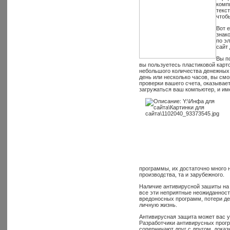
комп
текс
чтоб
Вот 
знак
по э
сайт
Вы п
вы пользуетесь пластиковой карто
небольшого количества денежных 
день или несколько часов, вы смо
проверки вашего счета, оказывает
загружаться ваш компьютер, и им
программы, их достаточно много 
производства, та и зарубежного.
Наличие антивирусной зашиты на
все эти неприятные неожиданност
вредоносных программ, потери де
личную жизнь.
Антивирусная защита может вас уб
Разработчики антивирусных прогр
соперничают друг с другом, доказ