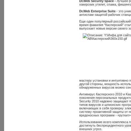
Dr.Web Security Space -
лучшее ре
хакерских утилит, спама, фишинг
Dr.Web Enterprise Suite
- это уни
антиспам-защитой рабочих станци
Еще один популярный российский 
время фамилия “Касперский” ста
выпускает новые версии своего з
мастеру установки и интуитивно 
другой стороны, мощность испол
обнаруженных вирусов можно озн
Антивирус Касперского 2010 и Kasp
поколения персональных продуктов
Security 2010 надежно защищает 
типов вирусов и шпионских прогр
включающих в себя проверку элек
систему проактивной защиты от н
вредоносных программ - «руткит»,
Использование всего комплекса п
достигнуть беспрецедентного уро
внешних угроз.