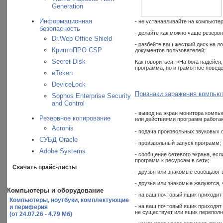
Generation
Информационная
- не устанавливайте на компьюте
безопасность
- делайте как можно чаще резерв
Dr.Web Office Shield
- разбейте ваш жесткий диск на 
КриптоПРО CSP
документов пользователей;
Secret Disk
Как говориться, «На бога надейся
программа, но и грамотное повед
eToken
DeviceLock
Признаки заражения компью
Sophos Enterprise Security
and Control
- вывод на экран монитора комп
Резервное копирование
или действиями программ работа
Acronis
- подача произвольных звуковых 
СУБД Oracle
- произвольный запуск программ;
Adobe Systems
- сообщение сетевого экрана, ес
программ к ресурсам в сети;
Скачать прайс-листы
- друзья или знакомые сообщают в
- друзья или знакомые жалуются,
Компьютеры и оборудование
- на ваш почтовый ящик приходит 
Компьютеры, ноутбуки, комплектующие
- на ваш почтовый ящик приходят 
и периферия
не существует или ящик переполн
(от 24.07.26 - 4.79 Мб)