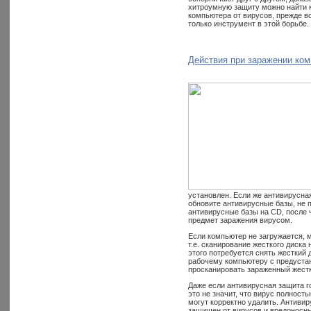
хитроумную защиту можно найти к
компьютера от вирусов, прежде вс
только инструмент в этой борьбе.
Действия при заражении ко
установлен. Если же антивирусна
обновите антивирусные базы, не 
антивирусные базы на CD, после 
предмет заражения вирусом.
Если компьютер не загружается, 
т.е. сканирование жесткого диска
этого потребуется снять жесткий 
рабочему компьютеру с предустан
просканировать зараженный жестк
Даже если антивирусная защита го
это не значит, что вирус полност
могут корректно удалить. Антивир
защищен от вирусов и вредоносн