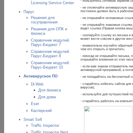
- пользуйтесь сетевым экраном (И
Licensing Service Center
- не отключайте антивирусную за
постоянно должен быть в рабочем
Парус
Решения для
- не открывайте незнакомые ссыл
госуправления
- не открывайте знакомые ссылки
ведет ссылка (Правая кнопка мыш
Решения для ОПК и
бизнеса
- скопируйте ссылку из письма и 
может вести совсем в другое мест
Справочник модулей.
Парус-Бюджет 7
- внимательно изучайте обратный
чем его открыть и прочитать;
Справочник модулей.
Парус-Бюджет 8
- некогда не открывайте письма,
открывайте вложения из этих пис
Справочник модулей.
- если вам знаком отправитель пи
Парус-Бюджет 10
антивирусной программой, а пото
Антивирусное ПО
- не попадайтесь на бесплатный с
- старайтесь избегать сайтов дл
Dr.Web
вирусов);
Для бизнеса
- используйте для путешествий п
Для дома
- старайтесь работать на компьют
Eset
Касперский
Smart Soft
Traffic Inspector
Traffic Inspector Next