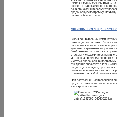
помочь проникновению трояна на 
сервер по рассылке почтового сп
пока его хозяин использует паро
вредоносную программу, поэтому 
свою сообразительность.
Антивирусная защита бизне
В наш век тотальной компьютери
антивирусная защита в бизнесе оч
специалист или системный админ
довольно серьезным вопросом: ка
безбоязненно использовать прин
стабильную работу всех компьюте
Интернета проблема внешних угроз
и другие вредоносные программы 
ежедневно заражают тысячи компь
вирусы, дозвонщики, программы-ш
полный перечень неприятных сюрп
сталкивается любой пользователь
При построении корпоративной с
средства антивирусной и антисп
и востребованными.