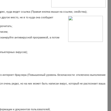
ес, куда ведет ссылка (Правая кнопка мыши на ссылки, свойства);
 другое место, не в то куда она сообщает
прочитать;
писем;
осканируйте антивирусной программой, а потом
мпьютерных вирусов);
го интернет-браузера (Повышенный уровень безопасности: отключено выполнение
 очень редко, но на них может быть написан вирус, который не распознает ваша
нформации и документов пользователей;