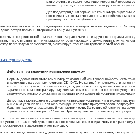
вашего счета и сделал несанкционированный перевод вс
компьютеру в виде невозможности загрузки операционн
Для предотвращения заражения компьютера вирусами, 
программы, их достаточно много на российском рынке, к
производства, та и зарубежного.
вашем компьютере, может предотвратить все эти неприятные неожиданности. Антиви
денег, потери времени, вторжения в вашу личную жизнь.
беречь от неприятностей, а может, и нет. Разработчики антивирусных программ и соз
ывая, что силы равны и, что на каждую хитроумную защиту можно найти ключик, котор
ежде всего задача пользователя, а антивирус, только инструмент в этой борьбе.
мпьютера вирусом
Действия при заражении компьютера вирусом
.
Первым делом отключите компьютер от локальной или глобальной сети, если тако
информацию на съемные носители, CD, DVD. Не копируйте программы и исполняе
пытайтесь загрузить его снова и снова, каждая попытка загрузки дает вирусу вре
зараженного компьютера к другому компьютеру и вытащить с него всю нужную инф
зараженного жесткого диска или копировать их на здоровый носитель информации
Допустим, важные данные сохранены на внешние носители, и мы можем приступит
он не был установлен. Если же антивирусная защита присутствовала, попробуйте
базы, не подключая зараженный компьютер к сети. Загрузите обновления на друг
зараженного компьютера с CD диска. Просканируйте весь компьютер на предмет 
ожет помочь «пассивное сканирование» жесткого диска, т.е. сканирование жесткого д
требуется снять жесткий диск с пораженного компьютера и подключить его к рабочему
о просканировать зараженный жесткий диск.
ворит, что вирус полностью удален и ваш компьютер чист, это не значит, что вирус п