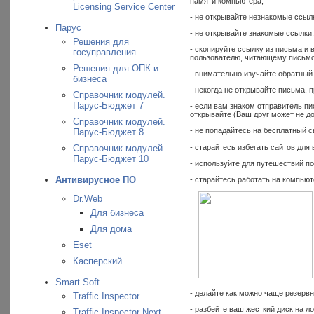
памяти компьютера;
Licensing Service Center
- не открывайте незнакомые ссыл
Парус
- не открывайте знакомые ссылки
Решения для
- скопируйте ссылку из письма и 
госуправления
пользователю, читающему письмо
Решения для ОПК и
- внимательно изучайте обратный 
бизнеса
- некогда не открывайте письма, 
Справочник модулей.
Парус-Бюджет 7
- если вам знаком отправитель пи
открывайте (Ваш друг может не д
Справочник модулей.
- не попадайтесь на бесплатный с
Парус-Бюджет 8
- старайтесь избегать сайтов дл
Справочник модулей.
Парус-Бюджет 10
- используйте для путешествий п
Антивирусное ПО
- старайтесь работать на компьют
Dr.Web
Для бизнеса
Для дома
Eset
Касперский
Smart Soft
- делайте как можно чаще резерв
Traffic Inspector
- разбейте ваш жесткий диск на 
Traffic Inspector Next