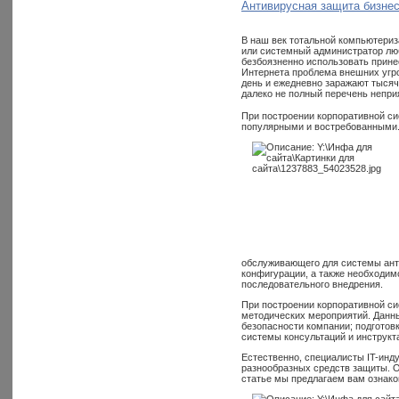
Антивирусная защита бизне
В наш век тотальной компьютериз
или системный администратор люб
безбоязненно использовать прин
Интернета проблема внешних угро
день и ежедневно заражают тысяч
далеко не полный перечень непри
При построении корпоративной с
популярными и востребованными
обслуживающего для системы ант
конфигурации, а также необходим
последовательного внедрения.
При построении корпоративной си
методических мероприятий. Данны
безопасности компании; подготов
системы консультаций и инструкт
Естественно, специалисты IT-инд
разнообразных средств защиты. О
статье мы предлагаем вам ознако