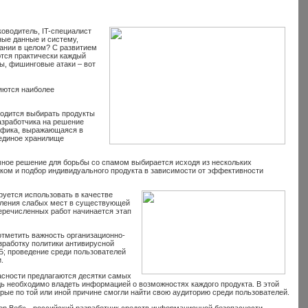
оводитель, IT-специалист
ные данные и систему,
ании в целом? С развитием
ются практически каждый
ы, фишинговые атаки – вот
яются наиболее
ходится выбирать продукты
разработчика на решение
цифика, выражающаяся в
 единое хранилище
мное решение для борьбы со спамом выбирается исходя из нескольких
ком и подбор индивидуального продукта в зависимости от эффективности
уется использовать в качестве
вления слабых мест в существующей
еречисленных работ начинается этап
отметить важность организационно-
зработку политики антивирусной
Б; проведение среди пользователей
.
пасности предлагаются десятки самых
ь необходимо владеть информацией о возможностях каждого продукта. В этой
ые по той или иной причине смогли найти свою аудиторию среди пользователей.
ор Веб» - российский разработчик средств информационной безопасности.