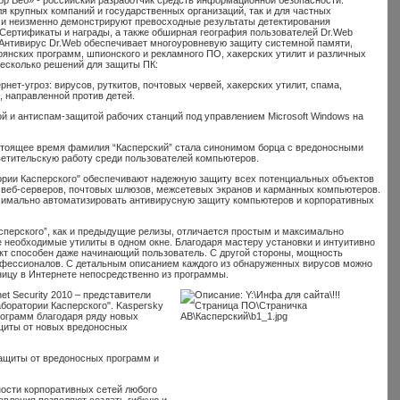
 крупных компаний и государственных организаций, так и для частных
а и неизменно демонстрируют превосходные результаты детектирования
Сертификаты и награды, а также обширная география пользователей Dr.Web
 Антивирус Dr.Web обеспечивает многоуровневую защиту системной памяти,
роянских программ, шпионского и рекламного ПО, хакерских утилит и различных
несколько решений для защиты ПК:
ет-угроз: вирусов, руткитов, почтовых червей, хакерских утилит, спама,
 направленной против детей.
й и антиспам-защитой рабочих станций под управлением Microsoft Windows на
настоящее время фамилия “Касперский” стала синонимом борца с вредоносными
ветительскую работу среди пользователей компьютеров.
рии Касперского" обеспечивают надежную защиту всех потенциальных объектов
и веб-серверов, почтовых шлюзов, межсетевых экранов и карманных компьютеров.
симально автоматизировать антивирусную защиту компьютеров и корпоративных
сперского”, как и предыдущие релизы, отличается простым и максимально
необходимые утилиты в одном окне. Благодаря мастеру установки и интуитивно
кт способен даже начинающий пользователь. С другой стороны, мощность
офессионалов. С детальным описанием каждого из обнаруженных вирусов можно
ицу в Интернете непосредственно из программы.
et Security 2010 – представители
боратории Касперского". Kaspersky
рограмм благодаря ряду новых
ащиты от новых вредоносных
защиты от вредоносных программ и
ости корпоративных сетей любого