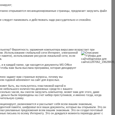
ионируют;
онтанно открываются несанкционированные страницы, предлагает загрузить файл
 следует паниковать и действовать надо рассудительно и спокойно.
омпьютер? Вероятность заражения компьютера вирусами возрастает при
м. Использование глобальной сети Интернет, электронной
 памяти), использование ресурсов локальной сети, если
а.
 и в каждой папке, где находятся документы MS Office
, чтобы вам была выслана программа, которая декодирует
оянно задают вам странные вопросы, почему вы
или годовой абонемент на сайт для взрослых.
может быть, вы пользуетесь пластиковой картой в
ятие небольшого количества денежных средств с вашего
сколько часов, вы смогли загрузить компьютер, может вам для этого, даже
 деньги были переведены на счет кибер-преступников, и именно тогда, когда
ачительную сумму.
ункционирует, размножается и рассылает себя всем вашим знакомым,
идентной памяти, шифровал все ваши документы, которые вы открывали. Это он
ослал рекламные предложения всем вашим знакомым. Это он создал почтовый
нные письма по всему Интернету. Это он дождался момента перевода денег с