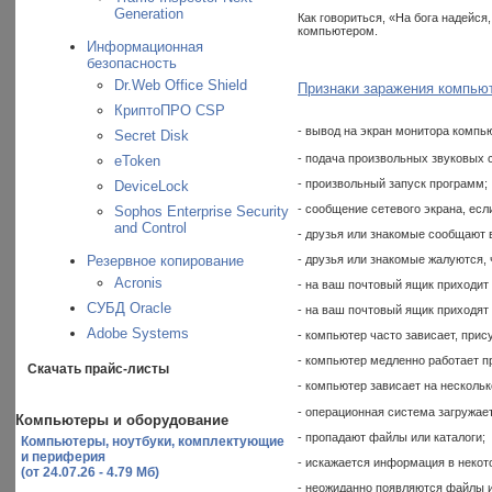
Generation
Как говориться, «На бога надейся
компьютером.
Информационная
безопасность
Dr.Web Office Shield
Признаки заражения компью
КриптоПРО CSP
- вывод на экран монитора комп
Secret Disk
- подача произвольных звуковых 
eToken
- произвольный запуск программ;
DeviceLock
- сообщение сетевого экрана, есл
Sophos Enterprise Security
and Control
- друзья или знакомые сообщают в
Резервное копирование
- друзья или знакомые жалуются,
Acronis
- на ваш почтовый ящик приходит 
СУБД Oracle
- на ваш почтовый ящик приходят 
Adobe Systems
- компьютер часто зависает, при
- компьютер медленно работает п
Скачать прайс-листы
- компьютер зависает на несколь
- операционная система загружает
Компьютеры и оборудование
- пропадают файлы или каталоги;
Компьютеры, ноутбуки, комплектующие
и периферия
- искажается информация в некот
(от 24.07.26 - 4.79 Мб)
- неожиданно появляются файлы и