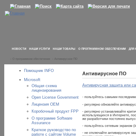
НОВОСТИ
НАШИ УСЛУГИ
НАШИ ТОВАРЫ
О ПРОГРАММНОМ ОБЕСПЕЧЕНИИ
ДЛЯ 
–
О программном обеспечении
–
Антивирусное ПО
Помощник INFO
Антивирусное ПО
Microsoft
Антивирусная защита или са
Общая схема
лицензирования
Open License Government
- пользуйтесь самыми последним
Лицензия OEM
- регулярно обновляйте антивиру
Коробочный продукт FPP
- регулярно устанавливайте крит
использующихся в Интернете, пос
О программе Software
же разработчики постоянно выпус
Assurance
- пользуйтесь сетевым экраном (И
Краткое руководство по
- не отключайте антивирусную за
работе с сайтом Volume