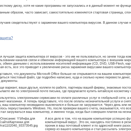
жесткому диску, хотя не какие программы не запускались и в данный момент не функц
транным образом, часто зависает, самостоятельно изменяется стартовая страница, сп
лучаев свидетельствуют о заражении вашего компьютера вирусом. В данном случае не
защита?
я лучшая защита компьютера от вирусов - это им не пользоваться, но зачем тогда к
льзовании каналов связи и обменом информацией ваше
го компьютера с внешним миро
ы, обмен данными с использованием носителей информации (CD, DVD, USB-Flesh, карт
вая есть, все это приводит к увеличению риска заражения вирусами вашего компьютер
ставьте, что документы Microsoft Office больше не открываются на вашем компьютере,
диться текстовый файл, где подробно написано, куда и сколько нужно перевести денег
 документы.
еще вариант, ваши друзья, коллеги по работе, партнеры вашей фирмы, знакомые пост
ылаете им по электронной почте письма, где предлагаете купить китайскую косметику 
ользуетесь электронными сервисами по оплате различных услуг в глобальной сети, а 
рнет-магазинах. А теперь представьте, что после оплаты незначительной услуги и сн
а, ваш компьютер неожиданно выключился и больше не загружается. Через день или не
лось переустановить Windows. Но, после проверки вашего счета, оказывается, что все
стал загружаться ваш компьютер, и именно тогда, когда был совершен платеж на незн
А все дело в том, что на вашем компьютере успешно ф
компьютерный вирус. Это он, находясь постоянно в рез
проник в ваш почтовый клиент и по адресной книге раз
сервер из вашего компьютера и стал рассылать электро