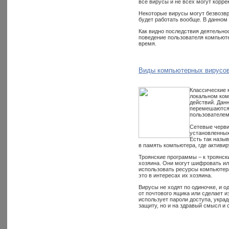
все вирусы и не всех могут корре
Некоторые вирусы могут безвозвр
будет работать вообще. В данном
Как видно последствия деятельно
поведение пользователя компьюте
время.
Виды компьютерных вирусов
Классические 
локальном ком
действий. Дан
перемешаются 
пользователем
Сетевые черви
установленных
Есть так назы
в память компьютера, где активир
Троянские программы – к троянс
хозяина. Они могут шифровать ил
использовать ресурсы компьютера
это в интересах их хозяина.
Вирусы не ходят по одиночке, и 
от почтового ящика или сделает 
использует пароли доступа, укра
защиту, но и на здравый смысл и 