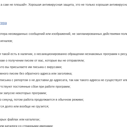
, а сам не плошай». Хорошая антивирусная защита, это не только хорошая антивирусн
тера
ьютера неожиданных сообщений или изображений, не запланированных действиями пол
сигналов;
и такой есть в наличии, о несанкционированно обращении незнакомых программ к ресу
ам о получении писем от вас, которые вы не отправляли;
 что вы присылаете им письма с вирусами;
много писем без обратного адреса или заголовка;
письма с репортом о не доставки до адресата, так как такого адреса не существует и
сутствуют постоянные сбои при работе программ;
ри запуске некоторых программ;
ко секунд, потом работа продолжается в обычном режиме;
ся долго или вообще не грузится;
орых файлах или каталогах;
ли каталоги со странными именами;