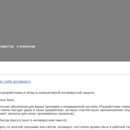
КЛИЕНТОВ
О КОМПАНИИ
м себе антивирус
и разработками в области компьютерной антивирусной защиты;
сные базы;
ические обновления для ваших программ и операционной системы (Разработчики опер
тоянно находят дыры в своих разработках, которые способствуют проникновению зл
кают заплатки для своих программных промахов);
ногда присутствует в антивирусном пакете);
щиту по просьбе программ или сайтов, антивирус постоянно должен быть в рабочем со