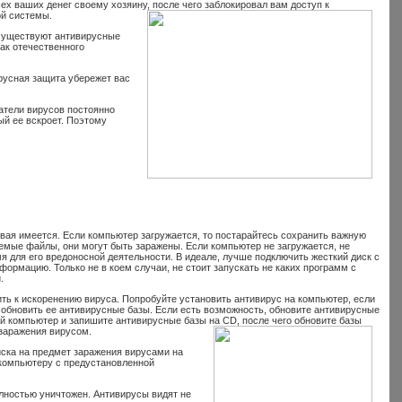
ех ваших денег своему хозяину, после чего заблокировал вам доступ к
ой системы.
существуют антивирусные
ак отечественного
русная защита убережет вас
датели вирусов постоянно
ый ее вскроет. Поэтому
вая имеется. Если компьютер загружается, то постарайтесь сохранить важную
мые файлы, они могут быть заражены. Если компьютер не загружается, не
мя для его вредоносной деятельности. В идеале, лучше подключить жесткий диск с
ормацию. Только не в коем случаи, не стоит запускать не каких программ с
.
ь к искоренению вируса. Попробуйте установить антивирус на компьютер, если
 обновить ее антивирусные базы. Если есть возможность, обновите антивирусные
ой компьютер и запишите антивирусные базы на CD, после чего обновите базы
заражения вирусом.
иска на предмет заражения вирусами на
 компьютеру с предустановленной
олностью уничтожен. Антивирусы видят не