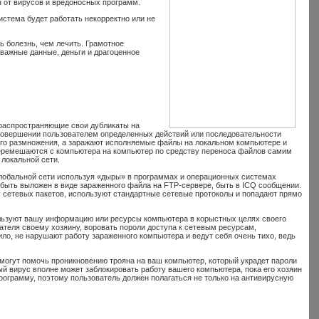
н от вирусов и вредоносных программ.
стема будет работать некорректно или не
ь болезнь, чем лечить. Грамотное
важные данные, деньги и драгоценное
распространяющие свои дубликаты на
совершении пользователем определенных действий или последовательности
его размножения, а заражают исполняемые файлы на локальном компьютере и
еремешаются с компьютера на компьютер по средству переноса файлов самим
 локальной сети.
глобальной сети используя «дыры» в программах и операционных системах
быть выложен в виде зараженного файла на FTP-сервере, быть в ICQ сообщении.
 сетевых пакетов, используют стандартные сетевые протоколы и попадают прямо
льзуют вашу информацию или ресурсы компьютера в корыстных целях своего
теля своему хозяину, воровать пороли доступа к сетевым ресурсам,
ло, не нарушают работу зараженного компьютера и ведут себя очень тихо, ведь
могут помочь проникновению трояна на ваш компьютер, который украдет пароли
й вирус вполне может заблокировать работу вашего компьютера, пока его хозяин
рограмму, поэтому пользователь должен полагаться не только на антивирусную