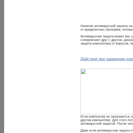
Наличие антивирусной зашиты на 
от вредоносных программ, потери 
Антивирусная защита может вас у
соперничают друг с другом, доказ
защита компьютера от вирусов, пр
Действия при заражении ко
Если компьютер не загружается, м
другом компьютере. Для этого по
антивирусной защитой. После чег
Даже если антивирусная защита го