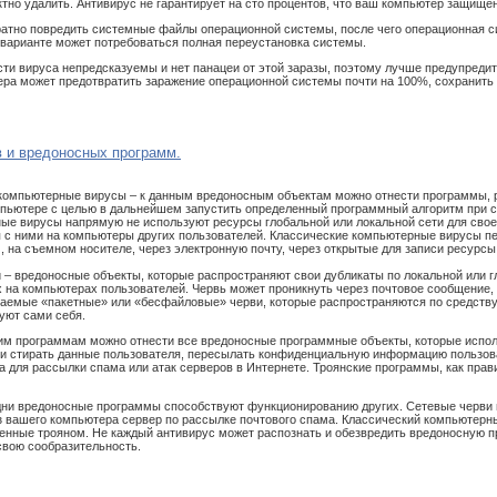
ктно удалить. Антивирус не гарантирует на сто процентов, что ваш компьютер защище
атно повредить системные файлы операционной системы, после чего операционная си
 варианте может потребоваться полная переустановка системы.
сти вируса непредсказуемы и нет панацеи от этой заразы, поэтому лучше предупредит
ра может предотвратить заражение операционной системы почти на 100%, сохранить 
 и вредоносных программ.
компьютерные вирусы – к данным вредоносным объектам можно отнести программы, 
пьютере с целью в дальнейшем запустить определенный программный алгоритм при 
ные вирусы напрямую не используют ресурсы глобальной или локальной сети для сво
с ними на компьютеры других пользователей. Классические компьютерные вирусы п
, на съемном носителе, через электронную почту, через открытые для записи ресурсы
 – вредоносные объекты, которые распространяют свои дубликаты по локальной или 
 на компьютерах пользователей. Червь может проникнуть через почтовое сообщение, 
ваемые «пакетные» или «бесфайловые» черви, которые распространяются по средству
уют сами себя.
ким программам можно отнести все вредоносные программные объекты, которые испо
и стирать данные пользователя, пересылать конфиденциальную информацию пользова
 для рассылки спама или атак серверов в Интернете. Троянские программы, как прави
одни вредоносные программы способствуют функционированию других. Сетевые черви 
из вашего компьютера сервер по рассылке почтового спама. Классический компьютерны
денные трояном. Не каждый антивирус может распознать и обезвредить вредоносную п
свою сообразительность.