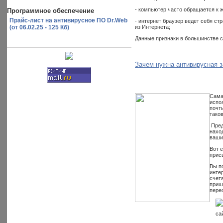
- компьютер часто обращается к 
Программное обеспечение
Прайс-лист на антивирусное ПО Dr.Web
- интернет браузер ведет себя с
из Интернета;
(от 06.02.25 - 125 Кб)
Данные признаки в большинстве с
Зачем нужна антивирусная 
Сама
испо
почт
тако
Пред
нахо
ваши
Вот 
прис
Вы п
инте
счет
приш
пере