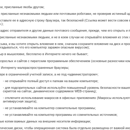
ки, присланные якобы другом;
, присланные незнакомыми людьми или почтовыми роботами, не проверив истинный адр
вставьте ее в адресную строку браузера, так безопасней (Ссылка может вести совсем в
.);
адрес отправителя и другие данные почтового сообщения, прежде, чем его открыть и 
присланные незнакомыми людьми, и не в коем случаи не открывайте вложения из этих 
сьма, и вы хотите открыть вложение в нем, сначала сохраните вложение на диск и пр
огадываться, что его компьютер заражен опасным вирусом);
ыр в мышеловке, бесплатно в Интернете нечего не бывает;
я взрослых и сайтов с пиратским программным обеспечением (основные разносчики ко
о Интернету малораспространенные браузеры;
ере в ограниченной учетной записи, а не под «администратором»;
- не открывайте полный доступ к папкам на вашем компьютере;
- для подозрительных сайтов используйте повышенный уровень безопасности ваше
скриптов на сайтах, динамическое содержимое WEB-страниц);
- отключите использование макросов в офисных приложениях (Макросы используются
антивирусная защита);
- не устанавливайте на компьютер сомнительные программы;
- не устанавливайте на компьютер программы из сомнительных источников;
ные копии важных данных на внешние носители информации;
логические диски, чтобы операционная система была отдельно размещена от важной и