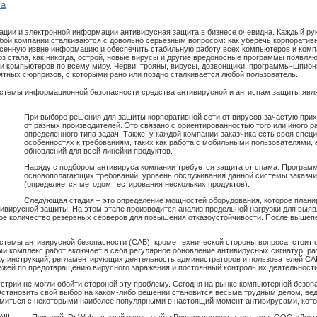
са
ации и электронной информации антивирусная защита в бизнесе очевидна. Каждый рук
ой компании сталкиваются с довольно серьезным вопросом: как уберечь корпоратив
есенную извне информацию и обеспечить стабильную работу всех компьютеров и комп
з стала, как никогда, острой, новые вирусы и другие вредоносные программы появля
и компьютеров по всему миру. Черви, трояны, вирусы, дозвонщики, программы-шпион
ятных сюрпризов, с которыми рано или поздно сталкивается любой пользователь.
истемы информационной безопасности средства антивирусной и антиспам защиты явл
.
При выборе решения для защиты корпоративной сети от вирусов зачастую при
от разных производителей. Это связано с ориентированностью того или иного 
определенного типа задач. Также, у каждой компании-заказчика есть своя спе
особенностях к требованиям, таких как работа с мобильными пользователями,
обновлений для всей линейки продуктов.
Наряду с подбором антивируса компании требуется защита от спама. Програм
основополагающих требований: уровень обслуживания данной системы заказчи
(определяется методом тестирования нескольких продуктов).
Следующая стадия – это определение мощностей оборудования, которое планир
ивирусной защиты. На этом этапе производится анализ предельной нагрузки для выя
ое количество резервных серверов для повышения отказоустойчивости. После вышеп
стемы антивирусной безопасности (САБ), кроме технической стороны вопроса, стоит 
й комплекс работ включает в себя регулярное обновление антивирусных сигнатур; ра
ку инструкций, регламентирующих деятельность администраторов и пользователей СА
ажей по предотвращению вирусного заражения и постоянный контроль их деятельности
устрии не могли обойти стороной эту проблему. Сегодня на рынке компьютерной безо
становить свой выбор на каком-либо решении становится весьма трудным делом, вед
миться с некоторыми наиболее популярными в настоящий момент антивирусами, котор
Пожалуй, Dr.Web - самый известный в России продукт этого типа. ООО «Докт