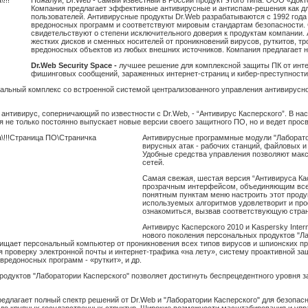
Компания предлагает эффективные антивирусные и антиспам-решения как для
пользователей. Антивирусные продукты Dr.Web разрабатываются с 1992 год
вредоносных программ и соответствуют мировым стандартам безопасности. 
свидетельствуют о степени исключительного доверия к продуктам компании.
жестких дисков и сменных носителей от проникновений вирусов, руткитов, т
вредоносных объектов из любых внешних источников. Компания предлагает 
Dr.Web Security Space -
лучшее решение для комплексной защиты ПК от интерн
фишинговых сообщений, зараженных интернет-страниц и кибер-преступности,
кальный комплекс со встроенной системой централизованного управления антивирусно
антивирус, соперничающий по известности с Dr.Web, - “Антивирус Касперского”. В 
 не только постоянно выпускает новые версии своего защитного ПО, но и ведет прос
Антивирусные программные модули "Лаборато
вирусных атак - рабочих станций, файловых 
Удобные средства управления позволяют мак
сетей.
Самая свежая, шестая версия “Антивируса Ка
прозрачным интерфейсом, объединяющим все 
понятным пунктам меню настроить этот проду
используемых алгоритмов удовлетворит и пр
ознакомиться, вызвав соответствующую стран
Антивирус Касперского 2010 и Kaspersky Intern
нового поколения персональных продуктов "Ла
защищает персональный компьютер от проникновения всех типов вирусов и шпионских п
 проверку электронной почты и интернет-трафика «на лету», систему проактивной з
вредоносных программ - «руткит», и др.
родуктов "Лаборатории Касперского" позволяет достигнуть беспрецедентного уровня 
лагает полный спектр решений от Dr.Web и "Лаборатории Касперского" для безопасн