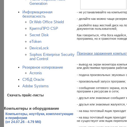
Generation
Информационная
- не устанавливайте на компьюте
безопасность
- делайте как можно чаще резерв
Dr.Web Office Shield
- разбейте ваш жесткий диск на 
КриптоПРО CSP
документов пользователей;
Secret Disk
Как говориться, «На бога надейся
программа, но и грамотное повед
eToken
DeviceLock
Признаки заражения компью
Sophos Enterprise Security
and Control
- вывод на экран монитора комп
Резервное копирование
или действиями программ работа
Acronis
- подача произвольных звуковых 
СУБД Oracle
- произвольный запуск программ;
Adobe Systems
- сообщение сетевого экрана, ес
программ к ресурсам в сети;
Скачать прайс-листы
- друзья или знакомые сообщают в
- друзья или знакомые жалуются,
Компьютеры и оборудование
- на ваш почтовый ящик приходит 
Компьютеры, ноутбуки, комплектующие
- на ваш почтовый ящик приходят 
и периферия
не существует или ящик переполн
(от 24.07.26 - 4.79 Мб)