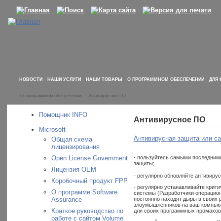
НОВОСТИ
НАШИ УСЛУГИ
НАШИ ТОВАРЫ
О ПРОГРАММНОМ ОБЕСПЕЧЕНИИ
ДЛЯ 
–
О программном обеспечении
–
Антивирусное ПО
Помощник INFO
Антивирусное ПО
Microsoft
Антивирусная защита или са
Общая схема
лицензирования
Open License Government
- пользуйтесь самыми последним
защиты;
Лицензия OEM
- регулярно обновляйте антивиру
Коробочный продукт FPP
- регулярно устанавливайте крит
О программе Software
системы (Разработчики операцио
Assurance
постоянно находят дыры в своих 
злоумышленников на ваш компьюте
Краткое руководство по
для своих программных промахов
работе с сайтом Volume