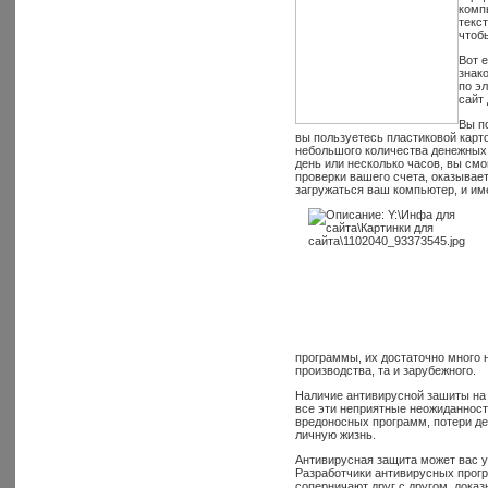
комп
текс
чтоб
Вот 
знак
по э
сайт
Вы п
вы пользуетесь пластиковой карто
небольшого количества денежных 
день или несколько часов, вы смо
проверки вашего счета, оказывает
загружаться ваш компьютер, и им
программы, их достаточно много 
производства, та и зарубежного.
Наличие антивирусной зашиты на
все эти неприятные неожиданност
вредоносных программ, потери де
личную жизнь.
Антивирусная защита может вас уб
Разработчики антивирусных прогр
соперничают друг с другом, доказ