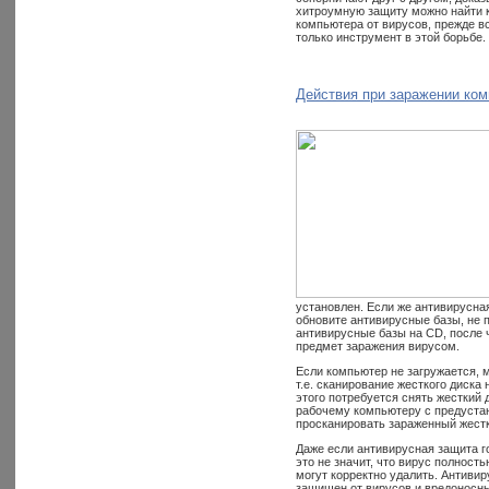
хитроумную защиту можно найти к
компьютера от вирусов, прежде вс
только инструмент в этой борьбе.
Действия при заражении ко
установлен. Если же антивирусна
обновите антивирусные базы, не 
антивирусные базы на CD, после 
предмет заражения вирусом.
Если компьютер не загружается, 
т.е. сканирование жесткого диска
этого потребуется снять жесткий 
рабочему компьютеру с предустан
просканировать зараженный жестк
Даже если антивирусная защита го
это не значит, что вирус полност
могут корректно удалить. Антивир
защищен от вирусов и вредоносн