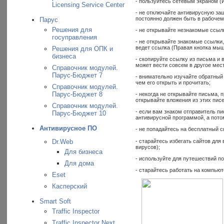
- пользуйтесь сетевым экраном (И
Licensing Service Center
- не отключайте антивирусную за
постоянно должен быть в рабочем
Парус
Решения для
- не открывайте незнакомые ссыл
госуправления
- не открывайте знакомые ссылки
ведет ссылка (Правая кнопка мыш
Решения для ОПК и
бизнеса
- скопируйте ссылку из письма и 
может вести совсем в другое мест
Справочник модулей.
Парус-Бюджет 7
- внимательно изучайте обратный
чем его открыть и прочитать;
Справочник модулей.
Парус-Бюджет 8
- некогда не открывайте письма,
открывайте вложения из этих пис
Справочник модулей.
- если вам знаком отправитель пи
Парус-Бюджет 10
антивирусной программой, а пото
Антивирусное ПО
- не попадайтесь на бесплатный с
- старайтесь избегать сайтов дл
Dr.Web
вирусов);
Для бизнеса
- используйте для путешествий п
Для дома
- старайтесь работать на компьют
Eset
Касперский
Smart Soft
Traffic Inspector
Traffic Inspector Next