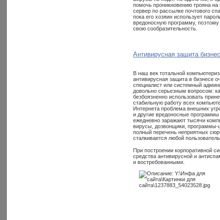
помочь проникновению трояна на 
сервер по рассылке почтового сп
пока его хозяин использует паро
вредоносную программу, поэтому 
свою сообразительность.
Антивирусная защита бизне
В наш век тотальной компьютери
антивирусная защита в бизнесе оч
специалист или системный админ
довольно серьезным вопросом: ка
безбоязненно использовать прин
стабильную работу всех компьюте
Интернета проблема внешних угроз
и другие вредоносные программы 
ежедневно заражают тысячи компь
вирусы, дозвонщики, программы-ш
полный перечень неприятных сюрп
сталкивается любой пользователь
При построении корпоративной с
средства антивирусной и антисп
и востребованными.