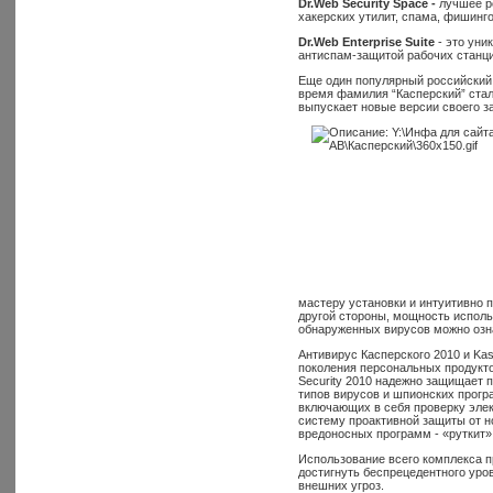
Dr.Web Security Space -
лучшее ре
хакерских утилит, спама, фишинг
Dr.Web Enterprise Suite
- это уни
антиспам-защитой рабочих станци
Еще один популярный российский 
время фамилия “Касперский” ста
выпускает новые версии своего з
мастеру установки и интуитивно 
другой стороны, мощность испол
обнаруженных вирусов можно озн
Антивирус Касперского 2010 и Kasp
поколения персональных продуктов
Security 2010 надежно защищает 
типов вирусов и шпионских прогр
включающих в себя проверку элек
систему проактивной защиты от н
вредоносных программ - «руткит»,
Использование всего комплекса п
достигнуть беспрецедентного уро
внешних угроз.