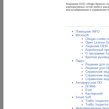
Компании ООО «Инфо-Брянск» пред
корпоративных сетей любого масш
масштабирования и управления п
Помощник INFO
Microsoft
Общая схема л
Open License G
Лицензия OEM
Коробочный пр
О программе So
Краткое руковод
Парус
Решения для г
Решения для О
Справочник мо
Справочник мо
Справочник мо
Антивирусное ПО
Dr.Web
Eset
Касперский
Smart Soft
Traffic Inspector
Traffic Inspecto
Информационная безо