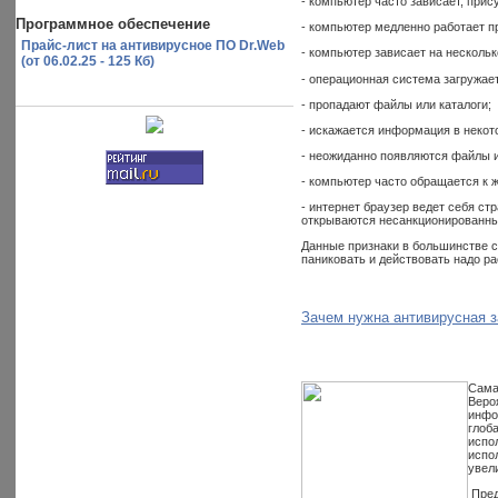
- компьютер часто зависает, при
Программное обеспечение
- компьютер медленно работает п
Прайс-лист на антивирусное ПО Dr.Web
- компьютер зависает на несколь
(от 06.02.25 - 125 Кб)
- операционная система загружает
- пропадают файлы или каталоги;
- искажается информация в некот
- неожиданно появляются файлы и
- компьютер часто обращается к 
- интернет браузер ведет себя ст
открываются несанкционированные
Данные признаки в большинстве с
паниковать и действовать надо ра
Зачем нужна антивирусная 
Сама
Веро
инфо
глоб
испо
испо
увел
Пред