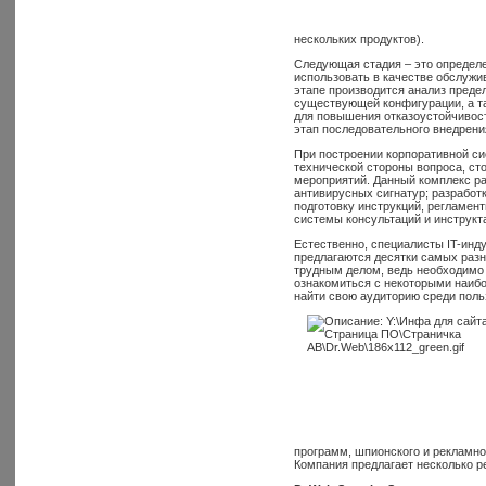
нескольких продуктов).
Следующая стадия – это определ
использовать в качестве обслуж
этапе производится анализ преде
существующей конфигурации, а т
для повышения отказоустойчивос
этап последовательного внедрени
При построении корпоративной си
технической стороны вопроса, ст
мероприятий. Данный комплекс ра
антивирусных сигнатур; разработ
подготовку инструкций, регламен
системы консультаций и инструкт
Естественно, специалисты IT-инд
предлагаются десятки самых разн
трудным делом, ведь необходимо 
ознакомиться с некоторыми наибо
найти свою аудиторию среди поль
программ, шпионского и рекламно
Компания предлагает несколько р