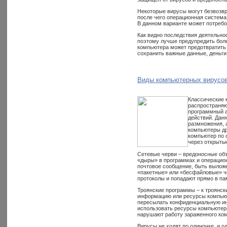
Некоторые вирусы могут безвозв
после чего операционная система 
В данном варианте может потребо
Как видно последствия деятельнос
поэтому лучше предупредить боле
компьютера может предотвратить
сохранить важные данные, деньги
Виды компьютерных вирусов
Классические 
распространяю
программный а
действий. Дан
размножения, 
компьютеры др
компьютер по 
через открыты
Сетевые черви – вредоносные объ
«дыры» в программах и операцио
почтовое сообщение, быть выложе
«пакетные» или «бесфайловые» че
протоколы и попадают прямо в па
Троянские программы – к троянс
информацию или ресурсы компьюте
пересылать конфиденциальную ин
использовать ресурсы компьютера
нарушают работу зараженного комп
Вирусы не ходят по одиночке, и 