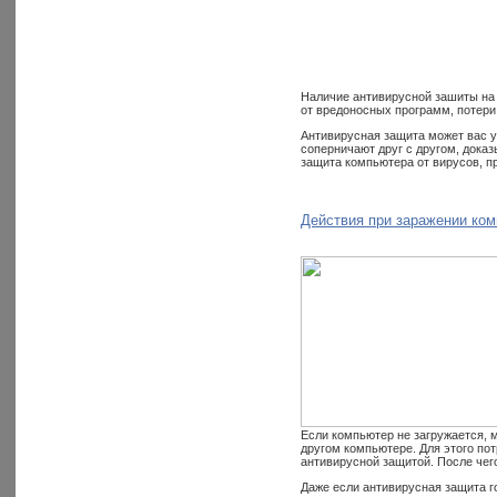
Наличие антивирусной зашиты на 
от вредоносных программ, потери 
Антивирусная защита может вас у
соперничают друг с другом, доказ
защита компьютера от вирусов, пр
Действия при заражении ко
Если компьютер не загружается, м
другом компьютере. Для этого по
антивирусной защитой. После чег
Даже если антивирусная защита го