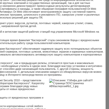
 крупных компаний и государственных организаций, так и для частных
а и неизменно демонстрируют превосходные результаты детектирования
Сертификаты и награды, а также обширная география пользователей Dr.Web
 Антивирус Dr.Web обеспечивает многоуровневую защиту системной памяти,
роянских программ, шпионского и рекламного ПО, хакерских утилит и различных
несколько решений для защиты ПК:
ет-угроз: вирусов, руткитов, почтовых червей, хакерских утилит, спама,
 направленной против детей.
й и антиспам-защитой рабочих станций под управлением Microsoft Windows на
настоящее время фамилия “Касперский” стала синонимом борца с вредоносными
ветительскую работу среди пользователей компьютеров.
рии Касперского" обеспечивают надежную защиту всех потенциальных объектов
и веб-серверов, почтовых шлюзов, межсетевых экранов и карманных компьютеров.
симально автоматизировать антивирусную защиту компьютеров и корпоративных
сперского”, как и предыдущие релизы, отличается простым и максимально
необходимые утилиты в одном окне. Благодаря мастеру установки и интуитивно
кт способен даже начинающий пользователь. С другой стороны, мощность
офессионалов. С детальным описанием каждого из обнаруженных вирусов можно
ицу в Интернете непосредственно из программы.
et Security 2010 – представители
боратории Касперского". Kaspersky
рограмм благодаря ряду новых
ащиты от новых вредоносных
защиты от вредоносных программ и
ости корпоративных сетей любого