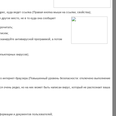
ес, куда ведет ссылка (Правая кнопка мыши на ссылки, свойства);
 другое место, не в то куда она сообщает
прочитать;
писем;
осканируйте антивирусной программой, а потом
мпьютерных вирусов);
го интернет-браузера (Повышенный уровень безопасности: отключено выполнение
 очень редко, но на них может быть написан вирус, который не распознает ваша
нформации и документов пользователей;