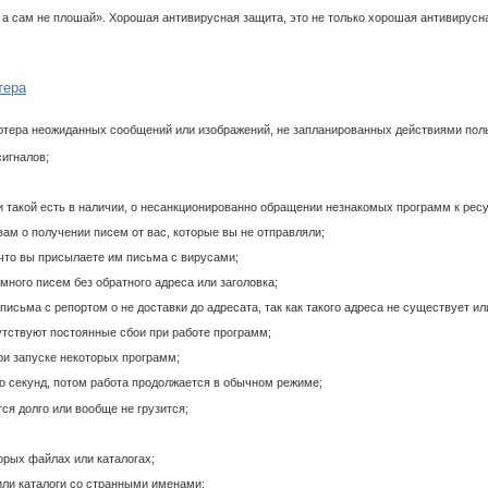
, а сам не плошай». Хорошая антивирусная защита, это не только хорошая антивирусн
тера
ьютера неожиданных сообщений или изображений, не запланированных действиями пол
сигналов;
и такой есть в наличии, о несанкционированно обращении незнакомых программ к ресу
ам о получении писем от вас, которые вы не отправляли;
 что вы присылаете им письма с вирусами;
много писем без обратного адреса или заголовка;
письма с репортом о не доставки до адресата, так как такого адреса не существует и
сутствуют постоянные сбои при работе программ;
ри запуске некоторых программ;
ко секунд, потом работа продолжается в обычном режиме;
ся долго или вообще не грузится;
орых файлах или каталогах;
ли каталоги со странными именами;