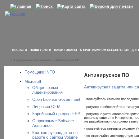
НОВОСТИ
НАШИ УСЛУГИ
НАШИ ТОВАРЫ
О ПРОГРАММНОМ ОБЕСПЕЧЕНИИ
ДЛЯ 
–
О программном обеспечении
–
Антивирусное ПО
Помощник INFO
Антивирусное ПО
Microsoft
Антивирусная защита или са
Общая схема
лицензирования
Open License Government
- пользуйтесь самыми последним
Лицензия OEM
- регулярно обновляйте антивиру
Коробочный продукт FPP
- регулярно устанавливайте крит
использующихся в Интернете, пос
О программе Software
же разработчики постоянно выпус
Assurance
- пользуйтесь сетевым экраном (И
Краткое руководство по
- не отключайте антивирусную за
работе с сайтом Volume