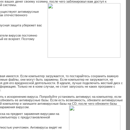
ех ваших денег своему хозяину, после чего заблокировал вам доступ к
ой системы.
существуют антивирусные
ак отечественного
русная защита убережет вас
датели вирусов постоянно
ый ее вскроет. Поэтому
вая имеется. Если компьютер загружается, то постарайтесь сохранить важную
мые файлы, они могут быть заражены. Если компьютер не загружается, не
мя для его вредоносной деятельности. В идеале, лучше подключить жесткий диск с
ормацию. Только не в коем случаи, не стоит запускать не каких программ с
.
ь к искоренению вируса. Попробуйте установить антивирус на компьютер, если
 обновить ее антивирусные базы. Если есть возможность, обновите антивирусные
ой компьютер и запишите антивирусные базы на CD, после чего обновите базы
заражения вирусом.
иска на предмет заражения вирусами на
 компьютеру с предустановленной
олностью уничтожен. Антивирусы видят не