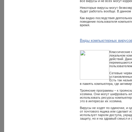
все вирусы и не всех могут корре
Некоторые вирусы могут безвозвр
будет работать вообще. В данном
Как видно последствия деятельно
поведение пользователя компьюте
время.
Виды компьютерных вирусов
Классические 
локальном ком
действий. Дан
перемешаются 
пользователем
Сетевые черви
установленных
Есть так назы
в память компьютера, где активир
Троянские программы – к троянс
хозяина. Они могут шифровать ил
использовать ресурсы компьютера
это в интересах их хозяина.
Вирусы не ходят по одиночке, и 
от почтового ящика или сделает 
использует пароли доступа, укра
защиту, но и на здравый смысл и 