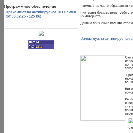
- компьютер часто обращается к 
Программное обеспечение
Прайс-лист на антивирусное ПО Dr.Web
- интернет браузер ведет себя с
из Интернета;
(от 06.02.25 - 125 Кб)
Данные признаки в большинстве с
Зачем нужна антивирусная 
Сама
испо
почт
тако
Пред
нахо
ваши
Вот 
прис
Вы п
инте
счет
приш
пере