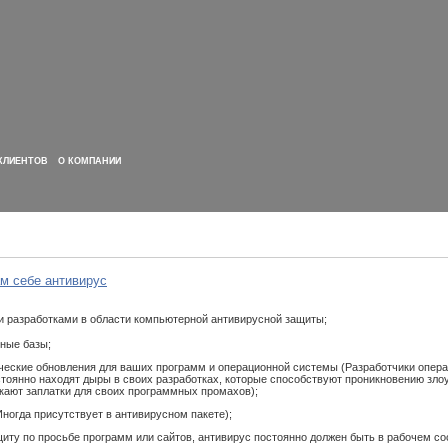
КЛИЕНТОВ
О КОМПАНИИ
м себе антивирус
и разработками в области компьютерной антивирусной защиты;
сные базы;
ические обновления для ваших программ и операционной системы (Разработчики опер
тоянно находят дыры в своих разработках, которые способствуют проникновению зл
кают заплатки для своих программных промахов);
ногда присутствует в антивирусном пакете);
щиту по просьбе программ или сайтов, антивирус постоянно должен быть в рабочем со