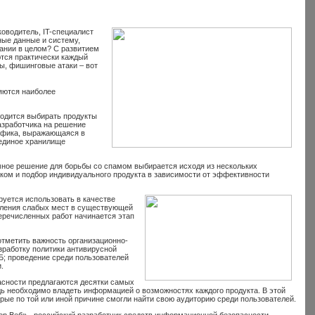
оводитель, IT-специалист
ные данные и систему,
ании в целом? С развитием
ются практически каждый
ы, фишинговые атаки – вот
яются наиболее
ходится выбирать продукты
разработчика на решение
цифика, выражающаяся в
 единое хранилище
мное решение для борьбы со спамом выбирается исходя из нескольких
ком и подбор индивидуального продукта в зависимости от эффективности
уется использовать в качестве
вления слабых мест в существующей
еречисленных работ начинается этап
отметить важность организационно-
зработку политики антивирусной
Б; проведение среди пользователей
.
пасности предлагаются десятки самых
ь необходимо владеть информацией о возможностях каждого продукта. В этой
ые по той или иной причине смогли найти свою аудиторию среди пользователей.
ор Веб» - российский разработчик средств информационной безопасности.