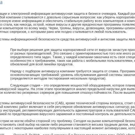
са
ации и электронной информации антивирусная защита в бизнесе очевидна. Каждый рук
ой компании сталкиваются с довольно серьезным вопросом: как уберечь корпоратив
есенную извне информацию и обеспечить стабильную работу всех компьютеров и комп
з стала, как никогда, острой, новые вирусы и другие вредоносные программы появля
и компьютеров по всему миру. Черви, трояны, вирусы, дозвонщики, программы-шпион
ятных сюрпризов, с которыми рано или поздно сталкивается любой пользователь.
истемы информационной безопасности средства антивирусной и антиспам защиты явл
.
При выборе решения для защиты корпоративной сети от вирусов зачастую при
от разных производителей. Это связано с ориентированностью того или иного 
определенного типа задач. Также, у каждой компании-заказчика есть своя спе
особенностях к требованиям, таких как работа с мобильными пользователями,
обновлений для всей линейки продуктов.
Наряду с подбором антивируса компании требуется защита от спама. Програм
основополагающих требований: уровень обслуживания данной системы заказчи
(определяется методом тестирования нескольких продуктов).
Следующая стадия – это определение мощностей оборудования, которое планир
ивирусной защиты. На этом этапе производится анализ предельной нагрузки для выя
ое количество резервных серверов для повышения отказоустойчивости. После вышеп
стемы антивирусной безопасности (САБ), кроме технической стороны вопроса, стоит 
й комплекс работ включает в себя регулярное обновление антивирусных сигнатур; ра
ку инструкций, регламентирующих деятельность администраторов и пользователей СА
ажей по предотвращению вирусного заражения и постоянный контроль их деятельности
устрии не могли обойти стороной эту проблему. Сегодня на рынке компьютерной безо
становить свой выбор на каком-либо решении становится весьма трудным делом, вед
миться с некоторыми наиболее популярными в настоящий момент антивирусами, котор
Пожалуй, Dr.Web - самый известный в России продукт этого типа. ООО «Докт