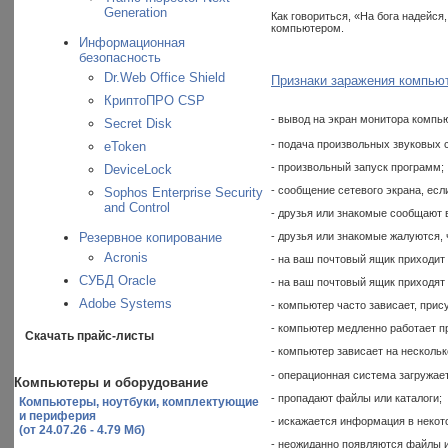
Generation
Как говориться, «На бога надейся
компьютером.
Информационная
безопасность
Dr.Web Office Shield
Признаки заражения компью
КриптоПРО CSP
- вывод на экран монитора комп
Secret Disk
- подача произвольных звуковых 
eToken
- произвольный запуск программ;
DeviceLock
- сообщение сетевого экрана, есл
Sophos Enterprise Security
and Control
- друзья или знакомые сообщают в
Резервное копирование
- друзья или знакомые жалуются,
Acronis
- на ваш почтовый ящик приходит 
СУБД Oracle
- на ваш почтовый ящик приходят 
Adobe Systems
- компьютер часто зависает, при
- компьютер медленно работает п
Скачать прайс-листы
- компьютер зависает на несколь
- операционная система загружает
Компьютеры и оборудование
- пропадают файлы или каталоги;
Компьютеры, ноутбуки, комплектующие
и периферия
- искажается информация в некот
(от 24.07.26 - 4.79 Мб)
- неожиданно появляются файлы и