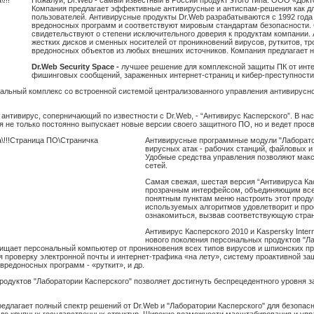
Компания предлагает эффективные антивирусные и антиспам-решения как для
пользователей. Антивирусные продукты Dr.Web разрабатываются с 1992 год
вредоносных программ и соответствуют мировым стандартам безопасности. 
свидетельствуют о степени исключительного доверия к продуктам компании.
жестких дисков и сменных носителей от проникновений вирусов, руткитов, т
вредоносных объектов из любых внешних источников. Компания предлагает 
Dr.Web Security Space -
лучшее решение для комплексной защиты ПК от интерн
фишинговых сообщений, зараженных интернет-страниц и кибер-преступности,
кальный комплекс со встроенной системой централизованного управления антивирусно
антивирус, соперничающий по известности с Dr.Web, - “Антивирус Касперского”. В 
 не только постоянно выпускает новые версии своего защитного ПО, но и ведет прос
Антивирусные программные модули "Лаборато
вирусных атак - рабочих станций, файловых 
Удобные средства управления позволяют мак
сетей.
Самая свежая, шестая версия “Антивируса Ка
прозрачным интерфейсом, объединяющим все 
понятным пунктам меню настроить этот проду
используемых алгоритмов удовлетворит и пр
ознакомиться, вызвав соответствующую стран
Антивирус Касперского 2010 и Kaspersky Intern
нового поколения персональных продуктов "Ла
защищает персональный компьютер от проникновения всех типов вирусов и шпионских п
 проверку электронной почты и интернет-трафика «на лету», систему проактивной з
вредоносных программ - «руткит», и др.
родуктов "Лаборатории Касперского" позволяет достигнуть беспрецедентного уровня 
лагает полный спектр решений от Dr.Web и "Лаборатории Касперского" для безопасн