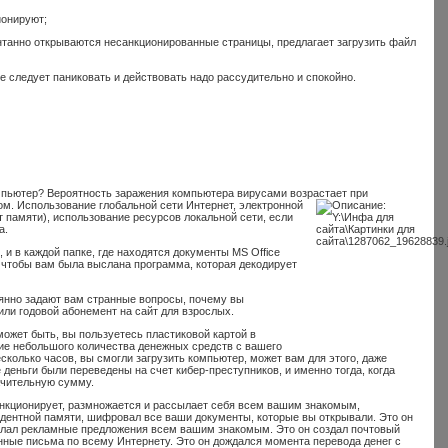
ионируют;
онтанно открываются несанкционированные страницы, предлагает загрузить файл
 следует паниковать и действовать надо рассудительно и спокойно.
омпьютер? Вероятность заражения компьютера вирусами возрастает при
м. Использование глобальной сети Интернет, электронной
 памяти), использование ресурсов локальной сети, если
а.
 и в каждой папке, где находятся документы MS Office
, чтобы вам была выслана программа, которая декодирует
оянно задают вам странные вопросы, почему вы
или годовой абонемент на сайт для взрослых.
может быть, вы пользуетесь пластиковой картой в
ятие небольшого количества денежных средств с вашего
сколько часов, вы смогли загрузить компьютер, может вам для этого, даже
 деньги были переведены на счет кибер-преступников, и именно тогда, когда
ачительную сумму.
ункционирует, размножается и рассылает себя всем вашим знакомым,
идентной памяти, шифровал все ваши документы, которые вы открывали. Это он
ослал рекламные предложения всем вашим знакомым. Это он создал почтовый
нные письма по всему Интернету. Это он дождался момента перевода денег с