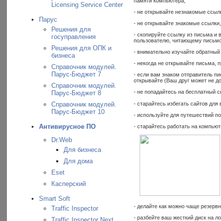
памяти компьютера;
Licensing Service Center
- не открывайте незнакомые ссыл
Парус
- не открывайте знакомые ссылки
Решения для
- скопируйте ссылку из письма и 
госуправления
пользователю, читающему письмо
Решения для ОПК и
- внимательно изучайте обратный 
бизнеса
- некогда не открывайте письма, 
Справочник модулей.
Парус-Бюджет 7
- если вам знаком отправитель пи
открывайте (Ваш друг может не д
Справочник модулей.
- не попадайтесь на бесплатный с
Парус-Бюджет 8
- старайтесь избегать сайтов дл
Справочник модулей.
Парус-Бюджет 10
- используйте для путешествий п
Антивирусное ПО
- старайтесь работать на компьют
Dr.Web
Для бизнеса
Для дома
Eset
Касперский
Smart Soft
- делайте как можно чаще резерв
Traffic Inspector
- разбейте ваш жесткий диск на 
Traffic Inspector Next