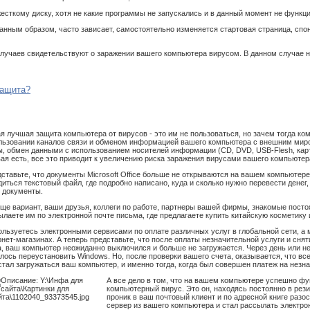
жесткому диску, хотя не какие программы не запускались и в данный момент не функц
транным образом, часто зависает, самостоятельно изменяется стартовая страница, сп
лучаев свидетельствуют о заражении вашего компьютера вирусом. В данном случае не
защита?
я лучшая защита компьютера от вирусов - это им не пользоваться, но зачем тогда к
льзовании каналов связи и обменом информацией ваше
го компьютера с внешним миро
ы, обмен данными с использованием носителей информации (CD, DVD, USB-Flesh, карт
вая есть, все это приводит к увеличению риска заражения вирусами вашего компьютер
ставьте, что документы Microsoft Office больше не открываются на вашем компьютере,
диться текстовый файл, где подробно написано, куда и сколько нужно перевести денег
 документы.
еще вариант, ваши друзья, коллеги по работе, партнеры вашей фирмы, знакомые пост
ылаете им по электронной почте письма, где предлагаете купить китайскую косметику 
ользуетесь электронными сервисами по оплате различных услуг в глобальной сети, а 
рнет-магазинах. А теперь представьте, что после оплаты незначительной услуги и сн
а, ваш компьютер неожиданно выключился и больше не загружается. Через день или не
лось переустановить Windows. Но, после проверки вашего счета, оказывается, что все
стал загружаться ваш компьютер, и именно тогда, когда был совершен платеж на незн
А все дело в том, что на вашем компьютере успешно ф
компьютерный вирус. Это он, находясь постоянно в рез
проник в ваш почтовый клиент и по адресной книге раз
сервер из вашего компьютера и стал рассылать электро