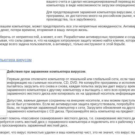
вашего счета и сделал несанкционированный перевод вс
компьютеру в виде невозможности загрузки операционн
Для предотвращения заражения компьютера вирусами, 
программы, их достаточно много на российском рынке, к
производства, та и зарубежного.
вашем компьютере, может предотвратить все эти неприятные неожиданности. Антиви
денег, потери времени, вторжения в вашу личную жизнь.
беречь от неприятностей, а может, и нет. Разработчики антивирусных программ и соз
ывая, что силы равны и, что на каждую хитроумную защиту можно найти ключик, котор
ежде всего задача пользователя, а антивирус, только инструмент в этой борьбе.
мпьютера вирусом
Действия при заражении компьютера вирусом
.
Первым делом отключите компьютер от локальной или глобальной сети, если тако
информацию на съемные носители, CD, DVD. Не копируйте программы и исполняе
пытайтесь загрузить его снова и снова, каждая попытка загрузки дает вирусу вре
зараженного компьютера к другому компьютеру и вытащить с него всю нужную инф
зараженного жесткого диска или копировать их на здоровый носитель информации
Допустим, важные данные сохранены на внешние носители, и мы можем приступит
он не был установлен. Если же антивирусная защита присутствовала, попробуйте
базы, не подключая зараженный компьютер к сети. Загрузите обновления на друг
зараженного компьютера с CD диска. Просканируйте весь компьютер на предмет 
ожет помочь «пассивное сканирование» жесткого диска, т.е. сканирование жесткого д
требуется снять жесткий диск с пораженного компьютера и подключить его к рабочему
о просканировать зараженный жесткий диск.
ворит, что вирус полностью удален и ваш компьютер чист, это не значит, что вирус п