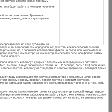
н от вирусов и вредоносных программ.
стема будет работать некорректно или не
ь болезнь, чем лечить. Грамотное
важные данные, деньги и драгоценное
распространяющие свои дубликаты на
совершении пользователем определенных действий или последовательности
его размножения, а заражают исполняемые файлы на локальном компьютере и
еремешаются с компьютера на компьютер по средству переноса файлов самим
 локальной сети.
глобальной сети используя «дыры» в программах и операционных системах
быть выложен в виде зараженного файла на FTP-сервере, быть в ICQ сообщении.
 сетевых пакетов, используют стандартные сетевые протоколы и попадают прямо
льзуют вашу информацию или ресурсы компьютера в корыстных целях своего
теля своему хозяину, воровать пороли доступа к сетевым ресурсам,
ло, не нарушают работу зараженного компьютера и ведут себя очень тихо, ведь
могут помочь проникновению трояна на ваш компьютер, который украдет пароли
й вирус вполне может заблокировать работу вашего компьютера, пока его хозяин
рограмму, поэтому пользователь должен полагаться не только на антивирусную