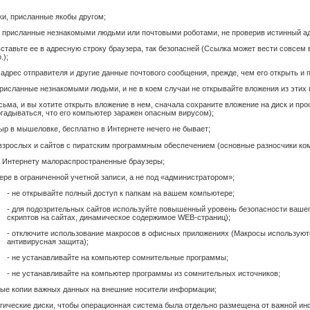
ки, присланные якобы другом;
, присланные незнакомыми людьми или почтовыми роботами, не проверив истинный адр
вставьте ее в адресную строку браузера, так безопасней (Ссылка может вести совсем в
.);
адрес отправителя и другие данные почтового сообщения, прежде, чем его открыть и 
присланные незнакомыми людьми, и не в коем случаи не открывайте вложения из этих 
сьма, и вы хотите открыть вложение в нем, сначала сохраните вложение на диск и пр
огадываться, что его компьютер заражен опасным вирусом);
ыр в мышеловке, бесплатно в Интернете нечего не бывает;
я взрослых и сайтов с пиратским программным обеспечением (основные разносчики ко
о Интернету малораспространенные браузеры;
ере в ограниченной учетной записи, а не под «администратором»;
- не открывайте полный доступ к папкам на вашем компьютере;
- для подозрительных сайтов используйте повышенный уровень безопасности ваше
скриптов на сайтах, динамическое содержимое WEB-страниц);
- отключите использование макросов в офисных приложениях (Макросы используются
антивирусная защита);
- не устанавливайте на компьютер сомнительные программы;
- не устанавливайте на компьютер программы из сомнительных источников;
ные копии важных данных на внешние носители информации;
логические диски, чтобы операционная система была отдельно размещена от важной и