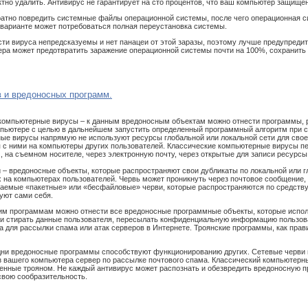
ктно удалить. Антивирус не гарантирует на сто процентов, что ваш компьютер защище
атно повредить системные файлы операционной системы, после чего операционная си
 варианте может потребоваться полная переустановка системы.
сти вируса непредсказуемы и нет панацеи от этой заразы, поэтому лучше предупредит
ра может предотвратить заражение операционной системы почти на 100%, сохранить 
 и вредоносных программ.
компьютерные вирусы – к данным вредоносным объектам можно отнести программы, 
пьютере с целью в дальнейшем запустить определенный программный алгоритм при 
ные вирусы напрямую не используют ресурсы глобальной или локальной сети для сво
с ними на компьютеры других пользователей. Классические компьютерные вирусы п
, на съемном носителе, через электронную почту, через открытые для записи ресурсы
 – вредоносные объекты, которые распространяют свои дубликаты по локальной или 
 на компьютерах пользователей. Червь может проникнуть через почтовое сообщение, 
ваемые «пакетные» или «бесфайловые» черви, которые распространяются по средству
уют сами себя.
ким программам можно отнести все вредоносные программные объекты, которые испо
и стирать данные пользователя, пересылать конфиденциальную информацию пользова
 для рассылки спама или атак серверов в Интернете. Троянские программы, как прави
одни вредоносные программы способствуют функционированию других. Сетевые черви 
из вашего компьютера сервер по рассылке почтового спама. Классический компьютерны
денные трояном. Не каждый антивирус может распознать и обезвредить вредоносную п
свою сообразительность.