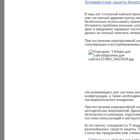
Антивирусная защита бизне
В наш век тотальной компьютериз
или системный администратор люб
безбоязненно использовать прин
Интернета проблема внешних угро
день и ежедневно заражают тысяч
далеко не полный перечень непри
При построении корпоративной с
популярными и востребованными
обслуживающего для системы ант
конфигурации, а также необходим
последовательного внедрения.
При построении корпоративной си
методических мероприятий. Данны
безопасности компании; подготов
системы консультаций и инструкт
Естественно, специалисты IT-инд
разнообразных средств защиты. О
статье мы предлагаем вам ознако