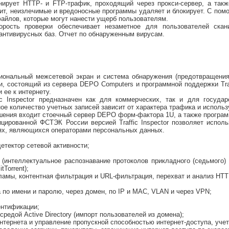
нирует HTTP- и FTP-трафик, проходящий через прокси-сервер, а та
ит, неизлечимые и вредоносные программы удаляет и блокирует. С пом
айлов, которые могут нанести ущерб пользователям.
орость проверки обеспечивает незаметное для пользователей скан
антивирусных баз. Отчет по обнаруженным вирусам.
ональный межсетевой экран и система обнаружения (предотвращения)
и, состоящий из сервера DEPO Computers и программной поддержки Traf
 ее к интернету.
ic Inspector предназначен как для коммерческих, так и для госуда
ое количество учетных записей зависит от характера трафика и исполь
шения входит стоечный сервер DEPO форм-фактора 1U, а также программн
цированной ФСТЭК России версией Traffic Inspector позволяет исполь
иях, являющихся операторами персональных данных.
етектор сетевой активности;
(интеллектуальное распознавание протоколов прикладного (седьмого) 
Torrent);
кламы, контентная фильтрация и URL-фильтрация, перехват и анализ HT
 по имени и паролю, через домен, по IP и MAC, VLAN и через VPN;
ентификации;
средой Active Directory (импорт пользователей из домена);
интернета и управление пропускной способностью интернет-доступа, уче