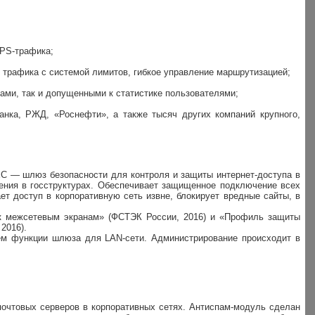
TPS-трафика;
т трафика с системой лимитов, гибкое управление маршрутизацией;
ами, так и допущенными к статистике пользователями;
.
нка, РЖД, «Роснефти», а также тысяч других компаний крупного,
EC — шлюз безопасности для контроля и защиты интернет-доступа в
ния в госструктурах. Обеспечивает защищенное подключение всех
ет доступ в корпоративную сеть извне, блокирует вредные сайты, в
 к межсетевым экранам» (ФСТЭК России, 2016) и «Профиль защиты
 2016).
ем функции шлюза для LAN-сети. Администрирование происходит в
 почтовых серверов в корпоративных сетях. Антиспам-модуль сделан