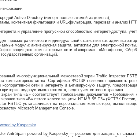
ентификации;
средой Active Directory (импорт пользователей из домена);
кламы, контентная фильтрация и URL-фильтрация, перехват и анализ HT
интернета и управление пропускной способностью интернет-доступа, уче
 для просмотра отчетов и индивидуальной статистики как администратор
аемые модули: антивирусная защита, антиспам для электронной почты
Софт» защищают компьютерные сети «Газпрома», «Мегафона», Сберба
и государственных организаций.
ванный многофункциональный межсетевой экран Traffic Inspector FST
ых компьютерных сетях. Сертификат ФСТЭК позволяет применять реше
 корпоративной сети к интернету и антивирусную защиту, предотвраща
о критерию недопустимого контента, ведет учет сетевого трафика.
 экран типа «Б» соответствует требованиям документов «Требования
экранов типа «Б» пятого класса защиты. ИТ.МЭ.Б5.ПЗ» (ФСТЭК России,
pector FSTEC устанавливают на персональном компьютере, выполняющ
оснастку Microsoft Management Console.
powered by Kaspersky
pector Anti-Spam powered by Kaspersky — решение для защиты от спама