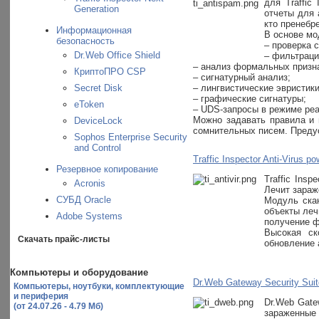
для Traffic
Generation
отчеты для 
кто пренебр
Информационная
В основе мо
безопасность
– проверка 
Dr.Web Office Shield
– фильтраци
– анализ формальных призн
КриптоПРО CSP
– сигнатурный анализ;
Secret Disk
– лингвистические эвристики
– графические сигнатуры;
eToken
– UDS-запросы в режиме реа
Можно задавать правила и 
DeviceLock
сомнительных писем. Предус
Sophos Enterprise Security
and Control
Traffic Inspector Anti-Virus 
Резервное копирование
Traffic Ins
Acronis
Лечит зараж
СУБД Oracle
Модуль ска
объекты леч
Adobe Systems
получение ф
Высокая ск
Скачать прайс-листы
обновление 
Компьютеры и оборудование
Dr.Web Gateway Security Suite
Компьютеры, ноутбуки, комплектующие
и периферия
Dr.Web Gate
(от 24.07.26 - 4.79 Мб)
зараженные 