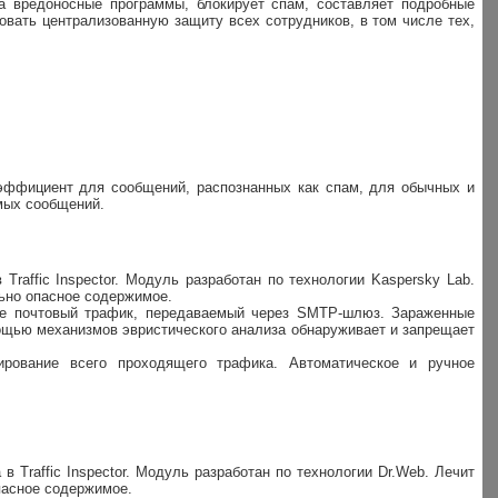
 на вредоносные программы, блокирует спам, составляет подробные
овать централизованную защиту всех сотрудников, в том числе тех,
оэффициент для сообщений, распознанных как спам, для обычных и
мых сообщений.
 Traffic Inspector. Модуль разработан по технологии Kaspersky Lab.
ьно опасное содержимое.
кже почтовый трафик, передаваемый через SMTP-шлюз. Зараженные
ощью механизмов эвристического анализа обнаруживает и запрещает
ирование всего проходящего трафика. Автоматическое и ручное
 в Traffic Inspector. Модуль разработан по технологии Dr.Web. Лечит
пасное содержимое.