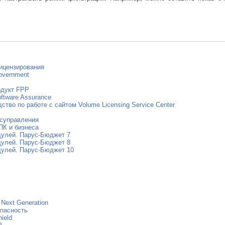
ицензирования
overnment
одукт FPP
ftware Assurance
ство по работе с сайтом Volume Licensing Service Center
осуправления
ПК и бизнеса
дулей. Парус-Бюджет 7
дулей. Парус-Бюджет 8
дулей. Парус-Бюджет 10
r Next Generation
пасность
ield