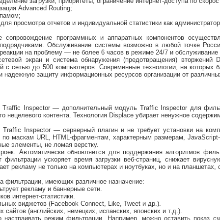
деление загрузки, приоритеты, ограничение интернет-доступа по скорос
ация Advanced Routing;
спамом;
 для просмотра отчетов и индивидуальной статистики как администратор
е сопровождение программных и аппаратных компонентов осуществл
подрядчиками. Обслуживание системы возможно в любой точке России 
 реакции на проблему — не более 6 часов в режиме 24/7 и обслуживание
тевой экран и система обнаружения (предотвращения) вторжений DE
й с сетью до 500 компьютеров. Современные технологии, на которых б
 и надежную защиту информационных ресурсов организации от различных
 Traffic Inspector — дополнительный модуль Traffic Inspector для ф
ого нецелевого контента. Технология Displace убирает ненужное содерж
 Traffic Inspector — серверный плагин и не требует установки на ко
 по маскам URL, HTML-фрагментам, характерным размерам, JavaScript-
ые элементы, не ломая верстку.
троек. Автоматически обновляется для поддержания алгоритмов филь
 фильтрации ускоряет время загрузки веб-страниц, снижает вирусну
рает рекламу не только на компьютерах и ноутбуках, но и на планшетах
та фильтрации, имеющих различное назначение:
ьтрует рекламу и баннерные сети.
ков интернет-статистики.
ьных виджетов (Facebook Connect, Like, Tweet и др.).
 сайтов (английских, немецких, испанских, японских и т.д.).
о настраивать режим фильтрации. Например, можно оставить показ с