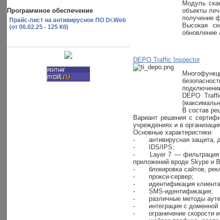
Модуль ска
Программное обеспечение
объекты леч
получение ф
Прайс-лист на антивирусное ПО Dr.Web
Высокая ск
(от 06.02.25 - 125 Кб)
обновление 
DEPO Traffic Inspector
Многофункци
безопасност
подключении
DEPO Traff
(максимальн
В состав ре
Вариант решения с сертифи
учреждениях и в организац
Основные характеристики:
-
антивирусная защита, д
-
IDS/IPS;
-
Layer 7 — фильтрация 
приложений вроде Skype и Bit
-
блокировка сайтов, ре
-
прокси-сервер;
-
идентификация клиента
-
SMS-идентификация;
-
различные методы аут
-
интеграция с доменной 
-
ограничение скорости 