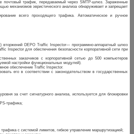
кже почтовый трафик, передаваемый через SMTP-шлюз. Зараженные
ощью механизмов эвристического анализа обнаруживает и запрещает
ирование всего проходящего трафика. Автоматическое и ручное
 вторжений DEPO Traffic Inspector— программно-аппаратный шлюз
fic Inspector для обеспечения безопасности корпоративной сети при
рственных заказчиков с корпоративной сетью до 500 компьютеров
зуемой настройки функциональных модулей).
ое обеспечение Traffic Inspector.
зовать его в соответствии с законодательством в государственных
уровня за счет сигнатурного анализа, используется для блокировки
TPS-трафика;
т трафика с системой лимитов, гибкое управление маршрутизацией;