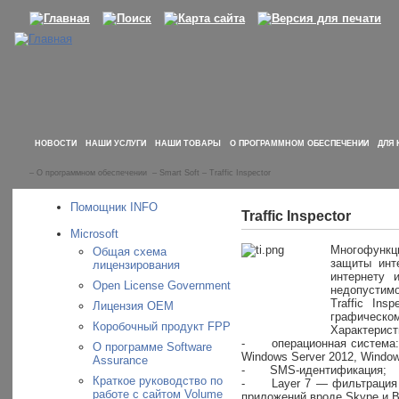
НОВОСТИ
НАШИ УСЛУГИ
НАШИ ТОВАРЫ
О ПРОГРАММНОМ ОБЕСПЕЧЕНИИ
ДЛЯ 
–
О программном обеспечении
–
Smart Soft
–
Traffic Inspector
Помощник INFO
Traffic Inspector
Microsoft
Многофункци
Общая схема
защиты инт
лицензирования
интернету 
Open License Government
недопустимо
Traffic In
Лицензия OEM
графическом
Коробочный продукт FPP
Характерист
-
операционная система:
О программе Software
Windows Server 2012, Window
Assurance
-
SMS-идентификация;
Краткое руководство по
-
Layer 7 — фильтрация 
работе с сайтом Volume
приложений вроде Skype и Bit