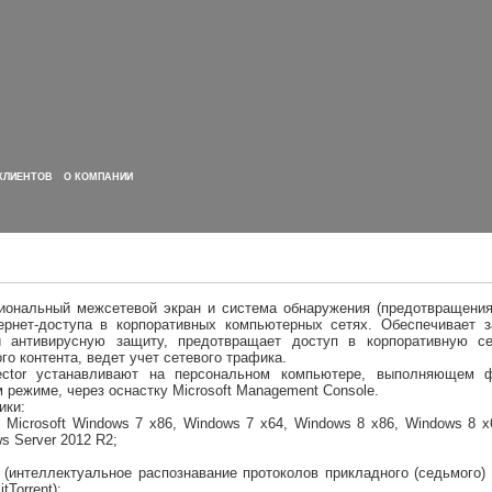
КЛИЕНТОВ
О КОМПАНИИ
ональный межсетевой экран и система обнаружения (предотвращения) 
ернет-доступа в корпоративных компьютерных сетях. Обеспечивает 
и антивирусную защиту, предотвращает доступ в корпоративную с
го контента, ведет учет сетевого трафика.
spector устанавливают на персональном компьютере, выполняющем
 режиме, через оснастку Microsoft Management Console.
ики:
 Microsoft Windows 7 x86, Windows 7 x64, Windows 8 x86, Windows 8 x
s Server 2012 R2;
(интеллектуальное распознавание протоколов прикладного (седьмого) 
Torrent);