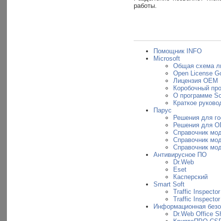
работы.
Помощник INFO
Microsoft
Общая схема л
Open License G
Лицензия OEM
Коробочный пр
О программе So
Краткое руковод
Парус
Решения для г
Решения для О
Справочник мо
Справочник мо
Справочник мо
Антивирусное ПО
Dr.Web
Eset
Касперский
Smart Soft
Traffic Inspector
Traffic Inspecto
Информационная безо
Dr.Web Office Sh