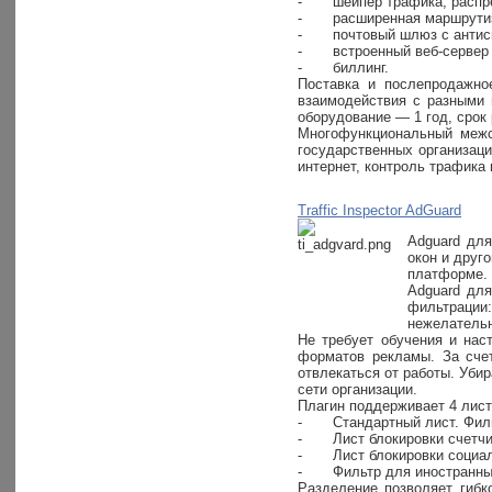
-
шейпер трафика, распре
-
расширенная маршрутиз
-
почтовый шлюз с анти
-
встроенный веб-сервер
-
биллинг.
Поставка и послепродажно
взаимодействия с разными 
оборудование — 1 год, срок
Многофункциональный межсе
государственных организаци
интернет, контроль трафика
Traffic Inspector AdGuard
Adguard для
окон и друг
платформе.
Adguard для
фильтрации:
нежелательн
Не требует обучения и нас
форматов рекламы. За счет
отвлекаться от работы. Уби
сети организации.
Плагин поддерживает 4 лис
-
Стандартный лист. Фил
-
Лист блокировки счетчи
-
Лист блокировки социал
-
Фильтр для иностранных
Разделение позволяет гибк