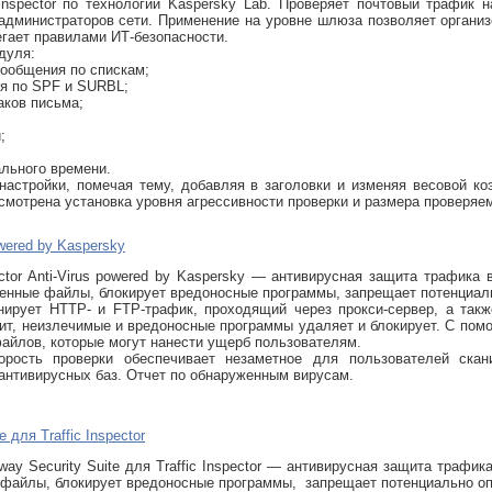
 Inspector по технологии Kaspersky Lab. Проверяет почтовый трафик
администраторов сети. Применение на уровне шлюза позволяет организ
егает правилами ИТ-безопасности.
дуля:
сообщения по спискам;
я по SPF и SURBL;
аков письма;
;
льного времени.
настройки, помечая тему, добавляя в заголовки и изменяя весовой к
мотрена установка уровня агрессивности проверки и размера проверяе
powered by Kaspersky
pector Anti-Virus powered by Kaspersky — антивирусная защита трафика в
енные файлы, блокирует вредоносные программы, запрещает потенциал
нирует HTTP- и FTP-трафик, проходящий через прокси-сервер, а та
ит, неизлечимые и вредоносные программы удаляет и блокирует. С пом
айлов, которые могут нанести ущерб пользователям.
орость проверки обеспечивает незаметное для пользователей скан
антивирусных баз. Отчет по обнаруженным вирусам.
 для Traffic Inspector
way Security Suite для Traffic Inspector — антивирусная защита трафика
файлы, блокирует вредоносные программы, запрещает потенциально о