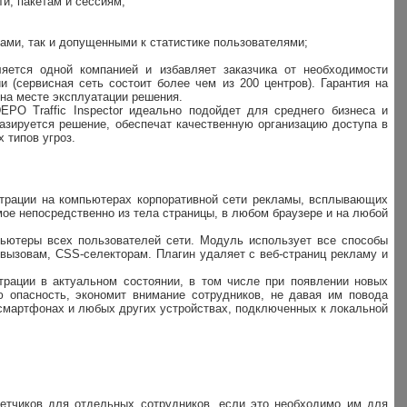
ти, пакетам и сессиям;
ами, так и допущенными к статистике пользователями;
яется одной компанией и избавляет заказчика от необходимости
(сервисная сеть состоит более чем из 200 центров). Гарантия на
 на месте эксплуатации решения.
PO Traffic Inspector идеально подойдет для среднего бизнеса и
азируется решение, обеспечат качественную организацию доступа в
 типов угроз.
ильтрации на компьютерах корпоративной сети рекламы, всплывающих
имое непосредственно из тела страницы, в любом браузере и на любой
мпьютеры всех пользователей сети. Модуль использует все способы
вызовам, CSS-селекторам. Плагин удаляет с веб-страниц рекламу и
трации в актуальном состоянии, в том числе при появлении новых
ю опасность, экономит внимание сотрудников, не давая им повода
, смартфонах и любых других устройствах, подключенных к локальной
четчиков для отдельных сотрудников, если это необходимо им для