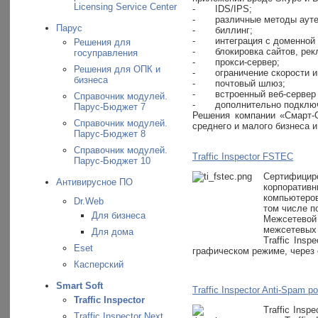
Licensing Service Center
-
IDS/IPS;
-
различные методы аут
Парус
-
биллинг;
-
интеграция с доменной 
Решения для
-
блокировка сайтов, ре
госуправления
-
прокси-сервер;
Решения для ОПК и
-
ограничение скорости 
бизнеса
-
почтовый шлюз;
-
встроенный веб-сервер
Справочник модулей.
-
дополнительно подключ
Парус-Бюджет 7
Решения компании «Смарт-
Справочник модулей.
среднего и малого бизнеса 
Парус-Бюджет 8
Справочник модулей.
Traffic Inspector FSTEC
Парус-Бюджет 10
Сертифициро
Антивирусное ПО
корпоративн
компьютеров
Dr.Web
том числе п
Для бизнеса
Межсетевой
межсетевых 
Для дома
Traffic Ins
Eset
графическом режиме, через 
Касперский
Smart Soft
Traffic Inspector Anti-Spam 
Traffic Inspector
Traffic Ins
Traffic Inspector Next