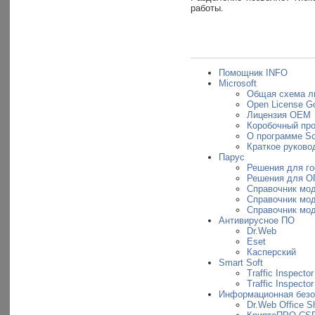
работы.
Помощник INFO
Microsoft
Общая схема л
Open License G
Лицензия OEM
Коробочный пр
О программе So
Краткое руковод
Парус
Решения для г
Решения для О
Справочник мо
Справочник мо
Справочник мо
Антивирусное ПО
Dr.Web
Eset
Касперский
Smart Soft
Traffic Inspector
Traffic Inspecto
Информационная безо
Dr.Web Office Sh