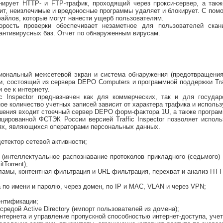
нирует HTTP- и FTP-трафик, проходящий через прокси-сервер, а та
ит, неизлечимые и вредоносные программы удаляет и блокирует. С пом
айлов, которые могут нанести ущерб пользователям.
орость проверки обеспечивает незаметное для пользователей скан
антивирусных баз. Отчет по обнаруженным вирусам.
ональный межсетевой экран и система обнаружения (предотвращения)
и, состоящий из сервера DEPO Computers и программной поддержки Traf
 ее к интернету.
ic Inspector предназначен как для коммерческих, так и для госуда
ое количество учетных записей зависит от характера трафика и исполь
шения входит стоечный сервер DEPO форм-фактора 1U, а также программн
цированной ФСТЭК России версией Traffic Inspector позволяет исполь
иях, являющихся операторами персональных данных.
етектор сетевой активности;
(интеллектуальное распознавание протоколов прикладного (седьмого) 
Torrent);
кламы, контентная фильтрация и URL-фильтрация, перехват и анализ HT
 по имени и паролю, через домен, по IP и MAC, VLAN и через VPN;
ентификации;
средой Active Directory (импорт пользователей из домена);
интернета и управление пропускной способностью интернет-доступа, уче