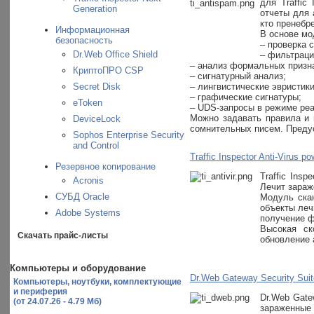
для Traffic
Generation
отчеты для 
кто пренебр
Информационная
В основе мо
безопасность
– проверка 
Dr.Web Office Shield
– фильтраци
– анализ формальных призн
КриптоПРО CSP
– сигнатурный анализ;
Secret Disk
– лингвистические эвристики
– графические сигнатуры;
eToken
– UDS-запросы в режиме реа
Можно задавать правила и 
DeviceLock
сомнительных писем. Предус
Sophos Enterprise Security
and Control
Traffic Inspector Anti-Virus 
Резервное копирование
Traffic Ins
Acronis
Лечит зараж
СУБД Oracle
Модуль ска
объекты леч
Adobe Systems
получение ф
Высокая ск
Скачать прайс-листы
обновление 
Компьютеры и оборудование
Dr.Web Gateway Security Suite
Компьютеры, ноутбуки, комплектующие
и периферия
Dr.Web Gate
(от 24.07.26 - 4.79 Мб)
зараженные 