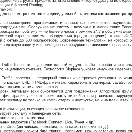
деление загрузки, приоритеты, ограничение интернет-доступа по скорос
ация Advanced Routing;
спамом;
 для просмотра отчетов и индивидуальной статистики как администратор
е сопровождение программных и аппаратных компонентов осуществл
подрядчиками. Обслуживание системы возможно в любой точке России 
 реакции на проблему — не более 6 часов в режиме 24/7 и обслуживание
тевой экран и система обнаружения (предотвращения) вторжений DE
й с сетью до 500 компьютеров. Современные технологии, на которых б
 и надежную защиту информационных ресурсов организации от различных
 Traffic Inspector — дополнительный модуль Traffic Inspector для ф
ого нецелевого контента. Технология Displace убирает ненужное содерж
 Traffic Inspector — серверный плагин и не требует установки на ко
 по маскам URL, HTML-фрагментам, характерным размерам, JavaScript-
ые элементы, не ломая верстку.
троек. Автоматически обновляется для поддержания алгоритмов филь
 фильтрации ускоряет время загрузки веб-страниц, снижает вирусну
рает рекламу не только на компьютерах и ноутбуках, но и на планшетах
та фильтрации, имеющих различное назначение:
ьтрует рекламу и баннерные сети.
ков интернет-статистики.
ьных виджетов (Facebook Connect, Like, Tweet и др.).
 сайтов (английских, немецких, испанских, японских и т.д.).
о настраивать режим фильтрации. Например, можно оставить показ с