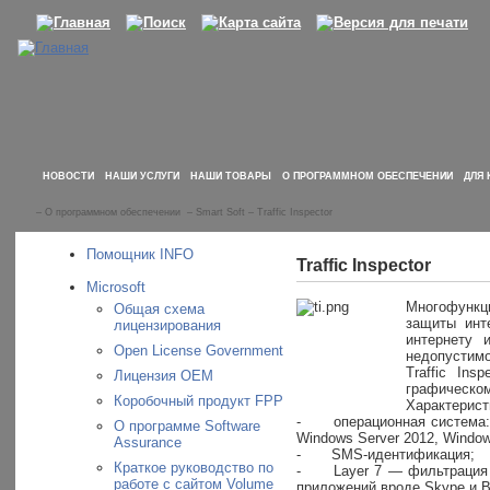
НОВОСТИ
НАШИ УСЛУГИ
НАШИ ТОВАРЫ
О ПРОГРАММНОМ ОБЕСПЕЧЕНИИ
ДЛЯ 
–
О программном обеспечении
–
Smart Soft
–
Traffic Inspector
Помощник INFO
Traffic Inspector
Microsoft
Многофункци
Общая схема
защиты инт
лицензирования
интернету 
Open License Government
недопустимо
Traffic In
Лицензия OEM
графическом
Коробочный продукт FPP
Характерист
-
операционная система:
О программе Software
Windows Server 2012, Window
Assurance
-
SMS-идентификация;
Краткое руководство по
-
Layer 7 — фильтрация 
работе с сайтом Volume
приложений вроде Skype и Bit