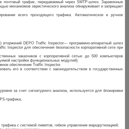
кже почтовый трафик, передаваемый через SMTP-шлюз. Зараженные
ощью механизмов эвристического анализа обнаруживает и запрещает
ирование всего проходящего трафика. Автоматическое и ручное
 вторжений DEPO Traffic Inspector— программно-аппаратный шлюз
fic Inspector для обеспечения безопасности корпоративной сети при
рственных заказчиков с корпоративной сетью до 500 компьютеров
зуемой настройки функциональных модулей).
ое обеспечение Traffic Inspector.
зовать его в соответствии с законодательством в государственных
уровня за счет сигнатурного анализа, используется для блокировки
TPS-трафика;
т трафика с системой лимитов, гибкое управление маршрутизацией;