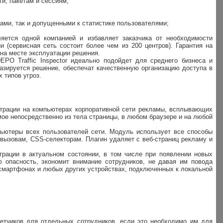
ти, пакетам и сессиям;
ами, так и допущенными к статистике пользователями;
яется одной компанией и избавляет заказчика от необходимости
(сервисная сеть состоит более чем из 200 центров). Гарантия на
 на месте эксплуатации решения.
PO Traffic Inspector идеально подойдет для среднего бизнеса и
азируется решение, обеспечат качественную организацию доступа в
 типов угроз.
ильтрации на компьютерах корпоративной сети рекламы, всплывающих
имое непосредственно из тела страницы, в любом браузере и на любой
мпьютеры всех пользователей сети. Модуль использует все способы
вызовам, CSS-селекторам. Плагин удаляет с веб-страниц рекламу и
трации в актуальном состоянии, в том числе при появлении новых
ю опасность, экономит внимание сотрудников, не давая им повода
, смартфонах и любых других устройствах, подключенных к локальной
четчиков для отдельных сотрудников, если это необходимо им для