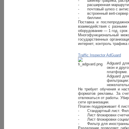
-
шейпер трафика, распре
-
расширенная маршрутиз
-
почтовый шлюз с анти
-
встроенный веб-сервер
-
биллинг.
Поставка и послепродажно
взаимодействия с разными 
оборудование — 1 год, срок
Многофункциональный межсе
государственных организаци
интернет, контроль трафика
Traffic Inspector AdGuard
Adguard для
окон и друг
платформе.
Adguard для
фильтрации:
нежелательн
Не требует обучения и нас
форматов рекламы. За счет
отвлекаться от работы. Уби
сети организации.
Плагин поддерживает 4 лис
-
Стандартный лист. Фил
-
Лист блокировки счетчи
-
Лист блокировки социал
-
Фильтр для иностранных
Разделение позволяет гибк