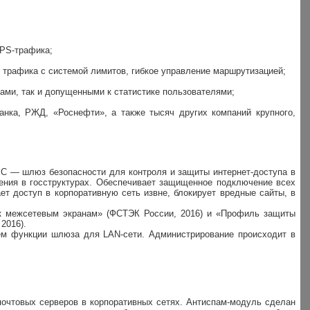
TPS-трафика;
т трафика с системой лимитов, гибкое управление маршрутизацией;
ами, так и допущенными к статистике пользователями;
.
нка, РЖД, «Роснефти», а также тысяч других компаний крупного,
EC — шлюз безопасности для контроля и защиты интернет-доступа в
ния в госструктурах. Обеспечивает защищенное подключение всех
ет доступ в корпоративную сеть извне, блокирует вредные сайты, в
 к межсетевым экранам» (ФСТЭК России, 2016) и «Профиль защиты
 2016).
ем функции шлюза для LAN-сети. Администрирование происходит в
 почтовых серверов в корпоративных сетях. Антиспам-модуль сделан