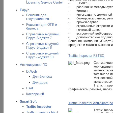
Licensing Service Center
-
IDS/IPS;
-
различные методы аут
Парус
-
биллинг;
-
интеграция с доменной 
Решения для
-
блокировка сайтов, ре
госуправления
-
прокси-сервер;
Решения для ОПК и
-
ограничение скорости 
бизнеса
-
почтовый шлюз;
-
встроенный веб-сервер
Справочник модулей.
-
дополнительно подключ
Парус-Бюджет 7
Решения компании «Смарт-
Справочник модулей.
среднего и малого бизнеса 
Парус-Бюджет 8
Справочник модулей.
Traffic Inspector FSTEC
Парус-Бюджет 10
Сертифициро
Антивирусное ПО
корпоративн
компьютеров
Dr.Web
том числе п
Для бизнеса
Межсетевой
межсетевых 
Для дома
Traffic Ins
Eset
графическом режиме, через 
Касперский
Smart Soft
Traffic Inspector Anti-Spam 
Traffic Inspector
Traffic Ins
Traffic Inspector Next