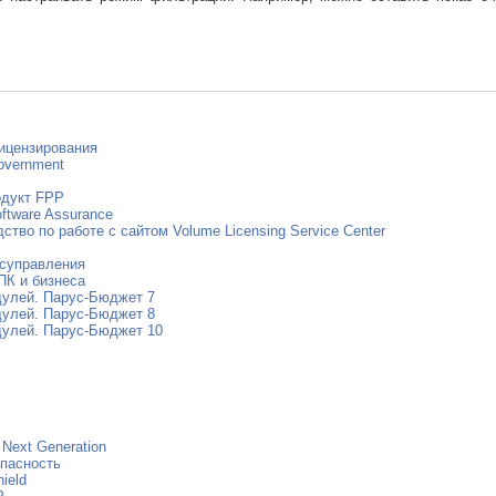
ицензирования
overnment
одукт FPP
ftware Assurance
ство по работе с сайтом Volume Licensing Service Center
осуправления
ПК и бизнеса
дулей. Парус-Бюджет 7
дулей. Парус-Бюджет 8
дулей. Парус-Бюджет 10
r Next Generation
пасность
ield