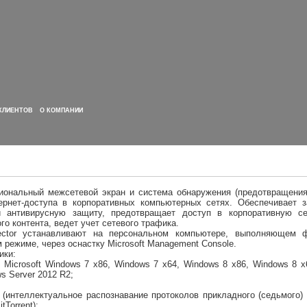
КЛИЕНТОВ
О КОМПАНИИ
ональный межсетевой экран и система обнаружения (предотвращения) 
ернет-доступа в корпоративных компьютерных сетях. Обеспечивает 
и антивирусную защиту, предотвращает доступ в корпоративную с
го контента, ведет учет сетевого трафика.
spector устанавливают на персональном компьютере, выполняющем
 режиме, через оснастку Microsoft Management Console.
ики:
 Microsoft Windows 7 x86, Windows 7 x64, Windows 8 x86, Windows 8 x
s Server 2012 R2;
(интеллектуальное распознавание протоколов прикладного (седьмого) 
Torrent);