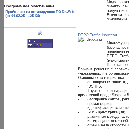
Модуль ска
Программное обеспечение
объекты леч
получение ф
Прайс-лист на антивирусное ПО Dr.Web
Высокая ск
(от 06.02.25 - 125 Кб)
обновление 
DEPO Traffic Inspector
Многофункци
безопасност
подключении
DEPO Traff
(максимальн
В состав ре
Вариант решения с сертифи
учреждениях и в организац
Основные характеристики:
-
антивирусная защита, д
-
IDS/IPS;
-
Layer 7 — фильтрация 
приложений вроде Skype и Bit
-
блокировка сайтов, ре
-
прокси-сервер;
-
идентификация клиента
-
SMS-идентификация;
-
различные методы аут
-
интеграция с доменной 
-
ограничение скорости 