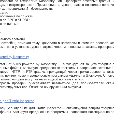
 Inspector по технологии Kaspersky Lab. Проверяет почтовый трафик
администраторов сети. Применение на уровне шлюза позволяет организ
егает правилами ИТ-безопасности.
дуля:
сообщения по спискам;
я по SPF и SURBL;
аков письма;
;
льного времени.
настройки, помечая тему, добавляя в заголовки и изменяя весовой к
мотрена установка уровня агрессивности проверки и размера проверяе
powered by Kaspersky
pector Anti-Virus powered by Kaspersky — антивирусная защита трафика в
енные файлы, блокирует вредоносные программы, запрещает потенциал
нирует HTTP- и FTP-трафик, проходящий через прокси-сервер, а та
ит, неизлечимые и вредоносные программы удаляет и блокирует. С пом
айлов, которые могут нанести ущерб пользователям.
орость проверки обеспечивает незаметное для пользователей скан
антивирусных баз. Отчет по обнаруженным вирусам.
 для Traffic Inspector
way Security Suite для Traffic Inspector — антивирусная защита трафика
файлы, блокирует вредоносные программы, запрещает потенциально о