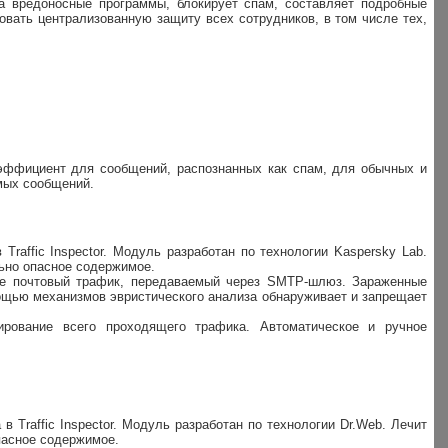
 на вредоносные программы, блокирует спам, составляет подробные
овать централизованную защиту всех сотрудников, в том числе тех,
оэффициент для сообщений, распознанных как спам, для обычных и
мых сообщений.
 Traffic Inspector. Модуль разработан по технологии Kaspersky Lab.
ьно опасное содержимое.
кже почтовый трафик, передаваемый через SMTP-шлюз. Зараженные
ощью механизмов эвристического анализа обнаруживает и запрещает
ирование всего проходящего трафика. Автоматическое и ручное
 в Traffic Inspector. Модуль разработан по технологии Dr.Web. Лечит
пасное содержимое.