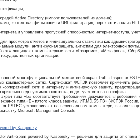
ентификации;
средой Active Directory (импорт пользователей из домена);
кламы, контентная фильтрация и URL-фильтрация, перехват и анализ HT
интернета и управление пропускной способностью интернет-доступа, уче
 для просмотра отчетов и индивидуальной статистики как администратор
аемые модули: антивирусная защита, антиспам для электронной почты
Софт» защищают компьютерные сети «Газпрома», «Мегафона», Сберба
и государственных организаций.
ванный многофункциональный межсетевой экран Traffic Inspector FST
ых компьютерных сетях. Сертификат ФСТЭК позволяет применять реше
 корпоративной сети к интернету и антивирусную защиту, предотвраща
о критерию недопустимого контента, ведет учет сетевого трафика.
 экран типа «Б» соответствует требованиям документов «Требования
экранов типа «Б» пятого класса защиты. ИТ.МЭ.Б5.ПЗ» (ФСТЭК России,
pector FSTEC устанавливают на персональном компьютере, выполняющ
оснастку Microsoft Management Console.
powered by Kaspersky
pector Anti-Spam powered by Kaspersky — решение для защиты от спама