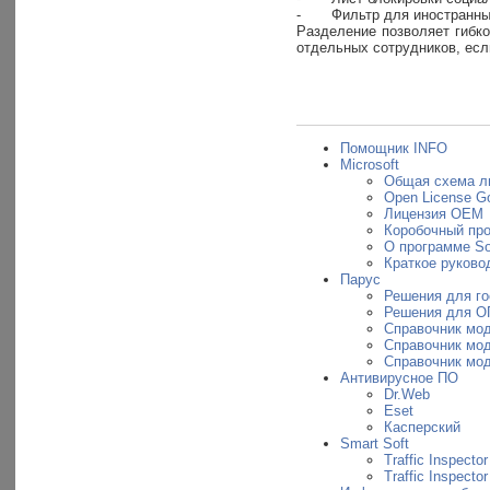
-
Фильтр для иностранных
Разделение позволяет гибк
отдельных сотрудников, есл
Помощник INFO
Microsoft
Общая схема л
Open License G
Лицензия OEM
Коробочный пр
О программе So
Краткое руковод
Парус
Решения для г
Решения для О
Справочник мо
Справочник мо
Справочник мо
Антивирусное ПО
Dr.Web
Eset
Касперский
Smart Soft
Traffic Inspector
Traffic Inspecto