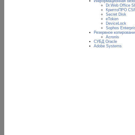
Информационная безо
Dr.Web Office Sh
КриптоПРО CS
Secret Disk
eToken
DeviceLock
Sophos Enterpris
Резервное копировани
Acronis
СУБД Oracle
Adobe Systems