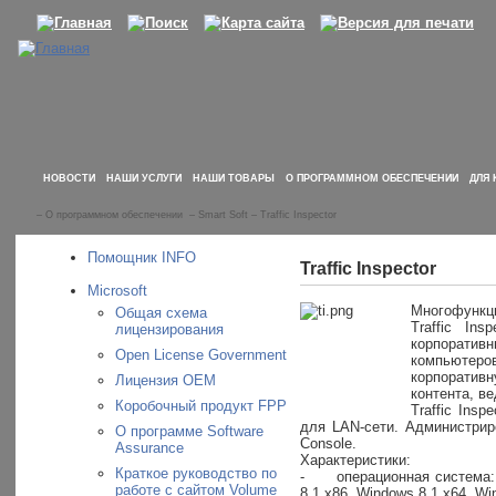
НОВОСТИ
НАШИ УСЛУГИ
НАШИ ТОВАРЫ
О ПРОГРАММНОМ ОБЕСПЕЧЕНИИ
ДЛЯ 
–
О программном обеспечении
–
Smart Soft
–
Traffic Inspector
Помощник INFO
Traffic Inspector
Microsoft
Многофункци
Общая схема
Traffic In
лицензирования
корпорати
Open License Government
компьютеров
корпоративн
Лицензия OEM
контента, в
Коробочный продукт FPP
Traffic Ins
для LAN-сети. Администрир
О программе Software
Console.
Assurance
Характеристики:
Краткое руководство по
-
операционная система:
работе с сайтом Volume
8.1 x86, Windows 8.1 x64, W