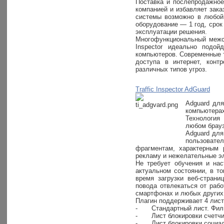
Поставка и послепродажно
компанией и избавляет зак
системы возможно в любой 
оборудование — 1 год, срок
эксплуатации решения.
Многофункциональный межсе
Inspector идеально подо
компьютеров. Современные т
доступа в интернет, кон
различных типов угроз.
Traffic Inspector AdGuard
Adguard для
компьютерах
Технология
любом брауз
Adguard для
пользовате
фрагментам, характерным р
рекламу и нежелательные э
Не требует обучения и на
актуальном состоянии, в т
время загрузки веб-страни
повода отвлекаться от рабо
смартфонах и любых других 
Плагин поддерживает 4 лис
-
Стандартный лист. Фил
-
Лист блокировки счетчи
-
Лист блокировки социал