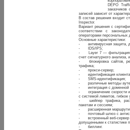
корпоративн
DEPO Traff
заказчиков 
записей зависит от характе
В состав решения входит с
Inspector.
Вариант решения с сертифиц
соответствии с законода
операторами персональных 
Основные характеристики:
-
антивирусная защита, д
-
IDS/IPS;
-
Layer 7 — фильтрация 
счет сигнатурного анализа, 
-
блокировка сайтов, 
трафика;
-
прокси-сервер;
-
идентификация клиента
-
SMS-идентификация;
-
различные методы аут
-
интеграция с доменной 
-
ограничение скорости 
с системой лимитов, гибкое
-
шейпер трафика, рас
пакетам и сессиям;
-
расширенная маршрутиз
-
почтовый шлюз с анти
-
встроенный веб-сервер
допущенными к статистике 
-
биллинг.