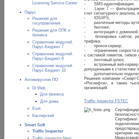
Licensing Service Center
-
SMS-идентификация;
-
Layer 7 — фильтрация 
Парус
счет сигнатурного анализа, 
-
IDS/IPS;
Решения для
-
различные методы аут
госуправления
-
биллинг;
Решения для ОПК и
-
интеграция с доменной 
бизнеса
-
блокировка сайтов, 
трафика;
Справочник модулей.
-
прокси-сервер;
Парус-Бюджет 7
-
ограничение скорости 
Справочник модулей.
с системой лимитов, гибкое
Парус-Бюджет 8
-
почтовый шлюз;
-
встроенный веб-сервер
Справочник модулей.
допущенными к статистике 
Парус-Бюджет 10
-
дополнительно подключ
Решения компании «Смарт-
Антивирусное ПО
«Роснефти», а также тыся
организаций.
Dr.Web
Для бизнеса
Traffic Inspector FSTEC
Для дома
Eset
Сертифициро
безопасност
Касперский
Сертификат 
подключени
Smart Soft
предотвраща
Traffic Inspector
критерию не
Межсетево
Traffic Inspector Next