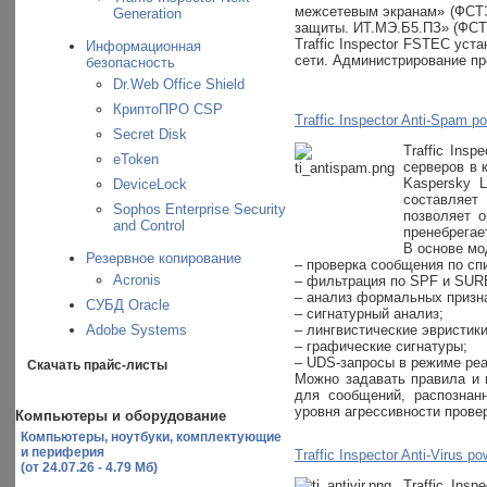
межсетевым экранам» (ФСТЭ
Generation
защиты. ИТ.МЭ.Б5.ПЗ» (ФСТ
Traffic Inspector FSTEC у
Информационная
сети. Администрирование пр
безопасность
Dr.Web Office Shield
КриптоПРО CSP
Traffic Inspector Anti-Spam 
Secret Disk
Traffic Ins
eToken
серверов в 
Kaspersky 
DeviceLock
составляет
Sophos Enterprise Security
позволяет о
and Control
пренебрегае
В основе мо
Резервное копирование
– проверка сообщения по сп
Acronis
– фильтрация по SPF и SUR
– анализ формальных призн
СУБД Oracle
– сигнатурный анализ;
Adobe Systems
– лингвистические эвристики
– графические сигнатуры;
– UDS-запросы в режиме реа
Скачать прайс-листы
Можно задавать правила и 
для сообщений, распознан
уровня агрессивности прове
Компьютеры и оборудование
Компьютеры, ноутбуки, комплектующие
и периферия
Traffic Inspector Anti-Virus 
(от 24.07.26 - 4.79 Мб)
Traffic Ins