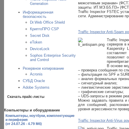
межсетевым экранам» (ФСТЭ
Generation
защиты. ИТ.МЭ.Б5.ПЗ» (ФСТ
Traffic Inspector FSTEC у
Информационная
сети. Администрирование пр
безопасность
Dr.Web Office Shield
КриптоПРО CSP
Traffic Inspector Anti-Spam 
Secret Disk
Traffic Ins
eToken
серверов в 
Kaspersky 
DeviceLock
составляет
Sophos Enterprise Security
позволяет о
and Control
пренебрегае
В основе мо
Резервное копирование
– проверка сообщения по сп
Acronis
– фильтрация по SPF и SUR
– анализ формальных призн
СУБД Oracle
– сигнатурный анализ;
Adobe Systems
– лингвистические эвристики
– графические сигнатуры;
– UDS-запросы в режиме реа
Скачать прайс-листы
Можно задавать правила и 
для сообщений, распознан
уровня агрессивности прове
Компьютеры и оборудование
Компьютеры, ноутбуки, комплектующие
и периферия
Traffic Inspector Anti-Virus 
(от 24.07.26 - 4.79 Мб)
Traffic Ins