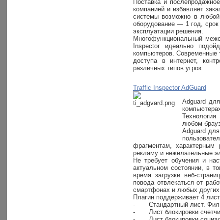
Поставка и послепродажно
компанией и избавляет зак
системы возможно в любой 
оборудование — 1 год, срок
эксплуатации решения.
Многофункциональный межсе
Inspector идеально подо
компьютеров. Современные т
доступа в интернет, кон
различных типов угроз.
Traffic Inspector AdGuard
Adguard для
компьютерах
Технология
любом брауз
Adguard для
пользовате
фрагментам, характерным р
рекламу и нежелательные э
Не требует обучения и на
актуальном состоянии, в т
время загрузки веб-страни
повода отвлекаться от рабо
смартфонах и любых других 
Плагин поддерживает 4 лис
-
Стандартный лист. Фил
-
Лист блокировки счетчи
-
Лист блокировки социал