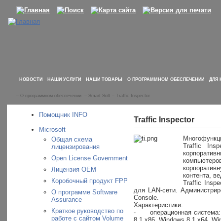
НОВОСТИ
НАШИ УСЛУГИ
НАШИ ТОВАРЫ
О ПРОГРАММНОМ ОБЕСПЕЧЕНИИ
ДЛЯ 
–
О программном обеспечении
–
Smart Soft
–
Traffic Inspector
Помощник INFO
Traffic Inspector
Microsoft
Многофункци
Общая схема
Traffic In
лицензирования
корпорати
Open License Government
компьютеров
корпоративн
Лицензия OEM
контента, в
Коробочный продукт FPP
Traffic Ins
для LAN-сети. Администрир
О программе Software
Console.
Assurance
Характеристики:
Краткое руководство по
-
операционная система:
работе с сайтом Volume
8.1 x86, Windows 8.1 x64, W