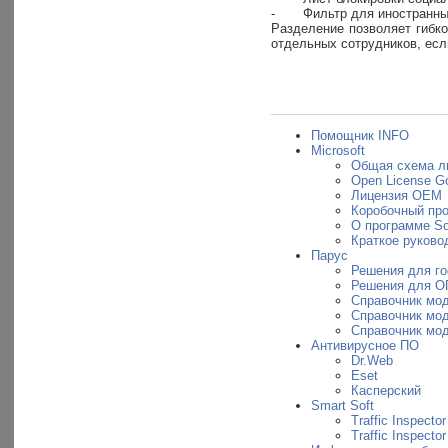
-
Фильтр для иностранных
Разделение позволяет гибк
отдельных сотрудников, есл
Помощник INFO
Microsoft
Общая схема л
Open License G
Лицензия OEM
Коробочный пр
О программе So
Краткое руковод
Парус
Решения для г
Решения для О
Справочник мо
Справочник мо
Справочник мо
Антивирусное ПО
Dr.Web
Eset
Касперский
Smart Soft
Traffic Inspector
Traffic Inspecto