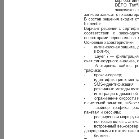
корпоративн
DEPO Traff
заказчиков 
записей зависит от характе
В состав решения входит с
Inspector.
Вариант решения с сертифиц
соответствии с законода
операторами персональных 
Основные характеристики:
-
антивирусная защита, д
-
IDS/IPS;
-
Layer 7 — фильтрация 
счет сигнатурного анализа, 
-
блокировка сайтов, 
трафика;
-
прокси-сервер;
-
идентификация клиента
-
SMS-идентификация;
-
различные методы аут
-
интеграция с доменной 
-
ограничение скорости 
с системой лимитов, гибкое
-
шейпер трафика, рас
пакетам и сессиям;
-
расширенная маршрутиз
-
почтовый шлюз с анти
-
встроенный веб-сервер
допущенными к статистике 
-
биллинг.