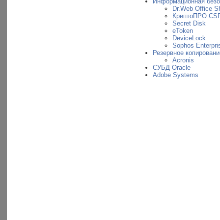
Информационная безо
Dr.Web Office Sh
КриптоПРО CS
Secret Disk
eToken
DeviceLock
Sophos Enterpris
Резервное копировани
Acronis
СУБД Oracle
Adobe Systems