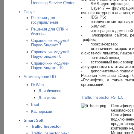
Licensing Service Center
-
SMS-идентификация;
-
Layer 7 — фильтрация 
Парус
счет сигнатурного анализа, 
-
IDS/IPS;
Решения для
-
различные методы аут
госуправления
-
биллинг;
Решения для ОПК и
-
интеграция с доменной 
бизнеса
-
блокировка сайтов, 
трафика;
Справочник модулей.
-
прокси-сервер;
Парус-Бюджет 7
-
ограничение скорости 
Справочник модулей.
с системой лимитов, гибкое
Парус-Бюджет 8
-
почтовый шлюз;
-
встроенный веб-сервер
Справочник модулей.
допущенными к статистике 
Парус-Бюджет 10
-
дополнительно подключ
Решения компании «Смарт-
Антивирусное ПО
«Роснефти», а также тыся
организаций.
Dr.Web
Для бизнеса
Traffic Inspector FSTEC
Для дома
Eset
Сертифициро
безопасност
Касперский
Сертификат 
подключени
Smart Soft
предотвраща
Traffic Inspector
критерию не
Межсетево
Traffic Inspector Next