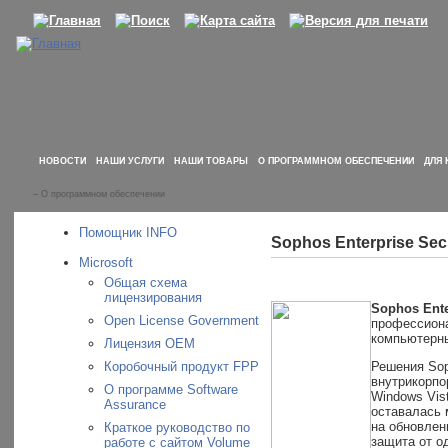
НОВОСТИ
НАШИ УСЛУГИ
НАШИ ТОВАРЫ
О ПРОГРАММНОМ ОБЕСПЕЧЕНИИ
ДЛЯ 
–
О программном обеспечении
Помощник INFO
Sophos Enterprise Secu
Microsoft
Общая схема
лицензирования
Sophos Ente
Open License Government
профессиона
компьютерны
Лицензия OEM
Коробочный продукт FPP
Решения Sop
внутрикорпо
О программе Software
Windows Vist
Assurance
оставалась 
на обновлен
Краткое руководство по
защита от о
работе с сайтом Volume