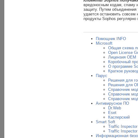
Клиенты Sophos получаю
вредоносным кодам, спаму и
защиту. Путем объединения 
удается остановить совсем 
продукты Sophos регулярно 
Помощник INFO
Microsoft
Общая схема л
Open License G
Лицензия OEM
Коробочный пр
О программе So
Краткое руковод
Парус
Решения для г
Решения для О
Справочник мо
Справочник мо
Справочник мо
Антивирусное ПО
Dr.Web
Eset
Касперский
Smart Soft
Traffic Inspector
Traffic Inspecto
Информационная безо