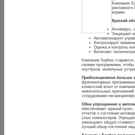
Компания So
рекламного 
играми.
Краткий обз
Антивирус, 
Защищает ко
Автоматизирует управ
Контролирует применен
Оценка и контроль ко
Включает техническую
Компания Sophos старается 
своими программами, чтобы 
ноутбуков, мобильных устро
Предоставление больше 
фрагментарных программных 
клиентский агент от компан
нежелательных приложений 
сотрудниками несанкциониров
Одна упрощенная и авто
обеспечивает единый пункт,
отчетов о состоянии антиви
Linux компьютеров. Упрощая
уменьшают общую стоимость 
лучший обзор состояния защ