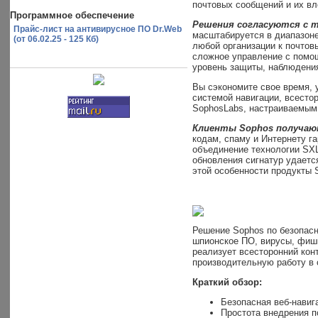
почтовых сообщений и их вл
Программное обеспечение
Решения согласуются с т
Прайс-лист на антивирусное ПО Dr.Web
масштабируется в диапазоне
(от 06.02.25 - 125 Кб)
любой организации к почтов
сложное управление с помощь
уровень защиты, наблюдения
Вы сэкономите свое время, 
системой навигации, всесто
SophosLabs, настраиваемым
Клиенты Sophos получаю
кодам, спаму и Интернету г
объединение технологии SX
обновления сигнатур удаетс
этой особенности продукты 
Решение Sophos по безопасн
шпионское ПО, вирусы, фиши
реализует всесторонний кон
производительную работу в 
Краткий обзор:
Безопасная веб-навига
Простота внедрения п