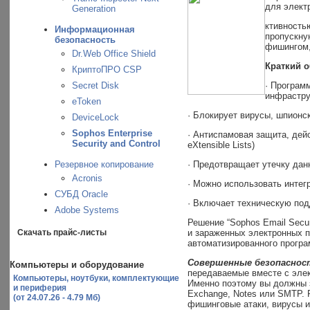
для электр
Generation
ктивность
Информационная
пропускну
безопасность
фишингом,
Dr.Web Office Shield
Краткий о
КриптоПРО CSP
Secret Disk
· Програм
инфрастру
eToken
· Блокирует вирусы, шпионс
DeviceLock
Sophos Enterprise
· Антиспамовая защита, дей
Security and Control
eXtensible Lists)
Резервное копирование
· Предотвращает утечку дан
Acronis
· Можно использовать интег
СУБД Oracle
· Включает техническую под
Adobe Systems
Решение “Sophos Email Secu
Скачать прайс-листы
и зараженных электронных 
автоматизированного програ
Совершенные безопаснос
Компьютеры и оборудование
передаваемые вместе с элект
Компьютеры, ноутбуки, комплектующие
Именно поэтому вы должны 
и периферия
Exchange, Notes или SMTP. Р
(от 24.07.26 - 4.79 Мб)
фишинговые атаки, вирусы и