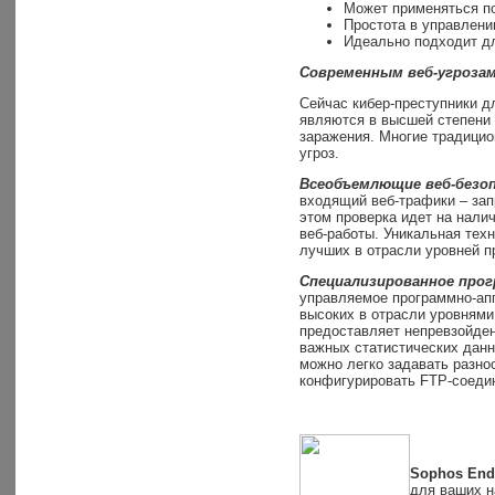
Может применяться п
Простота в управлени
Идеально подходит д
Современным веб-угроза
Сейчас кибер-преступники дл
являются в высшей степени
заражения. Многие традицио
угроз.
Всеобъемлющие веб-безо
входящий веб-трафики – зап
этом проверка идет на нали
веб-работы. Уникальная техн
лучших в отрасли уровней п
Специализированное про
управляемое программно-апп
высоких в отрасли уровнями
предоставляет непревзойде
важных статистических дан
можно легко задавать разноо
конфигурировать FTP-соеди
Sophos Endp
для ваших н