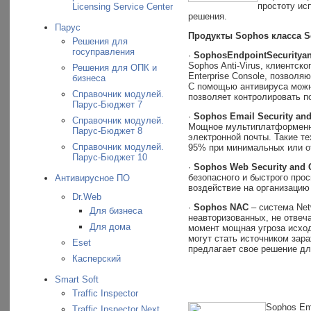
простоту ис
Licensing Service Center
решения.
Парус
Продукты Sophos класса Se
Решения для
госуправления
·
Sophos
Endpoint
Security
a
Sophos Anti-Virus, клиентско
Решения для ОПК и
Enterprise Console, позволя
бизнеса
C помощью антивируса можн
Справочник модулей.
позволяет контролировать п
Парус-Бюджет 7
·
Sophos Email Security and
Справочник модулей.
Мощное мультиплатформенное
Парус-Бюджет 8
электронной почты. Такие т
Справочник модулей.
95% при минимальных или о
Парус-Бюджет 10
·
Sophos Web Security and 
безопасного и быстрого про
Антивирусное ПО
воздействие на организацию
Dr.Web
·
Sophos NAC
– система Net
Для бизнеса
неавторизованных, не отвеч
Для дома
момент мощная угроза исход
могут стать источником зар
Eset
предлагает свое решение дл
Касперский
Smart Soft
Traffic Inspector
Sophos Ema
Traffic Inspector Next