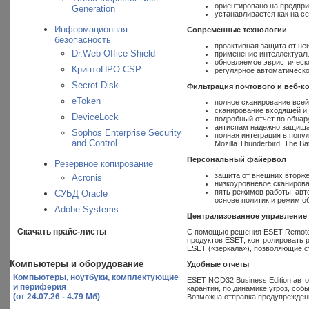
ориентировано на предпри
Generation
устанавливается как на се
Информационная
Современные технологии
безопасность
проактивная защита от не
Dr.Web Office Shield
применение интеллектуал
обновляемое эвристическ
КриптоПРО CSP
регулярное автоматическо
Secret Disk
Фильтрация почтового и веб-ко
eToken
полное сканирование все
сканирование входящей и
DeviceLock
подробный отчет по обна
антиспам надежно защища
Sophos Enterprise Security
полная интеграция в попул
and Control
Mozilla Thunderbird, The Bat
Персональный файервол
Резервное копирование
защита от внешних вторж
Acronis
низкоуровневое сканирова
пять режимов работы: авт
СУБД Oracle
основе политик и режим о
Adobe Systems
Централизованное управление
Скачать прайс-листы
С помощью решения ESET Remote 
продуктов ESET, контролировать 
ESET («зеркала»), позволяющие 
Компьютеры и оборудование
Удобные отчеты
Компьютеры, ноутбуки, комплектующие
ESET NOD32 Business Edition ав
и периферия
карантин, по динамике угроз, со
(от 24.07.26 - 4.79 Мб)
Возможна отправка предупрежден