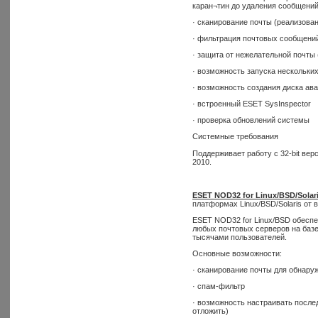
каран¬тин до удаления сообщени
· сканирование почты (реализован
· фильтрация почтовых сообщени
· защита от нежелательной почты
· возможность запуска нескольки
· возможность создания диска ав
· встроенный ESET SysInspector
· проверка обновлений системы
Системные требования
Поддерживает работу с 32-bit верси
2010.
ESET NOD32 for Linux/BSD/Solari
платформах Linux/BSD/Solaris от в
ESET NOD32 for Linux/BSD обесп
любых почтовых серверов на базе
тысячами пользователей.
Основные возможности:
· сканирование почты для обнару
· спам-фильтр
· возможность настраивать послед
отложить)