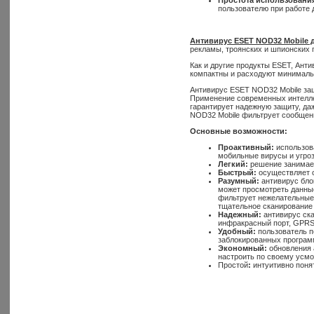
пользователю при работе 
Антивирус ESET NOD32 Mobile 
рекламы, троянских и шпионских п
Как и другие продукты ESET, Ант
компактны и расходуют минималь
Антивирус ESET NOD32 Mobile за
Применение современных интеллек
гарантирует надежную защиту, да
NOD32 Mobile фильтрует сообщен
Основные возможности:
Проактивный:
использова
мобильные вирусы и угро
Легкий:
решение занимает
Быстрый:
осуществляет с
Разумный:
антивирус бло
может просмотреть данные
фильтрует нежелательные 
тщательное сканирование
Надежный:
антивирус ска
инфракрасный порт, GPRS
Удобный:
пользователь п
заблокированных программ
Экономный:
обновления 
настроить по своему усмо
Простой
:
интуитивно поня