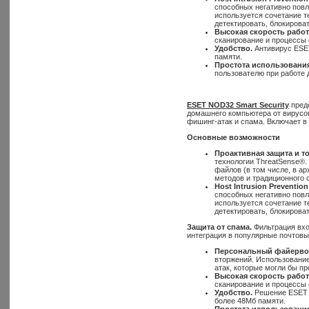
способных негативно повл
используется сочетание т
детектировать, блокирова
Высокая скорость работ
сканирование и процессы 
Удобство.
Антивирус ESET
памяти.
Простота использования
пользователю при работе
ESET NOD32 Smart Security
предс
домашнего компьютера от вирусов
фишинг-атак и спама. Включает в
Основные возможности
Проактивная защита и т
технологии ThreatSense®.
файлов (в том числе, в а
методов и традиционного 
Host Intrusion Prevention
способных негативно повл
используется сочетание т
детектировать, блокирова
Защита от спама.
Фильтрация вхо
интеграция в популярные почтовые к
Персональный файерво
вторжений. Использовани
атак, которые могли бы п
Высокая скорость работ
сканирование и процессы 
Удобство.
Решение ESET N
более 48Мб памяти.
Простота использования