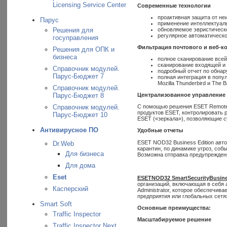
Licensing Service Center
Современные технологии
проактивная защита от не
Парус
применение интеллектуал
Решения для
обновляемое эвристическ
регулярное автоматическо
госуправления
Фильтрация почтового и веб-к
Решения для ОПК и
бизнеса
полное сканирование все
сканирование входящей и
Справочник модулей.
подробный отчет по обн
Парус-Бюджет 7
полная интеграция в попул
Mozilla Thunderbird и The Ba
Справочник модулей.
Парус-Бюджет 8
Централизованное управление
Справочник модулей.
С помощью решения ESET Remote 
продуктов ESET, контролировать 
Парус-Бюджет 10
ESET («зеркала»), позволяющие 
Антивирусное ПО
Удобные отчеты
ESET NOD32 Business Edition ав
Dr.Web
карантин, по динамике угроз, со
Для бизнеса
Возможна отправка предупрежден
Для дома
Eset
ESET
NOD
32
Smart
Security
Busin
организаций, включающая в себя 
Касперский
Administrator, которое обеспечи
предприятия или глобальных сетя
Smart Soft
Основные преимущества:
Traffic Inspector
Масштабируемое решение
Traffic Inspector Next