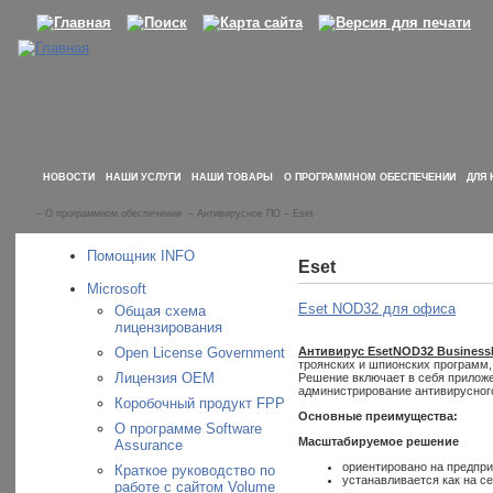
НОВОСТИ
НАШИ УСЛУГИ
НАШИ ТОВАРЫ
О ПРОГРАММНОМ ОБЕСПЕЧЕНИИ
ДЛЯ 
–
О программном обеспечении
–
Антивирусное ПО
–
Eset
Помощник INFO
Eset
Microsoft
Eset NOD32 для офиса
Общая схема
лицензирования
Open License Government
Антивирус
Eset
NOD
32
Business
троянских и шпионских программ,
Лицензия OEM
Решение включает в себя приложе
администрирование антивирусного
Коробочный продукт FPP
Основные преимущества:
О программе Software
Масштабируемое решение
Assurance
ориентировано на предпри
Краткое руководство по
устанавливается как на се
работе с сайтом Volume