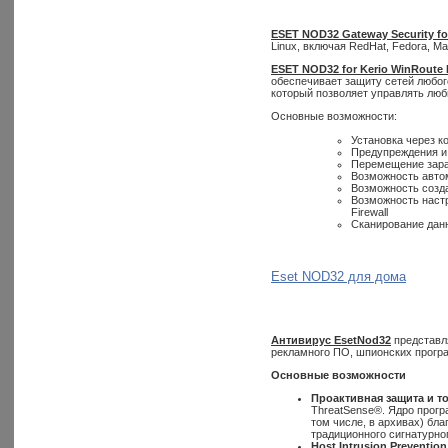
ESET NOD32 Gateway Security fo
Linux, включая RedHat, Fedora, Ma
ESET NOD32 for Kerio WinRoute F
обеспечивает защиту сетей любог
который позволяет управлять лю
Основные возможности:
Установка через к
Предупреждения и
Перемещение зара
Возможность авто
Возможность созда
Возможность настр
Firewall
Сканирование дан
Eset NOD32 для дома
Антивирус
Eset
Nod
32
представл
рекламного ПО, шпионских програ
Основные возможности
Проактивная защита и т
ThreatSense®. Ядро прогр
том числе, в архивах) бл
традиционного сигнатурно
Host Intrusion Prevention