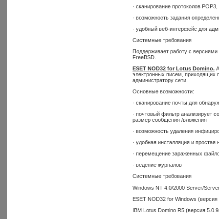
· сканирование протоколов POP3
· возможность задания определен
· удобный веб-интерфейс для ад
Системные требования
Поддерживает работу с версиями яд
FreeBSD.
ESET NOD32 for Lotus Domino.
А
электронных писем, приходящих по
администратору сети.
Основные возможности:
· сканирование почты для обнару
· почтовый фильтр анализирует с
размер сообщения /вложения
· возможность удаления инфициро
· удобная инсталляция и простая 
· перемещение зараженных файло
· ведение журналов
Системные требования
Windows NT 4.0/2000 Server/Server
ESET NOD32 for Windows (версия 
IBM Lotus Domino R5 (версия 5.0.9