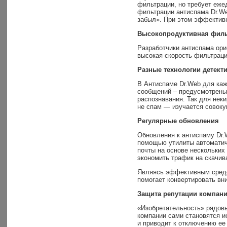
фильтрации, но требует еже
фильтрации антиспама Dr.We
забыл». При этом эффективн
Высокопродуктивная фил
Разработчики антиспама ори
высокая скорость фильтраци
Разные технологии детект
В Антиспаме Dr.Web для каж
сообщений – предусмотрены 
распознавания. Так для нек
не спам — изучается совоку
Регулярные обновления
Обновления к антиспаму Dr
помощью утилиты автоматич
почты на основе нескольких
экономить трафик на скачив
Являясь эффективным средс
помогает конвертировать вн
Защита репутации компан
«Изобретательность» рядовы
компании сами становятся и
и приводит к отключению ее 