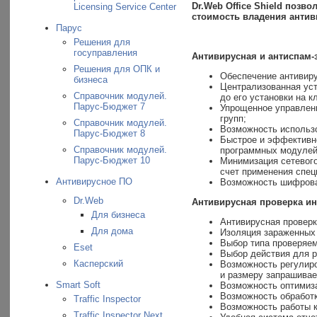
Dr.Web Office Shield позв
Licensing Service Center
стоимость владения антив
Парус
Решения для
госуправления
Антивирусная и антиспам-
Решения для ОПК и
Обеспечение антивир
бизнеса
Централизованная уст
Справочник модулей.
до его установки на к
Парус-Бюджет 7
Упрощенное управлени
групп;
Справочник модулей.
Возможность использо
Парус-Бюджет 8
Быстрое и эффективно
Справочник модулей.
программных модулей
Парус-Бюджет 10
Минимизация сетевого
счет применения спец
Антивирусное ПО
Возможность шифрова
Dr.Web
Антивирусная проверка ин
Для бизнеса
Антивирусная проверк
Для дома
Изоляция зараженных 
Выбор типа проверяем
Eset
Выбор действия для 
Касперский
Возможность регулиро
и размеру запрашива
Smart Soft
Возможность оптимиза
Возможность обработк
Traffic Inspector
Возможность работы к
Traffic Inspector Next