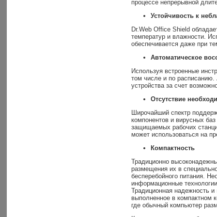
процессе непрерывной длите
Устойчивость к небл
Dr.Web Office Shield облад
температур и влажности. Ис
обеспечивается даже при т
Автоматическое вос
Используя встроенные инстр
том числе и по расписанию.
устройства за счет возможн
Отсутствие необход
Широчайший спектр поддерж
компонентов и вирусных баз
защищаемых рабочих станций
может использоваться на п
Компактность
Традиционно высоконадежны
размещения их в специальн
бесперебойного питания. Не
информационные технологии,
Традиционная надежность и 
выполненное в компактном к
где обычный компьютер раз