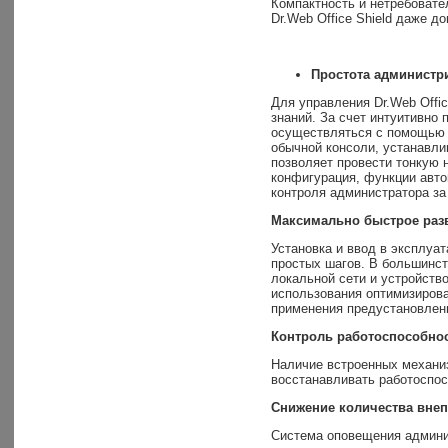
Компактность и нетребоват
Dr.Web Office Shield даже 
Простота администр
Для управления Dr.Web Offi
знаний. За счет интуитивно
осуществляться с помощью 
обычной консоли, устанавли
позволяет провести тонкую 
конфигурация, функции авто
контроля администратора за 
Максимально быстрое раз
Установка и ввод в эксплуат
простых шагов. В большинст
локальной сети и устройств
использования оптимизирова
применения предустановленн
Контроль работоспособно
Наличие встроенных механи
восстанавливать работоспос
Снижение количества вне
Система оповещения админи