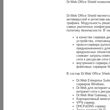
Dr.Web Office Shield позволя
Dr.Web Office Shield являе
антивирусной и антиспам-за
трафика. Модульность решен
самых различных конфигурац
политику безопасности. В ча
в качестве сервера д
устройства, отвечающ
прокси-сервера (шлюз
предназначенного для
вредоносных объектов
снижает затраты комп
сети к ресурсам сети
внутреннего сервера 
файловых серверов W
В состав Dr.Web Office Shiel
Dr.Web Enterprise Su
серверов Windows;
Dr.Web для интернет-
интранет-сети к ресур
Dr.Web Mail Gateway,
Корпоративный межсет
VPN сервер;
DHCP&DNS сервер;
Точка доступа Wi-Fi.