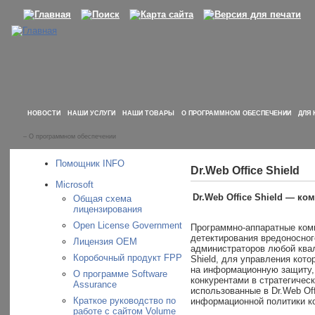
НОВОСТИ
НАШИ УСЛУГИ
НАШИ ТОВАРЫ
О ПРОГРАММНОМ ОБЕСПЕЧЕНИИ
ДЛЯ 
–
О программном обеспечении
Помощник INFO
Dr.Web Office Shield
Microsoft
Dr.Web Office Shield — к
Общая схема
лицензирования
Open License Government
Программно-аппаратные комп
детектирования вредоносног
Лицензия OEM
администраторов любой квал
Коробочный продукт FPP
Shield, для управления кот
на информационную защиту,
О программе Software
конкурентами в стратегичес
Assurance
использованные в Dr.Web Of
Краткое руководство по
информационной политики к
работе с сайтом Volume