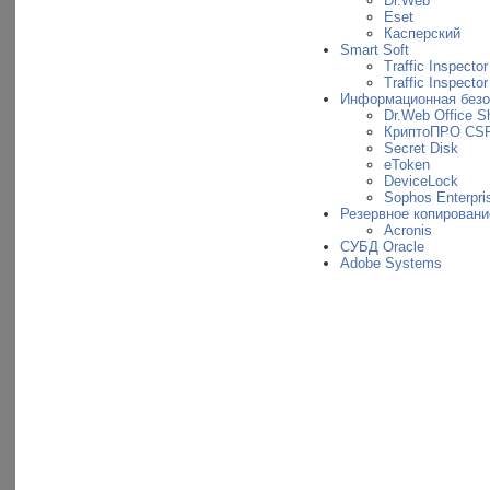
Dr.Web
Eset
Касперский
Smart Soft
Traffic Inspector
Traffic Inspecto
Информационная безо
Dr.Web Office Sh
КриптоПРО CS
Secret Disk
eToken
DeviceLock
Sophos Enterpris
Резервное копировани
Acronis
СУБД Oracle
Adobe Systems