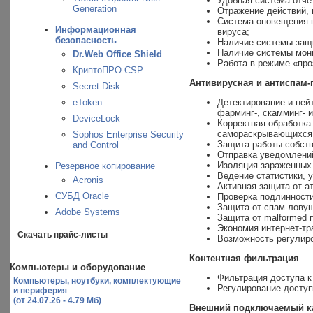
Удобная система отче
Generation
Отражение действий, 
Система оповещения п
Информационная
вируса;
безопасность
Наличие системы защи
Наличие системы мони
Dr.Web Office Shield
Работа в режиме «про
КриптоПРО CSP
Антивирусная и антиспам-
Secret Disk
eToken
Детектирование и ней
фарминг-, скамминг- 
DeviceLock
Корректная обработка
самораскрывающихся 
Sophos Enterprise Security
Защита работы собств
and Control
Отправка уведомлений
Изоляция зараженных 
Резервное копирование
Ведение статистики, 
Acronis
Активная защита от ат
СУБД Oracle
Проверка подлинности
Защита от спам-ловуш
Adobe Systems
Защита от malformed 
Экономия интернет-тр
Скачать прайс-листы
Возможность регулиро
Контентная фильтрация
Компьютеры и оборудование
Фильтрация доступа к
Компьютеры, ноутбуки, комплектующие
Регулирование доступ
и периферия
(от 24.07.26 - 4.79 Мб)
Внешний подключаемый к