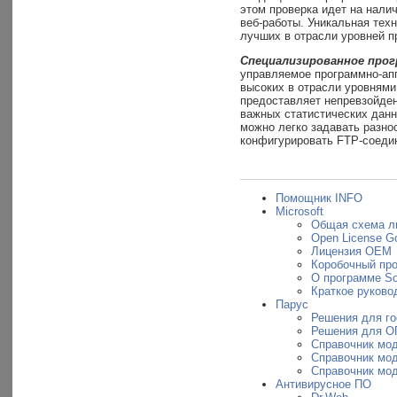
этом проверка идет на нали
веб-работы. Уникальная техн
лучших в отрасли уровней п
Специализированное про
управляемое программно-апп
высоких в отрасли уровнями
предоставляет непревзойде
важных статистических дан
можно легко задавать разноо
конфигурировать FTP-соеди
Помощник INFO
Microsoft
Общая схема л
Open License G
Лицензия OEM
Коробочный пр
О программе So
Краткое руковод
Парус
Решения для г
Решения для О
Справочник мо
Справочник мо
Справочник мо
Антивирусное ПО