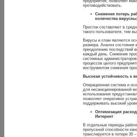
предприятия, позволяет мак
противодействовать.
Снижение потерь ра
количества вирусны
Простои составляют в средн
такого пользователя, тем вы
Вирусы и спам являются осн
размера. Анализ состояния 
преодолению последствий ви
каждый день. Снижение прос
системных администраторов,
процессов целого предприят
инструментом снижения прос
Высокая устойчивость к 
Операционная система и осн
для несанкционированной мо
использования предустанов
позволяет оперативно устра
поддерживать высокий урове
Оптимизация расходо
Интернет
В отдельные периоды рабоче
пропускной способности кан
транслируется в потери 30 