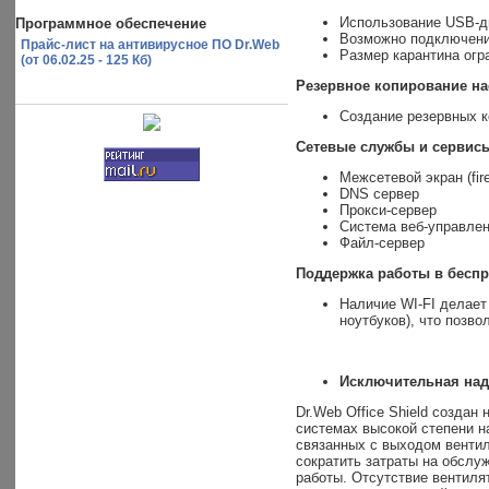
Использование USB-ди
Программное обеспечение
Возможно подключени
Прайс-лист на антивирусное ПО Dr.Web
Размер карантина огр
(от 06.02.25 - 125 Кб)
Резервное копирование на
Создание резервных к
Сетевые службы и сервис
Межсетевой экран (fire
DNS сервер
Прокси-сервер
Система веб-управле
Файл-сервер
Поддержка работы в бесп
Наличие WI-FI делает 
ноутбуков), что позв
Исключительная над
Dr.Web Office Shield созда
системах высокой степени н
связанных с выходом вентил
сократить затраты на обслу
работы. Отсутствие вентилят