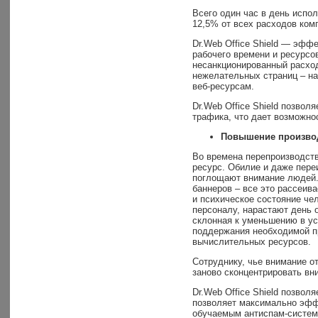
Всего один час в день испо
12,5% от всех расходов ком
Dr.Web Office Shield — эфф
рабочего времени и ресурсо
несанкционированный расход
нежелательных страниц – на
веб-ресурсам.
Dr.Web Office Shield позвол
трафика, что дает возможно
Повышение производ
Во времена перепроизводст
ресурс. Обилие и даже пере
поглощают внимание людей.
баннеров – все это рассеив
и психическое состояние че
персоналу, нарастают день 
склонная к уменьшению в ус
поддержания необходимой п
вычислительных ресурсов.
Сотруднику, чье внимание о
заново сконцентрировать вн
Dr.Web Office Shield позво
позволяет максимально эфф
обучаемым антиспам-система