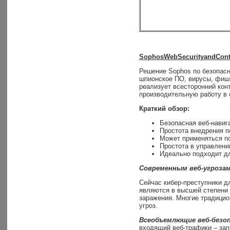
Sophos
Web
Security
and
Cont
Решение Sophos по безопасн
шпионское ПО, вирусы, фиши
реализует всесторонний кон
производительную работу в 
Краткий обзор:
Безопасная веб-навига
Простота внедрения п
Может применяться п
Простота в управлени
Идеально подходит д
Современным веб-угроза
Сейчас кибер-преступники дл
являются в высшей степени
заражения. Многие традицио
угроз.
Всеобъемлющие веб-безо
входящий веб-трафики – зап