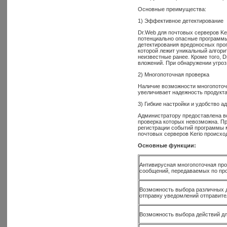
Основные преимущества:
1) Эффективное детектирование
Dr.Web для почтовых серверов Ke
потенциально опасные программы
детектирования вредоносных прогр
которой лежит уникальный алгори
неизвестные ранее. Кроме того, 
вложений. При обнаружении угроз 
2) Многопоточная проверка
Наличие возможности многопоточ
увеличивает надежность продукта
3) Гибкие настройки и удобство 
Администратору предоставлена во
проверка которых невозможна. Пр
регистрации событий программы м
почтовых серверов Kerio происхо
Основные функции:
Антивирусная многопоточная пр
сообщений, передаваемых по пр
Возможность выбора различных д
отправку уведомлений отправите
Возможность выбора действий дл