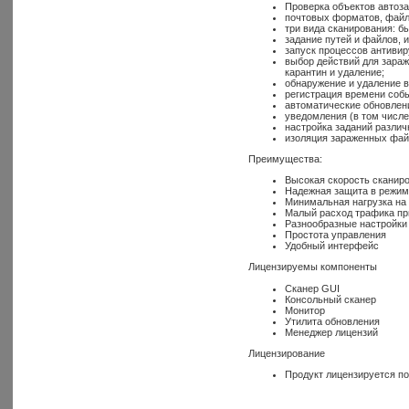
Проверка объектов автоза
почтовых форматов, файло
три вида сканирования: б
задание путей и файлов, 
запуск процессов антивир
выбор действий для зараж
карантин и удаление;
обнаружение и удаление 
регистрация времени собы
автоматические обновлени
уведомления (в том числе
настройка заданий различ
изоляция зараженных файл
Преимущества:
Высокая скорость сканир
Надежная защита в режим
Минимальная нагрузка н
Малый расход трафика пр
Разнообразные настройки
Простота управления
Удобный интерфейс
Лицензируемы компоненты
Сканер GUI
Консольный сканер
Монитор
Утилита обновления
Менеджер лицензий
Лицензирование
Продукт лицензируется п