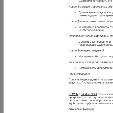
Guard или остановить его 
Новое! Изоляция зараженных объе
Единое хранилище для под
размера директории хране
Новое! Полная статистика о работ
Инструмент просмотра ста
их обезвреживания.
Обновлено! Всегда актуальный (
Средство для обновления 
планировщик расписанию.
Новое! Менеджер лицензий
Инструмент быстрого пол
Консольный сканер для опытных 
Возможность управления 
Лицензирование
Продукт лицензируется по колич
защиты 1 ПК, на котором установ
Dr.Web для Mac OS X
обеспечива
программ платного дозвона и про
систем. Гибкие разнообразные на
удобство интерфейса позволяют 
Ключевые функции: