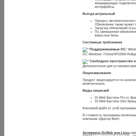
инициирующих подключени
интерфейсы.
Всегда актуальный
Процесс автоматического 
Обновление также может п
Загрузка обновлений осу
По завершении обновления
вирусные базы.
Системные требования
Поддерживаемые ОС:
Windo
ОС Windows 7/Vista/XP/2000 Rollu
Свободное пространство н
Дополнительно для установки кри
Лицензирование
Продукт лицензируется по количе
включительно.
Виды лицензий
Dr.Web Бастион Pro (с бр
Dr.Web Бастион (без бран
Ключевой файл от этой программы
В стоимость программы включены
компании «Доктор Веб».
Антивирус Dr.Web для Linux
пре