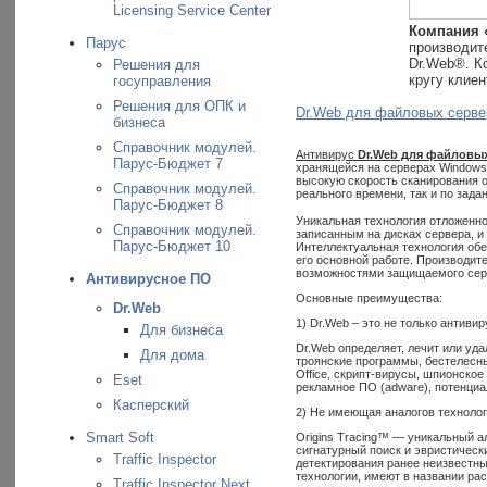
Licensing Service Center
Компания 
Парус
производит
Dr.Web®. К
Решения для
кругу клие
госуправления
Решения для ОПК и
Dr.Web для файловых серве
бизнеса
Справочник модулей.
Антивирус
Dr.Web для файловы
Парус-Бюджет 7
хранящейся на серверах Windows 
высокую скорость сканирования 
Справочник модулей.
реального времени, так и по зад
Парус-Бюджет 8
Уникальная технология отложенно
Справочник модулей.
записанным на дисках сервера, и
Парус-Бюджет 10
Интеллектуальная технология обе
его основной работе. Производи
возможностями защищаемого сер
Антивирусное ПО
Основные преимущества:
Dr.Web
1) Dr.Web – это не только антивир
Для бизнеса
Dr.Web определяет, лечит или уд
Для дома
троянские программы, бестелесн
Office, скрипт-вирусы, шпионско
Eset
рекламное ПО (adware), потенциа
Касперский
2) Не имеющая аналогов технолог
Smart Soft
Origins Tracing™ — уникальный а
сигнатурный поиск и эвристичес
Traffic Inspector
детектирования ранее неизвестн
технологии, имеют в названии рас
Traffic Inspector Next