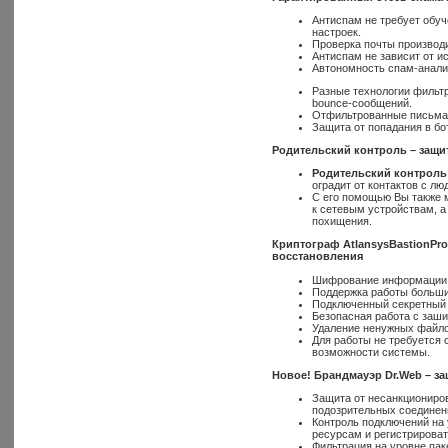
Антиспам не требует обуч
настроек.
Проверка почты производи
Антиспам не зависит от и
Автономность спам-анали
Разные технологии фильт
bounce-сообщений.
Отфильтрованные письма 
Защита от попадания в бо
Родительский контроль – защит
Родительский контрол
оградит от контактов с л
С его помощью Вы также м
к сетевым устройствам, а
похищения.
Криптограф
Atlansys
Bastion
Pro
восстановления
Шифрование информации в
Поддержка работы больши
Подключенный секретный 
Безопасная работа с заши
Удаление ненужных файло
Для работы не требуется 
возможности системы.
Новое! Брандмауэр
Dr
.
Web
– за
Защита от несанкциониров
подозрительных соединени
Контроль подключений на 
ресурсам и регистрирова
Фильтрация на уровне пак