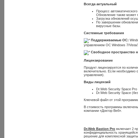
Всегда актуальный
Процесс автоматического 
Обновление также может п
Загрузка обновлений осу
По завершении обновления
вирусные базы.
Системные требования
Поддерживаемые ОС:
Windo
управлением ОС Windows 7/Vista/X
Свободное пространство н
Лицензирование
Продукт лицензируется по количе
включительно. Если необходимо об
управления).
Виды лицензий
Dr.Web Security Space Pr
Dr.Web Security Space (бе
Ключевой файл от этой программы
В стоимость программы включены
компании «Доктор Веб».
Dr.Web Bastion Pro
включает 2 пр
конфиденциальность хранящейся в
решение для комплексной защиты 