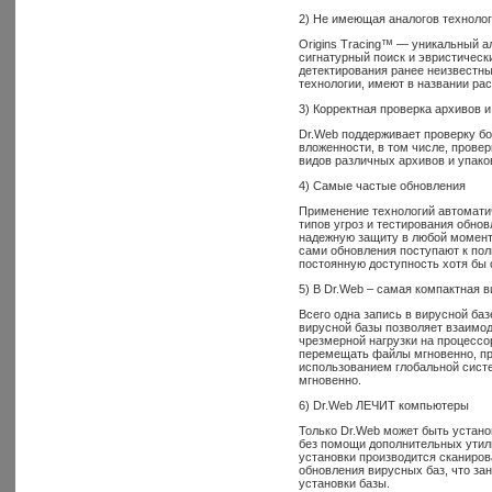
2) Не имеющая аналогов технолог
Origins Tracing™ — уникальный а
сигнатурный поиск и эвристичес
детектирования ранее неизвестн
технологии, имеют в названии рас
3) Корректная проверка архивов 
Dr.Web поддерживает проверку б
вложенности, в том числе, прове
видов различных архивов и упако
4) Самые частые обновления
Применение технологий автоматич
типов угроз и тестирования обно
надежную защиту в любой момент 
сами обновления поступают к пол
постоянную доступность хотя бы о
5) В Dr.Web – самая компактная в
Всего одна запись в вирусной ба
вирусной базы позволяет взаимо
чрезмерной нагрузки на процессо
перемещать файлы мгновенно, пра
использованием глобальной сист
мгновенно.
6) Dr.Web ЛЕЧИТ компьютеры
Только Dr.Web может быть устан
без помощи дополнительных утили
установки производится сканиров
обновления вирусных баз, что за
установки базы.