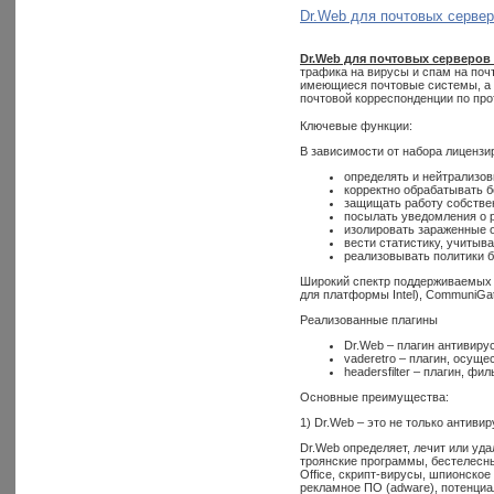
Dr.Web для почтовых серве
Dr.Web для почтовых серверов 
трафика на вирусы и спам на поч
имеющиеся почтовые системы, а 
почтовой корреспонденции по про
Ключевые функции:
В зависимости от набора лицензи
определять и нейтрализов
корректно обрабатывать 
защищать работу собстве
посылать уведомления о р
изолировать зараженные о
вести статистику, учиты
реализовывать политики 
Широкий спектр поддерживаемых ОС 
для платформы Intel), CommuniGate 
Реализованные плагины
Dr.Web – плагин антивиру
vaderetro – плагин, осущ
headersfilter – плагин, ф
Основные преимущества:
1) Dr.Web – это не только антивир
Dr.Web определяет, лечит или уд
троянские программы, бестелесн
Office, скрипт-вирусы, шпионско
рекламное ПО (adware), потенциа