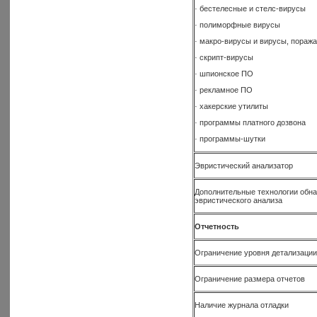
· бестелесные и стелс-вирусы
· полиморфные вирусы
· макро-вирусы и вирусы, пораж
· скрипт-вирусы
· шпионское ПО
· рекламное ПО
· хакерские утилиты
· программы платного дозвона
· программы-шутки
Эвристический анализатор
Дополнительные технологии обна
эвристического анализа
Отчетность
Ограничение уровня детализации
Ограничение размера отчетов
Наличие журнала отладки