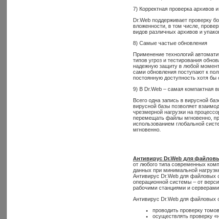
7) Корректная проверка архивов 
Dr.Web поддерживает проверку б
вложенности, в том числе, прове
видов различных архивов и упако
8) Самые частые обновления
Применение технологий автоматич
типов угроз и тестирования обно
надежную защиту в любой момент 
сами обновления поступают к пол
постоянную доступность хотя бы о
9) В Dr.Web – самая компактная в
Всего одна запись в вирусной ба
вирусной базы позволяет взаимо
чрезмерной нагрузки на процессо
перемещать файлы мгновенно, пра
использованием глобальной сист
мгновенно.
Антивирус Dr.Web для файловы
от любого типа современных комп
данных при минимальной нагрузке
Антивирус Dr.Web для файловых с
операционной системы – от верси
рабочими станциями и серверами 
Антивирус Dr.Web для файловых с
проводить проверку томов
осуществлять проверку «н