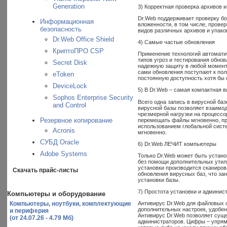
Generation
3) Корректная проверка архивов 
Dr.Web поддерживает проверку б
Информационная
вложенности, в том числе, прове
безопасность
видов различных архивов и упако
Dr.Web Office Shield
4) Самые частые обновления
КриптоПРО CSP
Применение технологий автоматич
типов угроз и тестирования обно
Secret Disk
надежную защиту в любой момент 
сами обновления поступают к пол
eToken
постоянную доступность хотя бы о
DeviceLock
5) В Dr.Web – самая компактная в
Sophos Enterprise Security
Всего одна запись в вирусной ба
and Control
вирусной базы позволяет взаимо
чрезмерной нагрузки на процессо
Резервное копирование
перемещать файлы мгновенно, пра
использованием глобальной сист
Acronis
мгновенно.
СУБД Oracle
6) Dr.Web ЛЕЧИТ компьютеры
Adobe Systems
Только Dr.Web может быть устан
без помощи дополнительных утили
установки производится сканиров
Скачать прайс-листы
обновления вирусных баз, что за
установки базы.
7) Простота установки и админис
Компьютеры и оборудование
Антивирус Dr.Web для файловых с
Компьютеры, ноутбуки, комплектующие
дополнительных настроек, удобен
и периферия
Антивирус Dr.Web позволяет суще
(от 24.07.26 - 4.79 Мб)
администраторов. Цифры – упряма