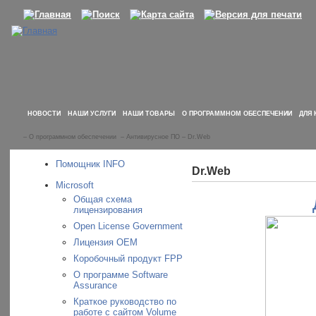
НОВОСТИ
НАШИ УСЛУГИ
НАШИ ТОВАРЫ
О ПРОГРАММНОМ ОБЕСПЕЧЕНИИ
ДЛЯ 
–
О программном обеспечении
–
Антивирусное ПО
–
Dr.Web
Помощник INFO
Dr.Web
Microsoft
Общая схема
лицензирования
Open License Government
Лицензия OEM
Коробочный продукт FPP
О программе Software
Assurance
Краткое руководство по
работе с сайтом Volume