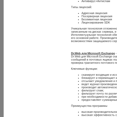
Антивирус+Антиспам
Типы лицензий:
Адресная лицензия
Посерверная лицензия
Безлимитная лицензия
Лицензирование SDK
Уникальная технология отложенно
записанным на дисках сервера, и
Интеллектуальная технология обе
его основной работе. Производи
возможностями защищаемого сер
Dr.Web для Microsoft Exchange
-
Dr.Web для Microsoft Exchange с
сообщений в почтовых ящиках по
проверка транзитного почтового п
Ключевые функции:
сканирует входящие и ис
блокирует и перемещает 
отсылает уведомления и 
ведет журнал произведенн
производит автоматическо
фильтрует спам;
фильтрует почту по разли
при необходимости добав
предоставляет суммарные 
Преимущества программы
высокая производительнос
высокая эффективность с