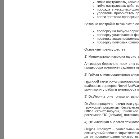
гибко настраивать, какие
гибко настраивать действ
порождать несколько одн
управлять приоритетом пр
вести протокол проверки и
Базовые настройки включают в се
проверку на вирусы эври
проверку упакованных фа
проверку архивированны
проверку почтовых файло
Основные преимущества:
1) Минимальная нагрузка на сист
Антивирус бережно относится к с
процессора позволяет задавать п
2) Гибкая клиентоориентированна
При всей сложности и комплексн
файловых серверов Novell NetWare
мониторингу работы антивируса 
3) Dr.Web – это не только антивир
Dr.Web определяет, лечит или уд
троянские программы, бестелесн
Office, скрипт-вирусы, шпионско
рекламное ПО (adware), потенциа
4) Не имеющая аналогов технолог
Origins Tracing™ — уникальный а
сигнатурный поиск и эвристичес
детектирования ранее неизвестн