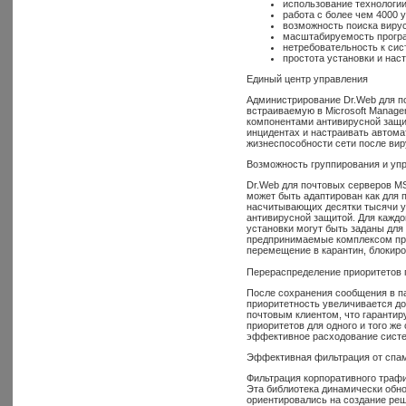
использование технологии
работа с более чем 4000 
возможность поиска вирус
масштабируемость прогр
нетребовательность к си
простота установки и наст
Единый центр управления
Администрирование Dr.Web для п
встраиваемую в Microsoft Manage
компонентами антивирусной защи
инцидентах и настраивать автома
жизнеспособности сети после вир
Возможность группирования и уп
Dr.Web для почтовых серверов MS
может быть адаптирован как для 
насчитывающих десятки тысячи у
антивирусной защитой. Для каждой
установки могут быть заданы для
предпринимаемые комплексом при
перемещение в карантин, блокиров
Перераспределение приоритетов 
После сохранения сообщения в па
приоритетность увеличивается д
почтовым клиентом, что гаранти
приоритетов для одного и того ж
эффективное расходование сист
Эффективная фильтрация от спа
Фильтрация корпоративного трафи
Эта библиотека динамически обн
ориентировались на создание ре