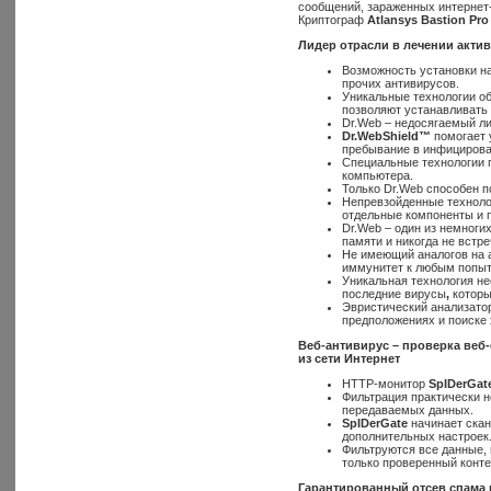
сообщений, зараженных интернет-
Криптограф
Atlansys Bastion Pr
Лидер отрасли в лечении акти
Возможность установки н
прочих антивирусов.
Уникальные технологии об
позволяют устанавливать 
Dr.Web – недосягаемый ли
Dr
.
Web
Shield
™
помогает 
пребывание в инфицирова
Специальные технологии п
компьютера.
Только Dr.Web способен п
Непревзойденные технолог
отдельные компоненты и п
Dr.Web – один из немноги
памяти и никогда не встр
Не имеющий аналогов на
иммунитет к любым попыт
Уникальная технология не
последние вирусы
,
которы
Эвристический анализато
предположениях и поиске 
Веб-антивирус – проверка веб-
из сети Интернет
HTTP-монитор
SpIDer
Gat
Фильтрация практически н
передаваемых данных.
SpIDer
Gate
начинает скан
дополнительных настроек
Фильтруются все данные, 
только проверенный конте
Гарантированный отсев спама 