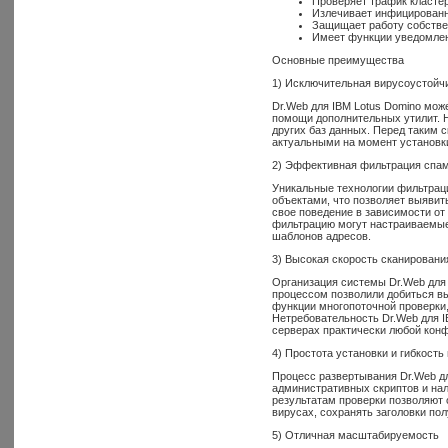
Проверяет трафик кластер
Излечивает инфицированн
Защищает работу собстве
Имеет функции уведомлени
Основные преимущества
1) Исключительная вирусоустойч
Dr.Web для IBM Lotus Domino мож
помощи дополнительных утилит. 
других баз данных. Перед таким 
актуальными на момент установк
2) Эффективная фильтрация спа
Уникальные технологии фильтрац
объектами, что позволяет выявит
свое поведение в зависимости о
фильтрацию могут настраиваемые 
шаблонов адресов.
3) Высокая скорость сканировани
Организация системы Dr.Web для 
процессом позволили добиться в
функции многопоточной проверки
Нетребовательность Dr.Web для 
серверах практически любой конф
4) Простота установки и гибкость
Процесс развертывания Dr.Web дл
административных скриптов и нал
результатам проверки позволяют
вирусах, сохранять заголовки пол
5) Отличная масштабируемость