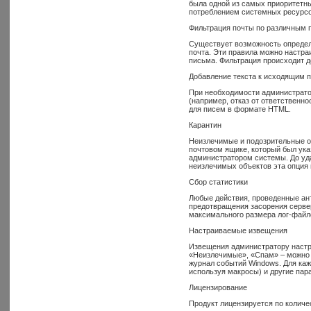
была одной из самых приоритетны
потреблением системных ресурсо
Фильтрация почты по различным
Существует возможность определ
почта. Эти правила можно настр
письма. Фильтрация происходит д
Добавление текста к исходящим 
При необходимости администрато
(например, отказ от ответственно
для писем в формате HTML.
Карантин
Неизлечимые и подозрительные о
почтовом ящике, который был ука
администратором системы. До уд
неизлечимых объектов эта опция
Сбор статистики
Любые действия, проведенные ан
предотвращения засорения серве
максимального размера лог-файло
Настраиваемые извещения
Извещения администратору настр
«Неизлечимые», «Спам» – можно 
журнал событий Windows. Для кажд
используя макросы) и другие пар
Лицензирование
Продукт лицензируется по колич