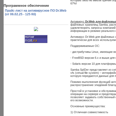
которые либо не имели причин об
67%!
Программное обеспечение
Прайс-лист на антивирусное ПО Dr.Web
(от 06.02.25 - 125 Кб)
Антивирус
Dr.Web для файловых
файловых хранилищ Samba, распол
удовлетворить запросы компаний 
информации в режиме реального в
Антивирус Dr.Web для файловых 
практически для всех используем
Поддерживаемые ОС:
- дистрибутивы Linux, имеющие ве
- FreeBSD версии 6.х и выше для 
- Solaris версии 10 для платформы 
Samba SpIDer представляет из с
vfs (virtual file system) – инте
которую передаются данные для п
Помимо выполнения функций анти
распространение эпидемий благо
Простой в установке и обслужива
операции на сервере и предотвра
позволяет задавать собственный 
его возможности.
Основные преимущества:
1) Отличная совместимость