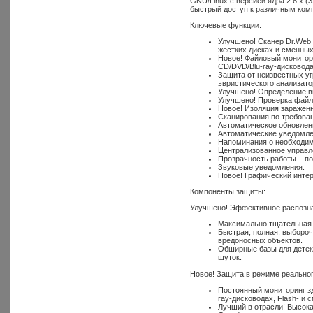
GNU/Linux с версией ядра 2.6.x (
быстрый доступ к различным ком
Ключевые функции:
Улучшено! Сканер Dr.Web 
жестких дисках и сменных
Новое! Файловый монитор 
CD/DVD/Blu-ray-дисководах
Защита от неизвестных уг
эвристического анализато
Улучшено! Определение ви
Улучшено! Проверка файл
Новое! Изоляция зараженн
Сканирования по требова
Автоматическое обновлен
Автоматические уведомле
Напоминания о необходим
Централизованное управл
Прозрачность работы – по
Звуковые уведомления.
Новое! Графический инте
Компоненты защиты:
Улучшено! Эффективное распознав
Максимально тщательная 
Быстрая, полная, выбороч
вредоносных объектов.
Обширные базы для детект
шуток.
Новое! Защита в режиме реально
Постоянный мониторинг зд
ray-дисководах, Flash- и 
Лучший в отрасли! Высок