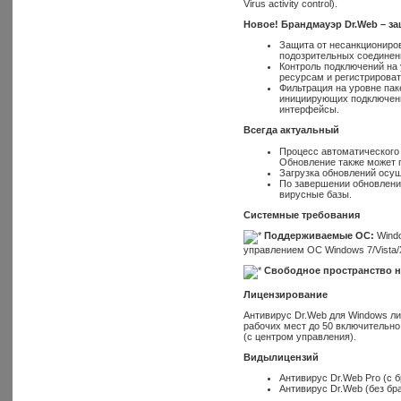
Virus activity control).
Новое! Брандмауэр
Dr
.
Web
– за
Защита от несанкциониров
подозрительных соединени
Контроль подключений на 
ресурсам и регистрирова
Фильтрация на уровне пак
инициирующих подключени
интерфейсы.
Всегда актуальный
Процесс автоматического 
Обновление также может п
Загрузка обновлений осу
По завершении обновления
вирусные базы.
Системные требования
Поддерживаемые ОС:
Windo
управлением ОС Windows 7/Vista/X
Свободное пространство н
Лицензирование
Антивирус Dr.Web для Windows л
рабочих мест до 50 включительно.
(c центром управления).
Виды
лицензий
Антивирус Dr.Web Pro (с 
Антивирус Dr.Web (без бр