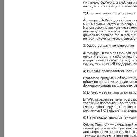
Антивирус Dr.Web для файловых с
выше, и не конфликтует с извес
2) Высокая скорость сканировани
Антивирус Dr.Web для файловых 
минимальной нагрузке на операци
Использование нескольких высок
антивирусом «на лету» — непосре
файлов на сервере, т.е. в момен
исходит вирусная угроза, автома
3) Удобство администрирования
Антивирус Dr.Web для файловых с
сократить время на обслуживание
говорят сами за себя. По резуль
службу технической поддержки воо
4) Высокая производительность и
Благодаря продуманной архитект
объем информации. А традиционн
функционировать на файловых се
5) Dr.Web – это не только антивир
Dr.Web определяет, лечит или уд
троянские программы, бестелесн
Office, скрипт-вирусы, шпионско
рекламное ПО (adware), потенциа
6) Не имеющая аналогов технолог
Origins Tracing™ — уникальный а
сигнатурный поиск и эвристичес
детектирования ранее неизвестн
технологии, имеют в названии рас