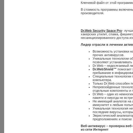
Ключевой файл от этой программы
В стоимость программы включены
производителя.
Dr.Web Security Space
Pro
- лучш
хакерских утилит, спама, фишинг
несанкционированного доступа из
Лидер отрасли в лечении акти
Возможность установки н
прочих антивирусов.
Уникальные технологии об
позволяют устанавливать 
Dr.Web – недосягаемый ли
Dr
.
Web
Shield
™
помогает 
пребывание в инфицирова
Специальные технологии п
компьютера.
Только Dr.Web способен п
Непревзойденные технолог
отдельные компоненты и п
Dr.Web – один из немноги
памяти и никогда не встр
Не имеющий аналогов на
иммунитет к любым попыт
Уникальная технология не
последние вирусы
,
которы
Эвристический анализато
предположениях и поиске 
Веб-антивирус – проверка веб-
из сети Интернет