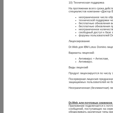
10) Техническая поддержка
На протяжении всего срока дейст
специалистов компании «Доктор В
неограниченное число об
технической поддержки чер
бесплатные обновления в
бесплатные обновления п
неограниченное количеств
свободный доступ к базе 
форумы пользователей Dr
Лицензирование
Dr.Web для IBM Lotus Domino лиц
Варианты лицензий:
Антивирус + Антиспам,
Антивирус.
Виды лицензий
Продукт лицензируется по числу 
Посерверная лицензия предназнач
защищаемых пользователей не бо
Неограниченная (безлимитная) ли
Dr.Web для почтовых серверов 
Приложение подключается к почто
сообщений, поступающих на серв
обнаруживать различные типы вр