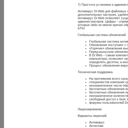
7) Простота установки и админис
Антивирус Dr.Web для файловых с
дополнительных настроек, удобен
Антивирус Dr.Web позволяет суще
администраторов. Цифры – упряма
которые либо не имели причин об
67%!
Глобальная система обновлений
Глобальная система антив
Обновления поступают с н
«Горячие» обновления вы
Перед выпуском обновлен
В Dr.Web – самая компакт
компьютера, позволяет пр
определять десятки, а ин
Процесс обновления виру
Техническая поддержка
На протяжении всего срок
специалистов компании «
неограниченное число обр
бесплатные обновления в
бесплатные обновления п
неограниченное количеств
свободный доступ к базе 
форумы пользователей Dr
Лицензирование
Варианты лицензий:
Антивирус
Антиспам