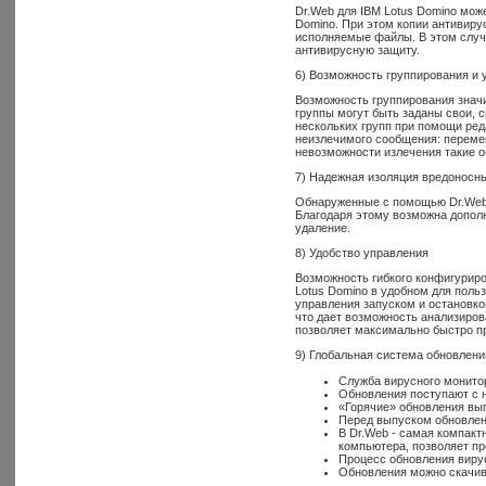
Dr.Web для IBM Lotus Domino может
Domino. При этом копии антивиру
исполняемые файлы. В этом случа
антивирусную защиту.
6) Возможность группирования и 
Возможность группирования знач
группы могут быть заданы свои, с
нескольких групп при помощи ред
неизлечимого сообщения: переме
невозможности излечения такие 
7) Надежная изоляция вредоносн
Обнаруженные с помощью Dr.Web 
Благодаря этому возможна дополн
удаление.
8) Удобство управления
Возможность гибкого конфигуриро
Lotus Domino в удобном для поль
управления запуском и остановко
что дает возможность анализиро
позволяет максимально быстро п
9) Глобальная система обновлени
Служба вирусного монитор
Обновления поступают с н
«Горячие» обновления вы
Перед выпуском обновлен
В Dr.Web - самая компакт
компьютера, позволяет п
Процесс обновления виру
Обновления можно скачив