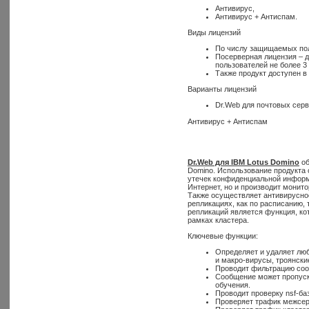
Антивирус,
Антивирус + Антиспам.
Виды лицензий
По числу защищаемых пол
Посерверная лицензия – 
пользователей не более 3 
Также продукт доступен в
Варианты лицензий
Dr.Web для почтовых сер
Антивирус + Антиспам
Dr.Web для IBM Lotus Domino
об
Domino. Использование продукта
утечек конфиденциальной информа
Интернет, но и производит монит
Также осуществляет антивирусно
репликациях, как по расписанию,
репликаций является функция, к
рамках кластера.
Ключевые функции:
Определяет и удаляет лю
и макро-вирусы, троянски
Проводит фильтрацию соо
Сообщение может пропуска
обучения.
Проводит проверку nsf-ба
Проверяет трафик межсер