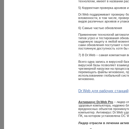
технологии, имеют в названии рас
5) Корректная проверка архивов 
Dr.Web поддерживает проверку б
вложенности, в том числе, прове
видов различных архивов и упако
6) Самые частые обновления
Применение технологий автоматич
типов угроз и тестирования обно
надежную защиту в любой момент 
сами обновления поступают к пол
постоянную доступность хотя бы о
7) В Dr.Web – самая компактная в
Всего одна запись в вирусной ба
вирусной базы позволяет взаимо
чрезмерной нагрузки на процессо
перемещать файлы мгновенно, пра
использованием глобальной сист
мгновенно.
Dr.Web для рабочих станций
Антивирус Dr.Web
Pro
– лидер о
здоровья компьютера, надежно бл
вредоносных объектов проникнут
компьютер. Антивирус Dr.Web удо
ПК, на котором установлена ОС W
Лидер отрасли в лечении акти