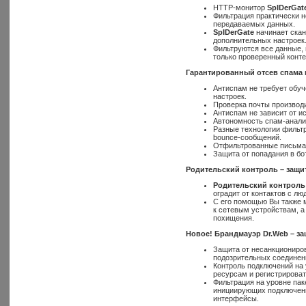
HTTP-монитор
SpIDer
Gat
Фильтрация практически н
передаваемых данных.
SpIDer
Gate
начинает скан
дополнительных настроек
Фильтруются все данные, 
только проверенный конте
Гарантированный отсев спама 
Антиспам не требует обуч
настроек.
Проверка почты производи
Антиспам не зависит от и
Автономность спам-анали
Разные технологии фильт
bounce-сообщений.
Отфильтрованные письма 
Защита от попадания в бо
Родительский контроль – защит
Родительский контрол
оградит от контактов с л
С его помощью Вы также м
к сетевым устройствам, а
похищения.
Новое! Брандмауэр
Dr
.
Web
– за
Защита от несанкциониров
подозрительных соединени
Контроль подключений на 
ресурсам и регистрирова
Фильтрация на уровне пак
инициирующих подключени
интерфейсы.