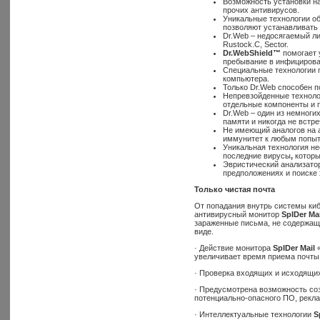
Возможность установки н
прочих антивирусов.
Уникальные технологии об
позволяют устанавливать 
Dr.Web – недосягаемый ли
Rustock.C, Sector.
Dr
.
Web
Shield
™
помогает 
пребывание в инфицирова
Специальные технологии п
компьютера.
Только Dr.Web способен п
Непревзойденные технолог
отдельные компоненты и п
Dr.Web – один из немноги
памяти и никогда не встр
Не имеющий аналогов на
иммунитет к любым попыт
Уникальная технология не
последние вирусы
,
которы
Эвристический анализато
предположениях и поиске
Только чистая почта
От попадания внутрь системы ки
антивирусный монитор
SpIDer Ma
зараженные письма, не содержащ
виде.
· Действие монитора
SpIDer Mail
«
увеличивает время приема почты
· Проверка входящих и исходящи
· Предусмотрена возможность соз
потенциально-опасного ПО, рекла
· Интеллектуальные технологии
S