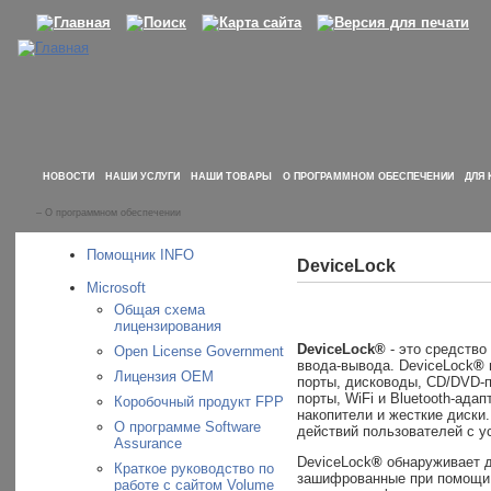
НОВОСТИ
НАШИ УСЛУГИ
НАШИ ТОВАРЫ
О ПРОГРАММНОМ ОБЕСПЕЧЕНИИ
ДЛЯ 
–
О программном обеспечении
Помощник INFO
DeviceLock
Microsoft
Общая схема
лицензирования
DeviceLock®
- это средство
Open License Government
ввода-вывода. DeviceLock
®
Лицензия OEM
порты, дисководы, CD/DVD-п
порты, WiFi и Bluetooth-ад
Коробочный продукт FPP
накопители и жесткие диски.
О программе Software
действий пользователей с у
Assurance
DeviceLock
®
обнаруживает д
Краткое руководство по
зашифрованные при помощи 
работе с сайтом Volume