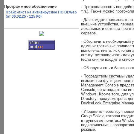
Программное обеспечение
· Протоколировать все дейс
т.п.). Также можно протокол
Прайс-лист на антивирусное ПО Dr.Web
(от 06.02.25 - 125 Кб)
· Для каждого пользователя
внешние устройства, переда
локальных и сетевых принте
сервере.
·
Обеспечить необходимый у
административные привилеги
включена, никто, исключая 
агенту, останавливать или 
(если они не входят в списо
· Обнаруживать и блокирова
· Посредством системы удал
возможным функциям програ
Management Console представ
Console, со стандартным и
Windows. Кроме того, для уп
Directory, предусмотрена д
DeviceLock Enterprise Manage
· Управлять через групповые
Group Policy
, которая входи
в групповые политики Windo
подключаемые к корпоративн
режиме.