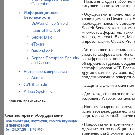
· Применять один набор пол
Generation
ситуации, когда компьютер н
Информационная
· Осуществлять полнотексто
безопасность
хранящимся на DeviceLock En
Dr.Web Office Shield
необходим поиск по содержи
Search Server может автома
КриптоПРО CSP
множества форматов, таких ка
Access, Microsoft Excel, Mic
Secret Disk
и презентации), Quattro Pro,
eToken
· Устанавливать специальн
DeviceLock
средств шифрования. Исполь
Sophos Enterprise Security
зашифрованных данных на с
and Control
обнаруживает диски, создан
сертифицирован ФСБ России 
Резервное копирование
другие съемные устройства)
поддерживающие аппаратно
Acronis
СУБД Oracle
· Защитить диски и сменные
Adobe Systems
· Для каждого пользователя 
разрешен. Устройства можно
Скачать прайс-листы
· Идентифицировать определ
использование, даже если с
Компьютеры и оборудование
задать свой "белый" список 
Компьютеры, ноутбуки, комплектующие
· Предоставлять временный д
и периферия
Администратор сообщает по
(от 24.07.26 - 4.79 Мб)
временно разблокирует дост