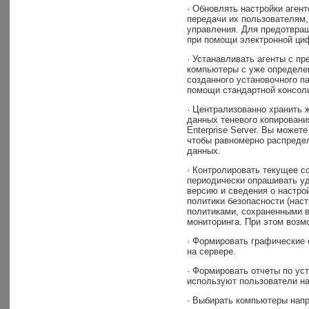
· Обновлять настройки аген
передачи их пользователям,
управления. Для предотвращ
при помощи электронной ци
· Устанавливать агенты с п
компьютеры с уже определе
созданного установочного па
помощи стандартной консоли
· Централизованно хранить 
данных теневого копировани
Enterprise Server. Вы может
чтобы равномерно распредели
данных.
· Контролировать текущее со
периодически опрашивать уд
версию и сведения о настрой
политики безопасности (нас
политиками, сохраненными 
мониторинга. При этом возм
· Формировать графические 
на сервере.
· Формировать отчеты по ус
используют пользователи н
· Выбирать компьютеры напря