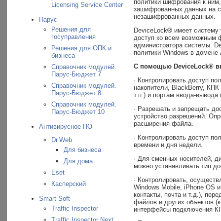
политики шифрования к ним,
Licensing Service Center
зашифрованных данных на с
незашифрованных данных.
Парус
Решения для
DeviceLock
®
имеет систему 
госуправления
доступ ко всем возможным 
администратора системы. De
Решения для ОПК и
политики Windows в домене A
бизнеса
С помощью DeviceLock® в
Справочник модулей.
Парус-Бюджет 7
· Контролировать доступ по
Справочник модулей.
накопители, BlackBerry, КПК
Парус-Бюджет 8
т.п.) и портам ввода-вывода 
Справочник модулей.
· Разрешать и запрещать до
Парус-Бюджет 10
устройство разрешений. Опр
расширения файла.
Антивирусное ПО
· Контролировать доступ пол
Dr.Web
времени и дня недели.
Для бизнеса
· Для сменных носителей, д
Для дома
можно устанавливать тип дос
Eset
· Контролировать, осуществ
Касперский
Windows Mobile, iPhone OS 
контакты, почта и т.д.), пе
Smart Soft
файлов и других объектов (к
Traffic Inspector
интерфейсы подключения КПК
Traffic Inspector Next