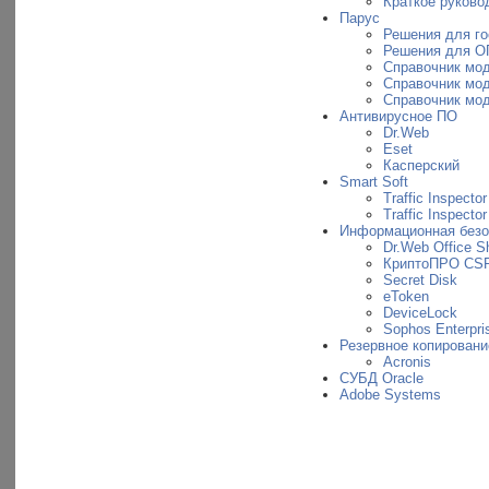
Краткое руковод
Парус
Решения для г
Решения для О
Справочник мо
Справочник мо
Справочник мо
Антивирусное ПО
Dr.Web
Eset
Касперский
Smart Soft
Traffic Inspector
Traffic Inspecto
Информационная безо
Dr.Web Office Sh
КриптоПРО CS
Secret Disk
eToken
DeviceLock
Sophos Enterpris
Резервное копировани
Acronis
СУБД Oracle
Adobe Systems