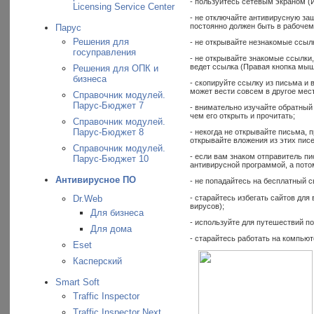
- пользуйтесь сетевым экраном (И
Licensing Service Center
- не отключайте антивирусную за
постоянно должен быть в рабочем
Парус
Решения для
- не открывайте незнакомые ссыл
госуправления
- не открывайте знакомые ссылки
ведет ссылка (Правая кнопка мыш
Решения для ОПК и
бизнеса
- скопируйте ссылку из письма и 
может вести совсем в другое мест
Справочник модулей.
Парус-Бюджет 7
- внимательно изучайте обратный
чем его открыть и прочитать;
Справочник модулей.
Парус-Бюджет 8
- некогда не открывайте письма,
открывайте вложения из этих пис
Справочник модулей.
- если вам знаком отправитель пи
Парус-Бюджет 10
антивирусной программой, а пото
Антивирусное ПО
- не попадайтесь на бесплатный с
- старайтесь избегать сайтов дл
Dr.Web
вирусов);
Для бизнеса
- используйте для путешествий п
Для дома
- старайтесь работать на компьют
Eset
Касперский
Smart Soft
Traffic Inspector
Traffic Inspector Next