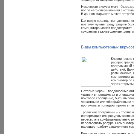
Некоторые вирусы могут безвозв
после чего операционная система 
В данном варианте может потребо
Как видно последствия деятельнос
поэтому лучше предупредить боле
компьютера может предотвратить
сохранить важные данные, деньги
Виды компьютерных вирусов
Классические 
распространяю
программный а
действий. Дан
размножения, 
компьютеры др
компьютер по 
через открыты
Сетевые черви – вредоносные объ
«дыры» в программах и операцио
почтовое сообщение, быть выложе
«пакетные» или «бесфайловые» че
протоколы и попадают прямо в па
Троянские программы – к троянс
информацию или ресурсы компьюте
пересылать конфиденциальную ин
использовать ресурсы компьютера
нарушают работу зараженного комп
Вирусы не ходят по одиночке, и 