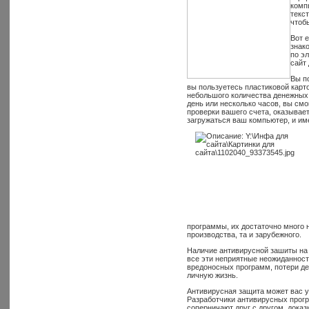
комп
текс
чтоб
Вот 
знак
по э
сайт
Вы п
вы пользуетесь пластиковой карто
небольшого количества денежных 
день или несколько часов, вы смо
проверки вашего счета, оказывает
загружаться ваш компьютер, и им
программы, их достаточно много 
производства, та и зарубежного.
Наличие антивирусной зашиты на
все эти неприятные неожиданност
вредоносных программ, потери де
личную жизнь.
Антивирусная защита может вас уб
Разработчики антивирусных прогр
соперничают друг с другом, доказ