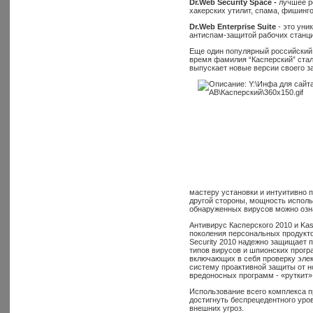
Dr.Web Security Space -
лучшее ре
хакерских утилит, спама, фишинг
Dr.Web Enterprise Suite
- это уни
антиспам-защитой рабочих станци
Еще один популярный российский 
время фамилия “Касперский” ста
выпускает новые версии своего з
мастеру установки и интуитивно 
другой стороны, мощность испол
обнаруженных вирусов можно озн
Антивирус Касперского 2010 и Kasp
поколения персональных продуктов
Security 2010 надежно защищает 
типов вирусов и шпионских прогр
включающих в себя проверку элек
систему проактивной защиты от н
вредоносных программ - «руткит»,
Использование всего комплекса п
достигнуть беспрецедентного уро
внешних угроз.