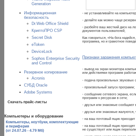
Generation
Информационная
- не устанавливайте на компьюте
безопасность
- делайте как можно чаще резерв
Dr.Web Office Shield
- разбейте ваш жесткий диск на 
КриптоПРО CSP
документов пользователей;
Secret Disk
Как говориться, «На бога надейся
программа, но и грамотное повед
eToken
DeviceLock
Признаки заражения компью
Sophos Enterprise Security
and Control
- вывод на экран монитора комп
Резервное копирование
или действиями программ работа
Acronis
- подача произвольных звуковых 
СУБД Oracle
- произвольный запуск программ;
Adobe Systems
- сообщение сетевого экрана, ес
программ к ресурсам в сети;
Скачать прайс-листы
- друзья или знакомые сообщают в
- друзья или знакомые жалуются,
Компьютеры и оборудование
- на ваш почтовый ящик приходит 
Компьютеры, ноутбуки, комплектующие
- на ваш почтовый ящик приходят 
и периферия
не существует или ящик переполн
(от 24.07.26 - 4.79 Мб)