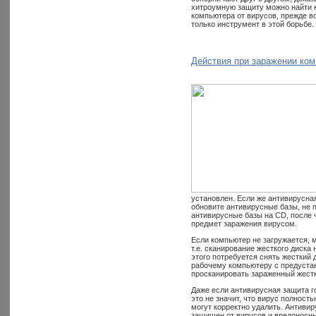
хитроумную защиту можно найти к
компьютера от вирусов, прежде вс
только инструмент в этой борьбе.
Действия при заражении ко
установлен. Если же антивирусна
обновите антивирусные базы, не 
антивирусные базы на CD, после 
предмет заражения вирусом.
Если компьютер не загружается, 
т.е. сканирование жесткого диска
этого потребуется снять жесткий 
рабочему компьютеру с предустан
просканировать зараженный жестк
Даже если антивирусная защита го
это не значит, что вирус полност
могут корректно удалить. Антивир
защищен от вирусов и вредоносн