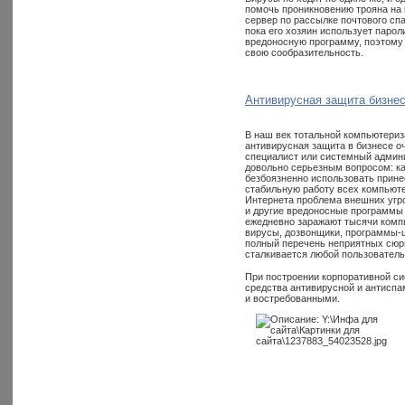
помочь проникновению трояна на 
сервер по рассылке почтового сп
пока его хозяин использует паро
вредоносную программу, поэтому 
свою сообразительность.
Антивирусная защита бизне
В наш век тотальной компьютери
антивирусная защита в бизнесе оч
специалист или системный админ
довольно серьезным вопросом: ка
безбоязненно использовать прин
стабильную работу всех компьюте
Интернета проблема внешних угроз
и другие вредоносные программы 
ежедневно заражают тысячи компь
вирусы, дозвонщики, программы-ш
полный перечень неприятных сюрп
сталкивается любой пользователь
При построении корпоративной с
средства антивирусной и антисп
и востребованными.