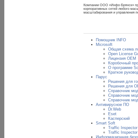
Компании ООО «Инфо-Брянск» пред
корпоративных сетей любого масш
масштабирования и управления п
Помощник INFO
Microsoft
Общая схема л
Open License G
Лицензия OEM
Коробочный пр
О программе So
Краткое руковод
Парус
Решения для г
Решения для О
Справочник мо
Справочник мо
Справочник мо
Антивирусное ПО
Dr.Web
Eset
Касперский
Smart Soft
Traffic Inspector
Traffic Inspecto
Информационная безо