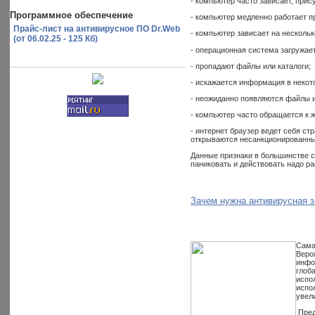
- компьютер часто зависает, при
Программное обеспечение
- компьютер медленно работает п
Прайс-лист на антивирусное ПО Dr.Web
- компьютер зависает на несколь
(от 06.02.25 - 125 Кб)
- операционная система загружает
- пропадают файлы или каталоги;
- искажается информация в некот
- неожиданно появляются файлы и
- компьютер часто обращается к 
- интернет браузер ведет себя ст
открываются несанкционированные
Данные признаки в большинстве с
паниковать и действовать надо ра
Зачем нужна антивирусная 
Сама
Веро
инфо
глоб
испо
испо
увел
Пред