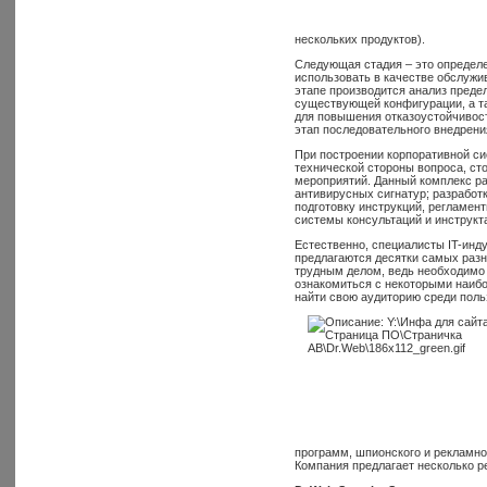
нескольких продуктов).
Следующая стадия – это определ
использовать в качестве обслуж
этапе производится анализ преде
существующей конфигурации, а т
для повышения отказоустойчивос
этап последовательного внедрени
При построении корпоративной си
технической стороны вопроса, ст
мероприятий. Данный комплекс ра
антивирусных сигнатур; разработ
подготовку инструкций, регламен
системы консультаций и инструкт
Естественно, специалисты IT-инд
предлагаются десятки самых разн
трудным делом, ведь необходимо 
ознакомиться с некоторыми наибо
найти свою аудиторию среди поль
программ, шпионского и рекламно
Компания предлагает несколько р