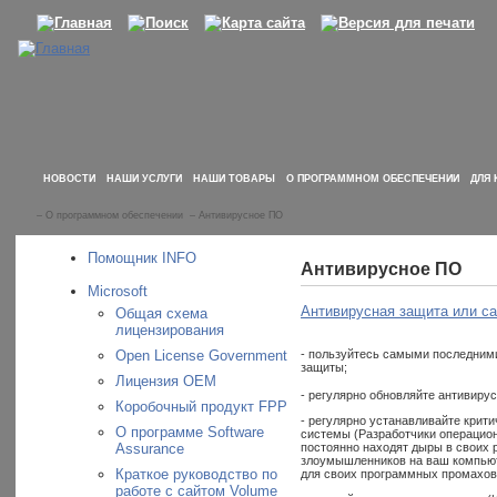
НОВОСТИ
НАШИ УСЛУГИ
НАШИ ТОВАРЫ
О ПРОГРАММНОМ ОБЕСПЕЧЕНИИ
ДЛЯ 
–
О программном обеспечении
–
Антивирусное ПО
Помощник INFO
Антивирусное ПО
Microsoft
Антивирусная защита или са
Общая схема
лицензирования
Open License Government
- пользуйтесь самыми последним
защиты;
Лицензия OEM
- регулярно обновляйте антивиру
Коробочный продукт FPP
- регулярно устанавливайте крит
О программе Software
системы (Разработчики операцио
Assurance
постоянно находят дыры в своих 
злоумышленников на ваш компьюте
Краткое руководство по
для своих программных промахов
работе с сайтом Volume