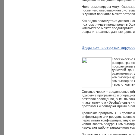
Некоторые вирусы могут безвозв
после чего операционная система 
В данном варианте может потребо
Как видно последствия деятельнос
поэтому лучше предупредить боле
компьютера может предотвратить
сохранить важные данные, деньги
Виды компьютерных вирусов
Классические 
распространяю
программный а
действий. Дан
размножения, 
компьютеры др
компьютер по 
через открыты
Сетевые черви – вредоносные объ
«дыры» в программах и операцио
почтовое сообщение, быть выложе
«пакетные» или «бесфайловые» че
протоколы и попадают прямо в па
Троянские программы – к троянс
информацию или ресурсы компьюте
пересылать конфиденциальную ин
использовать ресурсы компьютера
нарушают работу зараженного комп
Вирусы не ходят по одиночке, и 