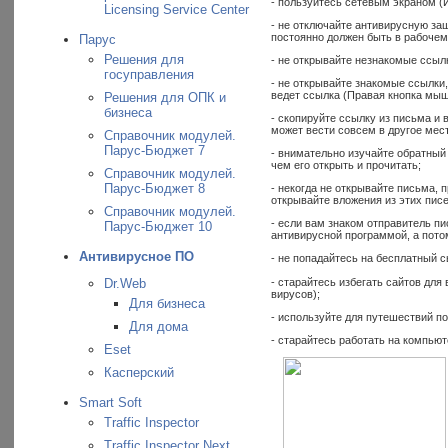
- пользуйтесь сетевым экраном (И
Licensing Service Center
- не отключайте антивирусную за
постоянно должен быть в рабочем
Парус
Решения для
- не открывайте незнакомые ссыл
госуправления
- не открывайте знакомые ссылки
ведет ссылка (Правая кнопка мыш
Решения для ОПК и
бизнеса
- скопируйте ссылку из письма и 
может вести совсем в другое мест
Справочник модулей.
Парус-Бюджет 7
- внимательно изучайте обратный
чем его открыть и прочитать;
Справочник модулей.
Парус-Бюджет 8
- некогда не открывайте письма,
открывайте вложения из этих пис
Справочник модулей.
- если вам знаком отправитель пи
Парус-Бюджет 10
антивирусной программой, а пото
Антивирусное ПО
- не попадайтесь на бесплатный с
- старайтесь избегать сайтов дл
Dr.Web
вирусов);
Для бизнеса
- используйте для путешествий п
Для дома
- старайтесь работать на компьют
Eset
Касперский
Smart Soft
Traffic Inspector
Traffic Inspector Next