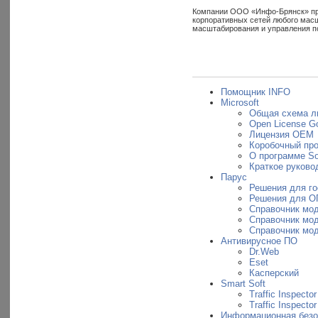
Компании ООО «Инфо-Брянск» пред
корпоративных сетей любого масш
масштабирования и управления п
Помощник INFO
Microsoft
Общая схема л
Open License G
Лицензия OEM
Коробочный пр
О программе So
Краткое руковод
Парус
Решения для г
Решения для О
Справочник мо
Справочник мо
Справочник мо
Антивирусное ПО
Dr.Web
Eset
Касперский
Smart Soft
Traffic Inspector
Traffic Inspecto
Информационная безо