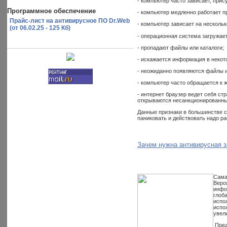
- компьютер часто зависает, при
Программное обеспечение
- компьютер медленно работает п
Прайс-лист на антивирусное ПО Dr.Web
- компьютер зависает на несколь
(от 06.02.25 - 125 Кб)
- операционная система загружает
- пропадают файлы или каталоги;
- искажается информация в некот
- неожиданно появляются файлы и
- компьютер часто обращается к 
- интернет браузер ведет себя ст
открываются несанкционированные
Данные признаки в большинстве с
паниковать и действовать надо ра
Зачем нужна антивирусная 
Сама
Веро
инфо
глоб
испо
испо
увел
Пред