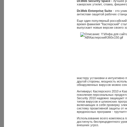
Dr.Web Security Space -
лучшее ре
хакерских утилит, спама, фишинг
Dr.Web Enterprise Suite
- это уни
антиспам-защитой рабочих станци
Еще один популярный российский 
время фамилия “Касперский” ста
выпускает новые версии своего з
мастеру установки и интуитивно 
другой стороны, мощность испол
обнаруженных вирусов можно озн
Антивирус Касперского 2010 и Kasp
поколения персональных продуктов
Security 2010 надежно защищает 
типов вирусов и шпионских прогр
включающих в себя проверку элек
систему проактивной защиты от н
вредоносных программ - «руткит»,
Использование всего комплекса п
достигнуть беспрецедентного уро
внешних угроз.