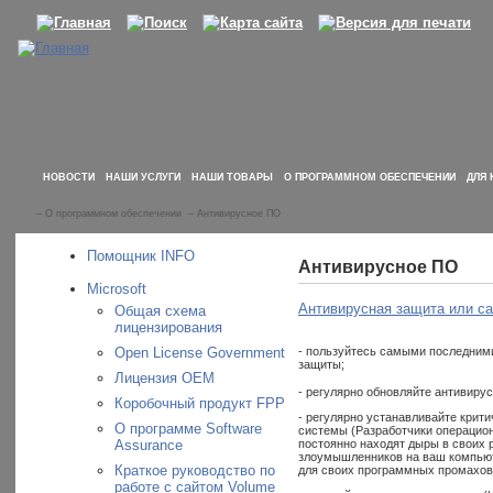
НОВОСТИ
НАШИ УСЛУГИ
НАШИ ТОВАРЫ
О ПРОГРАММНОМ ОБЕСПЕЧЕНИИ
ДЛЯ 
–
О программном обеспечении
–
Антивирусное ПО
Помощник INFO
Антивирусное ПО
Microsoft
Антивирусная защита или са
Общая схема
лицензирования
Open License Government
- пользуйтесь самыми последним
защиты;
Лицензия OEM
- регулярно обновляйте антивиру
Коробочный продукт FPP
- регулярно устанавливайте крит
О программе Software
системы (Разработчики операцио
Assurance
постоянно находят дыры в своих 
злоумышленников на ваш компьюте
Краткое руководство по
для своих программных промахов
работе с сайтом Volume