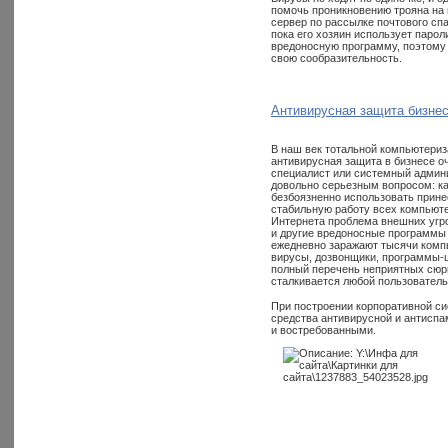
помочь проникновению трояна на 
сервер по рассылке почтового сп
пока его хозяин использует паро
вредоносную программу, поэтому 
свою сообразительность.
Антивирусная защита бизне
В наш век тотальной компьютери
антивирусная защита в бизнесе оч
специалист или системный админ
довольно серьезным вопросом: ка
безбоязненно использовать прин
стабильную работу всех компьюте
Интернета проблема внешних угроз
и другие вредоносные программы 
ежедневно заражают тысячи компь
вирусы, дозвонщики, программы-ш
полный перечень неприятных сюрп
сталкивается любой пользователь
При построении корпоративной с
средства антивирусной и антисп
и востребованными.