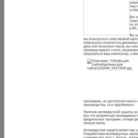
комп
текс
чтоб
Вот 
знак
по э
сайт
Вы п
вы пользуетесь пластиковой карто
небольшого количества денежных 
день или несколько часов, вы смо
проверки вашего счета, оказывает
загружаться ваш компьютер, и им
программы, их достаточно много 
производства, та и зарубежного.
Наличие антивирусной зашиты на
все эти неприятные неожиданност
вредоносных программ, потери де
личную жизнь.
Антивирусная защита может вас уб
Разработчики антивирусных прогр
соперничают друг с другом, доказ