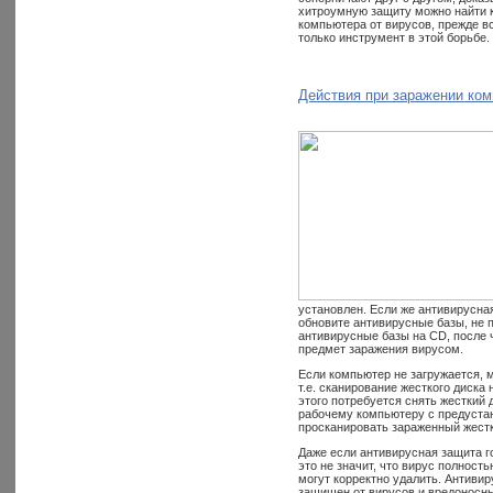
хитроумную защиту можно найти к
компьютера от вирусов, прежде вс
только инструмент в этой борьбе.
Действия при заражении ко
установлен. Если же антивирусна
обновите антивирусные базы, не 
антивирусные базы на CD, после 
предмет заражения вирусом.
Если компьютер не загружается, 
т.е. сканирование жесткого диска
этого потребуется снять жесткий 
рабочему компьютеру с предустан
просканировать зараженный жестк
Даже если антивирусная защита го
это не значит, что вирус полност
могут корректно удалить. Антивир
защищен от вирусов и вредоносн