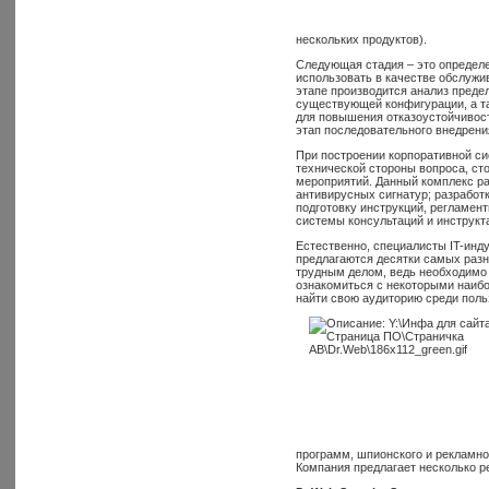
нескольких продуктов).
Следующая стадия – это определ
использовать в качестве обслуж
этапе производится анализ преде
существующей конфигурации, а т
для повышения отказоустойчивос
этап последовательного внедрени
При построении корпоративной си
технической стороны вопроса, ст
мероприятий. Данный комплекс ра
антивирусных сигнатур; разработ
подготовку инструкций, регламен
системы консультаций и инструкт
Естественно, специалисты IT-инд
предлагаются десятки самых разн
трудным делом, ведь необходимо 
ознакомиться с некоторыми наибо
найти свою аудиторию среди поль
программ, шпионского и рекламно
Компания предлагает несколько р