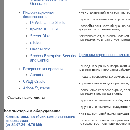
Generation
Информационная
- не устанавливайте на компьюте
безопасность
- делайте как можно чаще резерв
Dr.Web Office Shield
- разбейте ваш жесткий диск на 
КриптоПРО CSP
документов пользователей;
Secret Disk
Как говориться, «На бога надейся
программа, но и грамотное повед
eToken
DeviceLock
Признаки заражения компью
Sophos Enterprise Security
and Control
- вывод на экран монитора комп
Резервное копирование
или действиями программ работа
Acronis
- подача произвольных звуковых 
СУБД Oracle
- произвольный запуск программ;
Adobe Systems
- сообщение сетевого экрана, ес
программ к ресурсам в сети;
Скачать прайс-листы
- друзья или знакомые сообщают в
- друзья или знакомые жалуются,
Компьютеры и оборудование
- на ваш почтовый ящик приходит 
Компьютеры, ноутбуки, комплектующие
- на ваш почтовый ящик приходят 
и периферия
не существует или ящик переполн
(от 24.07.26 - 4.79 Мб)