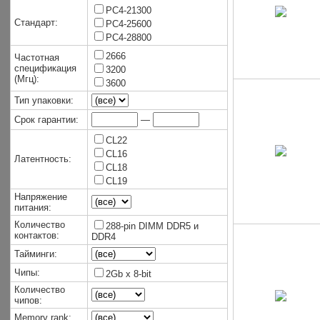
PC4-21300
Стандарт:
PC4-25600
PC4-28800
2666
Частотная
спецификация
3200
(Мгц):
3600
Тип упаковки:
Срок гарантии:
—
CL22
CL16
Латентность:
CL18
CL19
Напряжение
питания:
Количество
288-pin DIMM DDR5 и
контактов:
DDR4
Тайминги:
Чипы:
2Gb x 8-bit
Количество
чипов:
Memory rank: