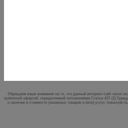
Обращаем ваше внимание на то, что данный интернет-сайт носит и
публичной офертой, определяемой положениями Статьи 437 (2) Гражд
о наличии и стоимости указанных товаров и (или) услуг, пожалуйст