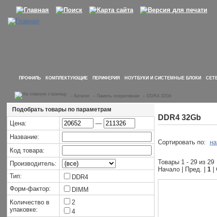
ПРОФИЛЬ
КОМПЛЕКТУЮЩИЕ
ПЕРИФЕРИЯ
НОУТБУКИ И СИСТЕМНЫЕ БЛОКИ
СЕТ
–
Каталог
–
Память оперативная
–
DDR4 32Gb
Подобрать товары по параметрам
DDR4 32Gb
Цена:
—
Название:
Сортировать по:
на
Код товара:
Товары 1 - 29 из 29
Производитель:
Начало | Пред. |
1
|
Тип:
DDR4
Форм-фактор:
DIMM
Количество в
2
упаковке:
4